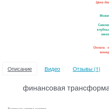
Цена д
Можем от
Самовы
клубны
зака
Оплата п
менед
Описание
Видео
Отзывы
(1)
финансовая трансформа
Значение цвета кнопок