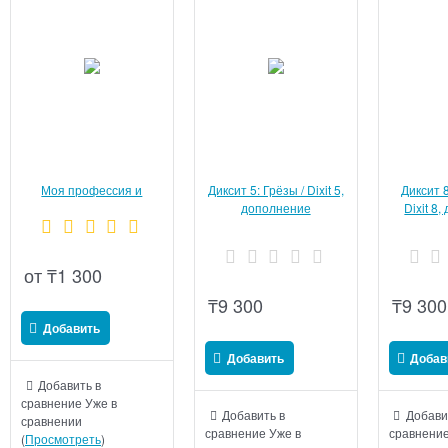
Моя профессия и
Диксит 5: Грёзы / Dixit 5,
Диксит 8
деньги Психологическая
дополнение
Dixit 8
трансформационная
игра
от
₸
1 300
₸
9 300
₸
9 300
Добавить
Добавить
Добав
Добавить в
сравнение
Уже в
Добавить в
Добави
сравнении
сравнение
Уже в
сравнени
(
Просмотреть
)