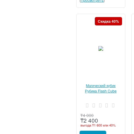
(
Просмотреть
)
Скидка 40%
Магический кубик
Рубика Flash Cube
Restore - Trick
₸
4 000
₸
2 400
выгода
₸1 600
или
40%