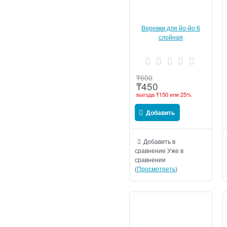
Веревки для йо-йо 6
слойная
₸
600
₸
450
выгода
₸150
или
25%
Добавить
Добавить в
сравнение
Уже в
сравнении
(
Просмотреть
)