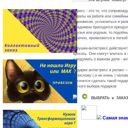
Стресс - это то, что сопровож
авралы на работе или семейны
равновесие, успокоиться и раз
ежедневно приходится преодол
друзья или родные, то подобны
конечно, проявляются в легко
Игрушки-антистресс действуют 
бросать. Они смогут впитать в
и подумать о важном деле - ан
Подарки антистресс и релакс 
взрослому ( и не очень ) чело
захочется сделать такой пода
легкого выбора подарков
ВЫБРАТЬ и ЗАКА
Самая знам