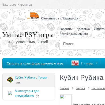
Ваш город:
Караганда
Самовывоз г. Караганда
Гарантии
Доставка
Оплата
Заказ с мобильного
Сыграть в трансформационную игру
Т - игры
Кубик Рубика
Кубик Рубика , Трюки
(19)
Главная
Каталог
Настольны
Аксессуары для
спидкубинга
(8)
Эти штучки помогут 