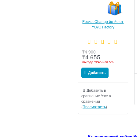
Pocket Change йо-йо от
YOYO Factory
₸
4 900
₸
4 655
выгода
₸245
или
5%
Добавить
Добавить в
сравнение
Уже в
сравнении
(
Просмотреть
)
Классический кубик Р