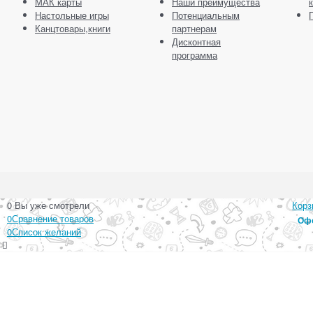
МАК карты
Наши преимущества
Настольные игры
Потенциальным
Канцтовары,книги
партнерам
Дисконтная
программа
0
Вы уже смотрели
Корз
0
Сравнение товаров
Офо
0
Список желаний
Ваш город:
Личный кабинет
Главная
Каталог
Контакты
Доставка
Оплата
О магазине