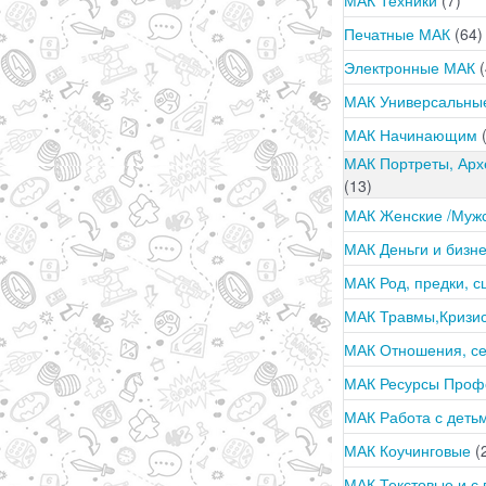
Печатные МАК
(64)
Электронные МАК
(
МАК Универсальн
МАК Начинающим
МАК Портреты, Арх
(13)
МАК Женские /Муж
МАК Деньги и бизн
МАК Род, предки, 
МАК Травмы,Кризи
МАК Отношения, с
МАК Ресурсы Про
МАК Работа с деть
МАК Коучинговые
(
МАК Текстовые и с