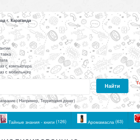
д г. Караганда
антии
тавка
лата
аз с компьютера
аз с мобильного
Т
Найти
азвание ( Например, Территория денег)
(126)
(63)
Тайные знания - книги
Аромамасла