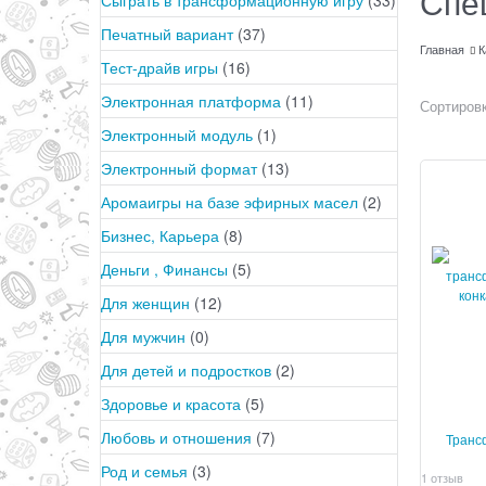
Спе
Печатный вариант
(37)
Главная
К
Тест-драйв игры
(16)
Электронная платформа
(11)
Сортировк
Электронный модуль
(1)
Электронный формат
(13)
Аромаигры на базе эфирных масел
(2)
Бизнес, Карьера
(8)
Деньги , Финансы
(5)
Для женщин
(12)
Для мужчин
(0)
Для детей и подростков
(2)
Здоровье и красота
(5)
Любовь и отношения
(7)
Транс
Род и семья
(3)
1 отзыв