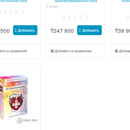
лительская игра
Трансформационная игра
псих
1 отзыв
 500
₸
247 800
₸
39 9
Добавить
Добавить
ить в сравнение
Добавить в сравнение
Добави