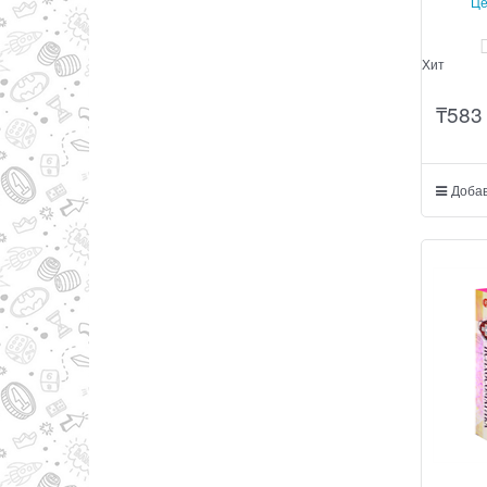
Це
Хит
₸
583
Добав