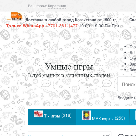
Ваш город:
Караганда
Доставка в любой город Казахстана от 1900 тг, Скла
Только WhatsApp
+7701-381-1477
10:00 -19:00 Пн-Птн
Гар
Дос
Оп
Зак
Зак
Введите н
(216)
Т - игры
(253)
МАК карты
Сыграть в трансформационную игру
(33)