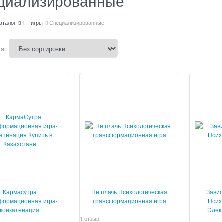
циализированные
аталог
Т - игры
Специализированные
а:
Кармасутра
Не плачь Психологическая
Зави
формационная игра-
трансформационная игра
Псих
конкатенация
Элек
1 отзыв