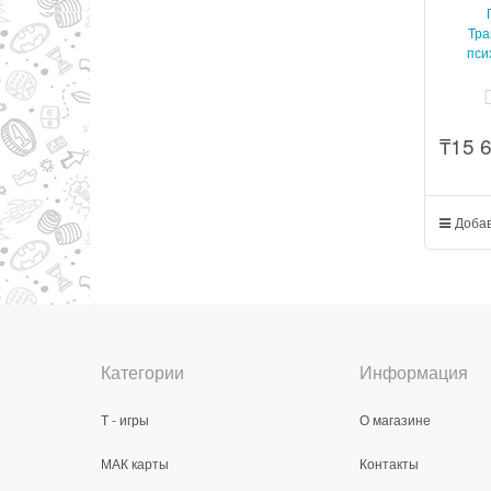
Тр
пси
₸
15 
Добав
Категории
Информация
Т - игры
О магазине
МАК карты
Контакты