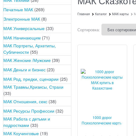
МАК Сказкот
Печатные МАК
(269)
Главная
Каталог
МАК карты
М
Электронные МАК
(8)
МАК Универсальные
(33)
Сортировка:
МАК Начинающим
(71)
МАК Портреты, Архетипы,
Субличности
(55)
МАК Женские /Мужские
(39)
МАК Деньги и бизнес
(23)
МАК Род, предки, сценарии
(25)
МАК Травмы,Кризисы, Страхи
(33)
МАК Отношения, секс
(38)
МАК Ресурсы Профессии
(32)
1000 дорог
МАК Работа с детьми и
Психологические карты
подростками
(33)
МАК
МАК Коучинговые
(19)