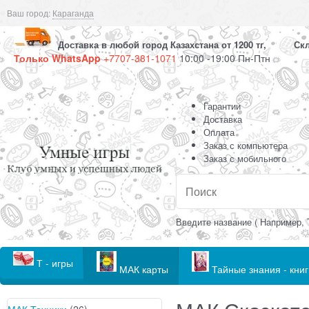
Ваш город:
Караганда
Доставка в любой город Казахстана от 1200 тг, Скла
Только WhatsApp
+7707-381-1071
10:00 -19:00 Пн-Птн
Гарантии
Доставка
Оплата
Заказ с компьютера
Заказ с мобильного
Введите название ( Например, 
Т - игры
МАК карты
Тайные знания - книг
МАК Техники
(26)