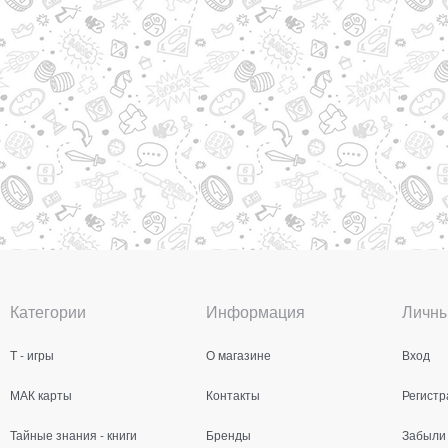
Категории
Информация
Личны
Т - игры
О магазине
Вход
МАК карты
Контакты
Регистр
Тайные знания - книги
Бренды
Забыли