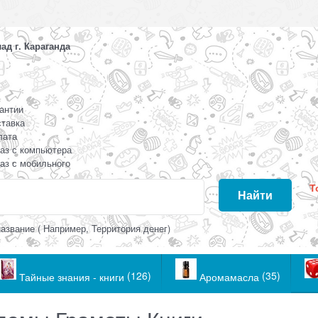
д г. Караганда
антии
тавка
лата
аз с компьютера
аз с мобильного
Т
Найти
азвание ( Например, Территория денег)
(126)
(35)
Тайные знания - книги
Аромамасла