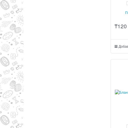
П
₸
120
Добав