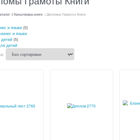
ломы Грамоты Книги
аталог
Канцтовары,книги
Дипломы Грамоты Книги
нес и языки
(5)
 детей
(5)
а: