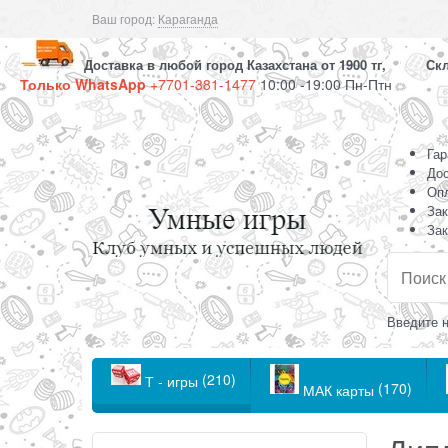
Ваш город:
Караганда
Доставка в любой город Казахстана от 1900 тг, Скла
Только WhatsApp
+7701-381-1477
10:00 -19:00 Пн-Птн
Гар
Дос
Оп
Зак
Зак
Введите н
(210)
Т - игры
(170)
МАК карты