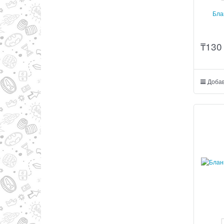
Бла
₸
130
Добав