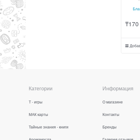
Бла
₸
170
Добав
Категории
Информация
Т - игры
О магазине
МАК карты
Контакты
Тайные знания - книги
Бренды
Аромамасла
Галерея отзывов