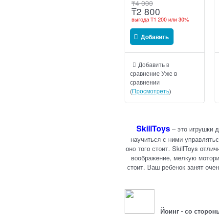
₸
4 000
₸
2 800
выгода
₸1 200
или
30%
Добавить
Добавить в
сравнение
Уже в
сравнении
(
Просмотреть
)
SkillToys
– это игрушки д
научиться с ними управлятьс
оно того стоит. SkillToys отл
воображение, мелкую моторик
стоит. Ваш ребенок занят оче
Йоинг - со сторон