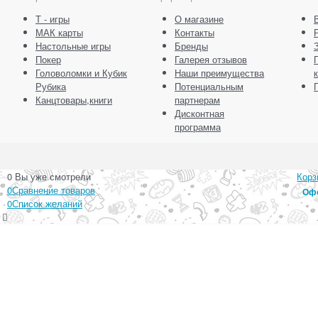
Т - игры
О магазине
МАК карты
Контакты
Настольные игры
Бренды
Покер
Галерея отзывов
Головоломки и Кубик
Наши преимущества
Рубика
Потенциальным
Канцтовары,книги
партнерам
Дисконтная
программа
0
Вы уже смотрели
Корз
0
Сравнение товаров
Офо
0
Список желаний
Ваш город:
Личный кабинет
Главная
Каталог
Контакты
Доставка
Оплата
О магазине