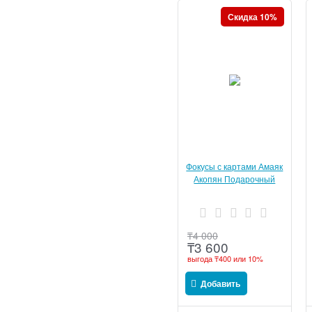
Скидка 10%
Фокусы с картами Амаяк
Акопян Подарочный
набор
₸
4 000
₸
3 600
выгода
₸400
или
10%
Добавить