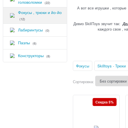
головоломки
(22)
А вот все игрушки , которы
Фокусы , трюки и йо-йо
(12)
Девиз SkillToys звучит так:
Де
каждого свое , н
Лабиринтусы
(0)
Пазлы
(6)
Конструкторы
(8)
Фокусы
Skilltoys - Трюки
Сортировка:
Скидка 5%