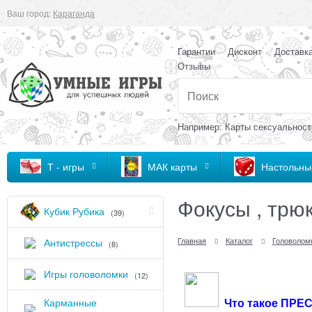
Ваш город:
Караганда
Гарантии
Дисконт
Доставк
Отзывы
Например: Карты сексуальност
Т - игры
МАК карты
Настольны
Фокусы , трюк
Кубик Рубика
(39)
Главная
Каталог
Головоломк
Антистрессы
(8)
Игры головоломки
(12)
Что такое ПРЕ
Карманные