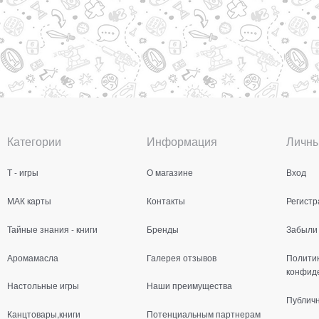
Категории
Информация
Личны
Т - игры
О магазине
Вход
МАК карты
Контакты
Регистр
Тайные знания - книги
Бренды
Забыли
Аромамасла
Галерея отзывов
Полити
конфид
Настольные игры
Наши преимущества
Публич
Канцтовары,книги
Потенциальным партнерам