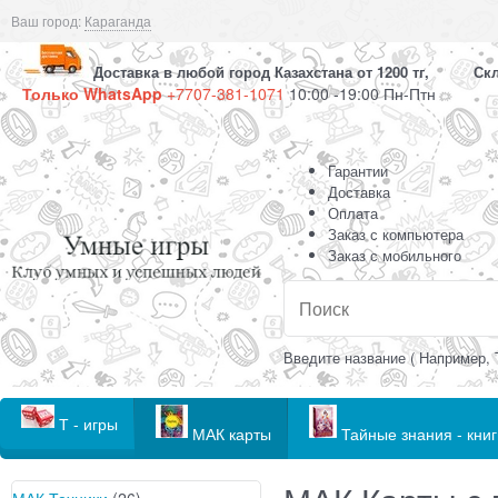
Ваш город:
Караганда
Доставка в любой город Казахстана от 1200 тг, Скла
Только WhatsApp
+7707-381-1071
10:00 -19:00 Пн-Птн
Гарантии
Доставка
Оплата
Заказ с компьютера
Заказ с мобильного
Введите название ( Например, 
Т - игры
МАК карты
Тайные знания - книг
МАК Техники
(26)