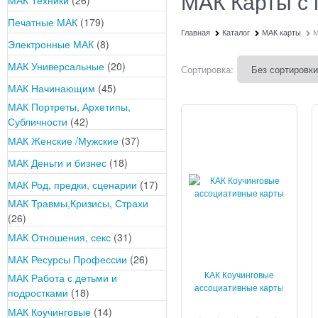
МАК Карты с
Печатные МАК
(179)
Главная
Каталог
МАК карты
М
Электронные МАК
(8)
МАК Универсальные
(20)
Сортировка:
МАК Начинающим
(45)
МАК Портреты, Архетипы,
Субличности
(42)
МАК Женские /Мужские
(37)
МАК Деньги и бизнес
(18)
МАК Род, предки, сценарии
(17)
МАК Травмы,Кризисы, Страхи
(26)
МАК Отношения, секс
(31)
МАК Ресурсы Профессии
(26)
КАК Коучинговые
МАК Работа с детьми и
ассоциативные карты
подростками
(18)
МАК
МАК Коучинговые
(14)