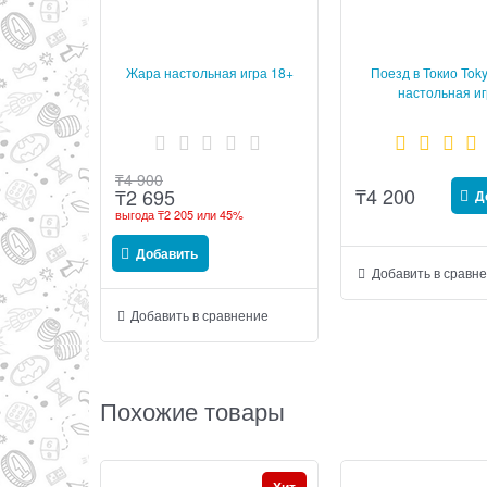
Жара настольная игра 18+
Поезд в Токио Toky
настольная и
₸
4 900
₸
4 200
₸
2 695
Д
выгода
₸2 205
или
45%
Добавить
Добавить в сравн
Добавить в сравнение
Похожие товары