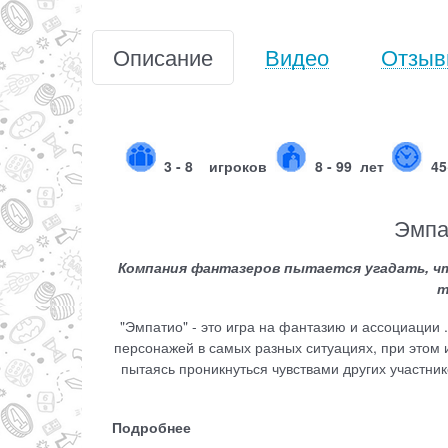
Описание
Видео
Отзы
3 - 8
игроков
8 - 99 лет
45
Эмпа
Компания фантазеров пытается угадать, что
т
"Эмпатио" - это игра на фантазию и ассоциации 
персонажей в самых разных ситуациях, при этом и
пытаясь проникнуться чувствами других участнико
Подробнее