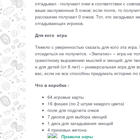
отгадывал - получают очки в соответствии с совп
ваши заслуженные 5 очков; если почти, то получит
рассказчик получает 0 очков. Тот, кто загадывал
отгадывающих игроков.
Для кого игра
Тяжело с уверенностью сказать для кого эта игра.
отсидеться не получится. «Эмпатио» – игра не тол
грамотному выражению мыслей и эмоций; для твор
и для детей (от 8 лет) – универсальная игра для 
вас, если не все способны придумать историю по 
Что в коробке :
64 игровые карты
16 фишек (по 2 штуки каждого цвета)
поле для подсчета очков
7 дисков для выбора эмоций
1 диск для загадывания эмоций
4 призовых жетона
Правила игры