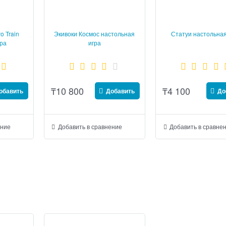
o Train
Экивоки Космос настольная
Статуи настольная
гра
игра
₸
10 800
₸
4 100
обавить
Добавить
До
ение
Добавить в сравнение
Добавить в сравне