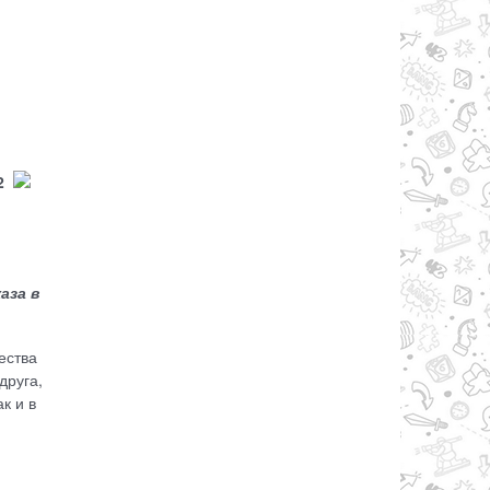
2
аза в
ества
друга,
к и в