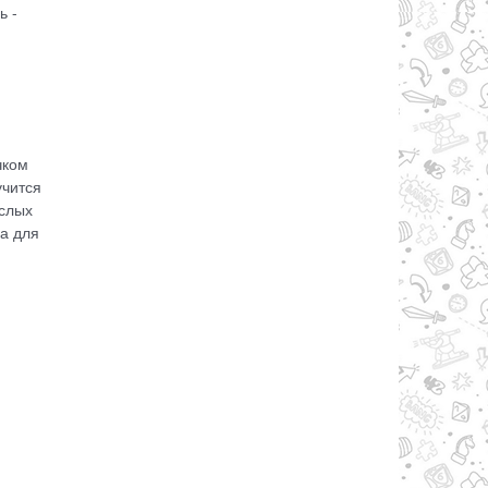
ь -
чком
учится
ослых
ра для