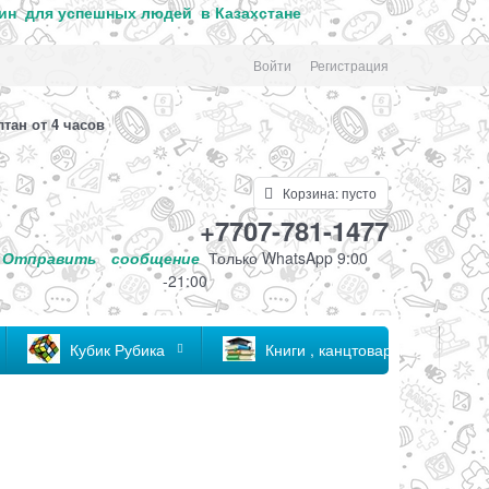
ин для успе
шных людей в Казахстане
Войти
Регистрация
лтан от 4 часов
Корзина:
пусто
+7707-781-1477
Отправить
сообщение
Только
WhatsApp 9:00
-21:00
Кубик Рубика
Книги , канцтовары