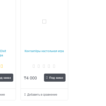
Dixit
Контактёры настольная игра
гра
₸
4 000
д заказ
Под заказ
ение
Добавить в сравнение