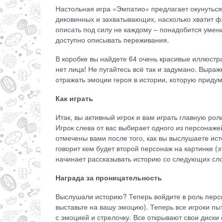
Настольная игра «Эмпатио» предлагает окунуться
диковинных и захватывающих, насколько хватит фа
описать под силу не каждому – понадобится умен
доступно описывать переживания.
В коробке вы найдете 64 очень красивые иллюстрац
нет лица! Не пугайтесь всё так и задумано. Выр
отражать эмоции героя в истории, которую придум
Как играть
Итак, вы активный игрок и вам играть главную рол
Игрок слева от вас выбирает одного из персонаже
отмечены вами после того, как вы выслушаете ист
говорит кем будет второй персонаж на картинке (
начинает рассказывать историю со следующих слов 
Награда за проницательность
Выслушали историю? Теперь войдите в роль персо
выставьте на вашу эмоцию). Теперь все игроки п
с эмоцией и стрелочку. Все открывают свои диск