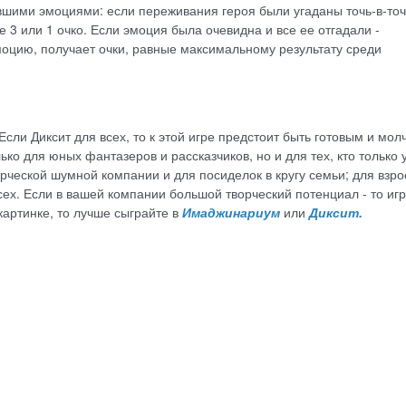
авшими эмоциями: если переживания героя были угаданы точь-в-точ
е 3 или 1 очко. Если эмоция была очевидна и все ее отгадали -
 эмоцию, получает очки, равные максимальному результату среди
 Если Диксит для всех, то к этой игре предстоит быть готовым и мол
ько для юных фантазеров и рассказчиков, но и для тех, кто только 
ческой шумной компании и для посиделок в кругу семьи; для взр
всех. Если в вашей компании большой творческий потенциал - то иг
картинке, то лучше сыграйте в
Имаджинариум
или
Диксит
.