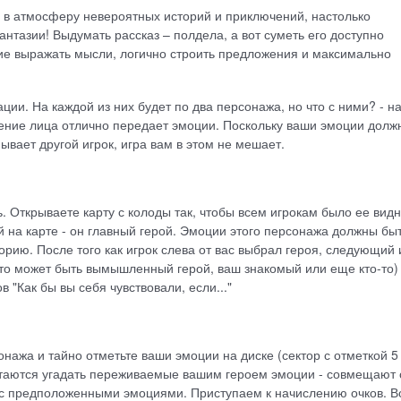
 в атмосферу невероятных историй и приключений, настолько
нтазии! Выдумать рассказ – полдела, а вот суметь его доступно
ие выражать мысли, логично строить предложения и максимально
ии. На каждой из них будет по два персонажа, но что с ними? - на
ажение лица отлично передает эмоции. Поскольку ваши эмоции долж
ывает другой игрок, игра вам в этом не мешает.
ь. Открываете карту с колоды так, чтобы всем игрокам было ее видн
й на карте - он главный герой. Эмоции этого персонажа должны бы
орию. После того как игрок слева от вас выбрал героя, следующий 
это может быть вымышленный герой, ваш знакомый или еще кто-то)
"Как бы вы себя чувствовали, если..."
нажа и тайно отметьте ваши эмоции на диске (сектор с отметкой 5
ытаются угадать переживаемые вашим героем эмоции - совмещают 
и с предположенными эмоциями. Приступаем к начислению очков. В