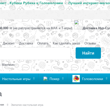
аст , Кубики Рубика и Головоломки - Лучший интернет-магаз
0.000 тг
(не распространяется на МАК и Т-игры)
Доставка Нур-Су
Дисконт
Доставка
Оплата
Как сделать заказ
Отзывы
Найти
: Манчкин
Настольные игры
Покер
Головоломки
а
нии
Эмпатио настольная игра