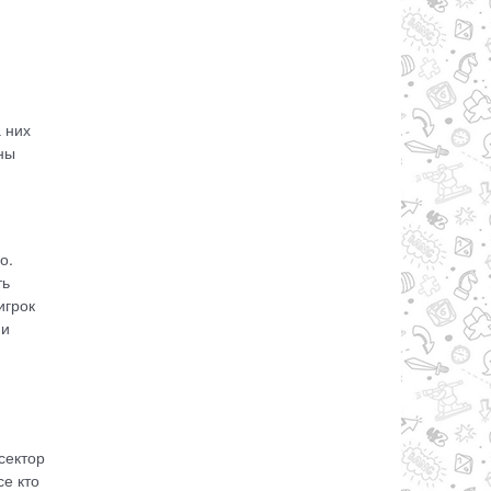
 них
ны
о.
ть
игрок
 и
сектор
се кто