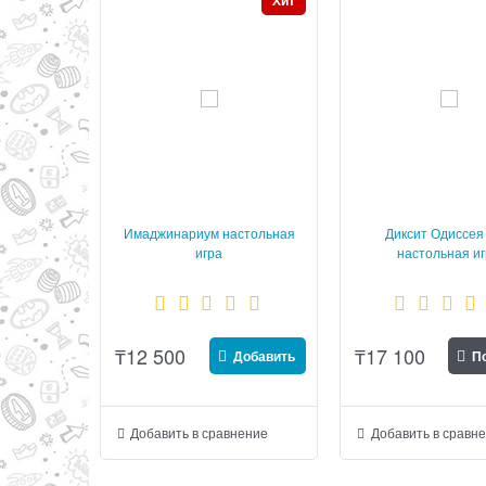
Хит
Имаджинариум настольная
Диксит Одиссея 
игра
настольная и
₸
12 500
₸
17 100
Добавить
По
Добавить в сравнение
Добавить в сравн