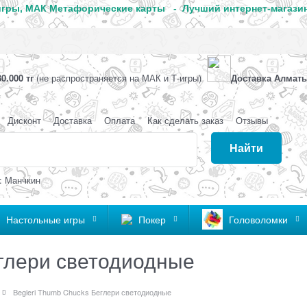
гры, МАК Метафорические карты - Лучший интернет-магазин
0.000 тг
(не распространяется на МАК и Т-игры)
Доставка Алматы
Дисконт
Доставка
Оплата
Как сделать заказ
Отзывы
Найти
: Манчкин
Настольные игры
Покер
Головоломки
еглери светодиодные
Begleri Thumb Chucks Беглери светодиодные