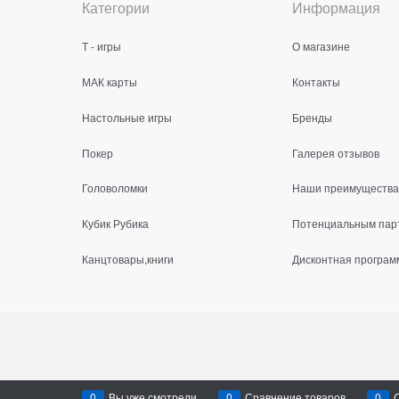
Категории
Информация
Т - игры
О магазине
МАК карты
Контакты
Настольные игры
Бренды
Покер
Галерея отзывов
Головоломки
Наши преимущества
Кубик Рубика
Потенциальным пар
Канцтовары,книги
Дисконтная програм
0
Вы уже смотрели
0
Сравнение товаров
0