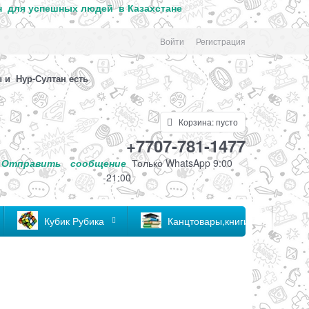
 для успе
шных людей в Казахстане
Войти
Регистрация
 и Нур-Султан есть
Корзина:
пусто
+7707-781-1477
Отправить
сообщение
Только
WhatsApp 9:00
-21:00
Кубик Рубика
Канцтовары,книги