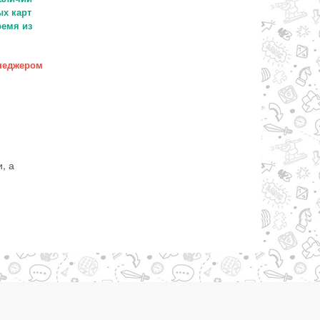
х карт
ремя из
неджером
, а