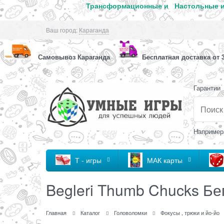
Трансформационные и
Настольные и
Ваш город:
Караганда
Самовывоз Караганда
Бесплатная доставка от 3
Гарантии
Например
Т - игры
МАК карты
Begleri Thumb Chucks Б
Главная
Каталог
Головоломки
Фокусы , трюки и йо-йо