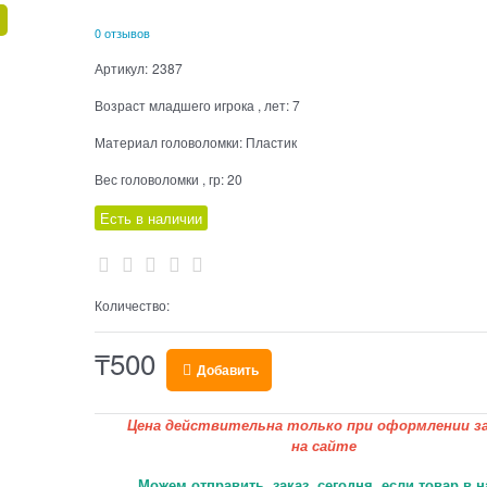
0 отзывов
Артикул:
2387
Возраст младшего игрока , лет:
7
Материал головоломки:
Пластик
Вес головоломки , гр:
20
Есть в наличии
Количество:
₸
500
Добавить
Цена действительна только при оформлении за
на сайте
Можем отправить заказ сегодня, если товар в н