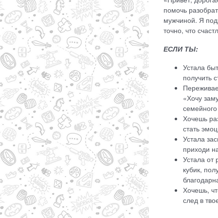
помочь разобрат
мужчиной. Я под
точно, что счас
ЕСЛИ ТЫ:
Устала бы
получить с
Переживаеш
«Хочу заму
семейного 
Хочешь раз
стать эмо
Устала зас
приходи на
Устала от 
кубик, пол
благодарн
Хочешь, ч
след в тво