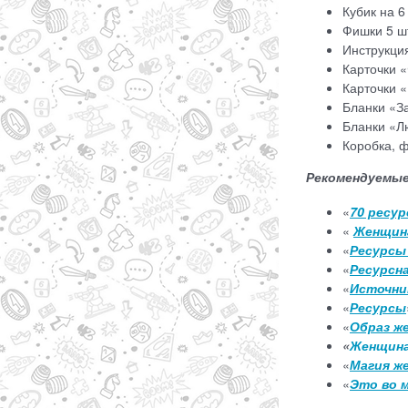
Кубик на 6
Фишки 5 ш
Инструкци
Карточки 
Карточки 
Бланки «З
Бланки «Л
Коробка, 
Рекомендуемые
«
70 ресу
«
Женщин
«
Ресурсы
«
Ресурсн
«
Источни
«
Ресурсы
«
О
браз ж
«
Женщина
«
Магия ж
«
Это во 