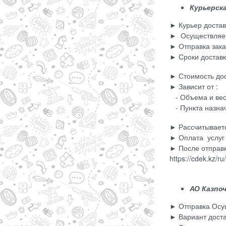
Курьерск
► Курьер достави
► Осуществляетс
► Отправка зака
► Сроки доставк
► Стоимость дос
► Зависит от :
- Объема и вес
- Пункта назна
► Рассчитываетс
► Оплата услуг 
► После отправк
https://cdek.kz/ru
АО Казпо
► Отправка Осущ
► Вариант доста