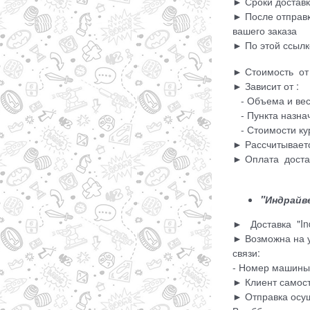
► Сроки доставк
► После отправк
вашего заказа
► По этой ссылк
► Стоимость от 
► Зависит от :
- Объема и вес
- Пункта назна
- Стоимости кур
► Рассчитываетс
► Оплата достав
"Индрайве
► Доставка "Ind
► Возможна на у
связи:
- Номер машины
► Клиент самост
► Отправка осущ