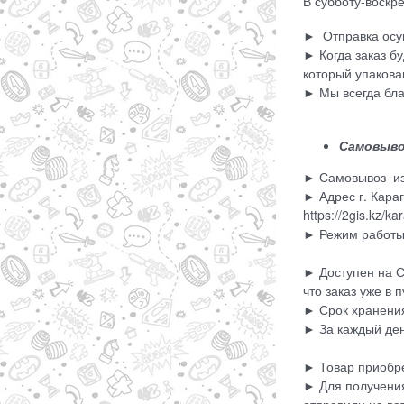
В субботу-воскр
► Отправка осу
► Когда заказ б
который упакова
► Мы всегда бла
Самовыво
► Самовывоз из
► Адрес г. Караг
https://2gis.kz
► Режим работы 
► Доступен на 
что заказ уже в 
► Срок хранения
► За каждый ден
► Товар приобре
► Для получения