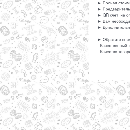
► Полная стоимо
► Предварительн
► QR счет на оп
► Вам необходим
► Дополнительно
► Обратите вни
- Качественный 
- Качество това