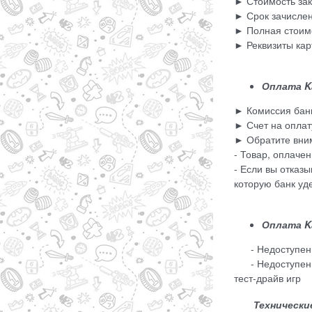
► Стоимость зак
► Срок зачислен
► Полная стоимо
► Реквизиты кар
Оплата K
► Комиссия банк
► Счет на оплат
► Обратите вни
- Товар, оплаче
- Если вы отказ
которую банк уд
Оплата Ka
- Недоступен пр
- Недоступен дл
тест-драйв игр
Технические 