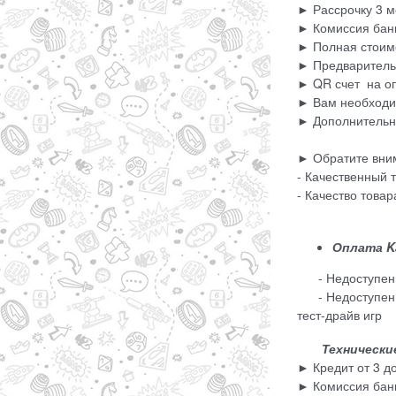
► Рассрочку 3 м
► Комиссия банк
► Полная стоимо
► Предварительн
► QR счет на оп
► Вам необходим
► Дополнительно
► Обратите вни
- Качественный 
- Качество това
Оплата Ka
- Недоступен пр
- Недоступен дл
тест-драйв игр
Технические 
► Кредит от 3 д
► Комиссия банк