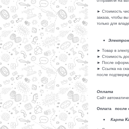
отправили на ват
► Стоимость чис
заказа, чтобы в
только для влад
Электрон
► Товар в элек
► Стоимость дос
► После оформле
► Ссылка на ска
после подтверж
Оплата
Сайт автоматиче
Оплата после с
Карта K