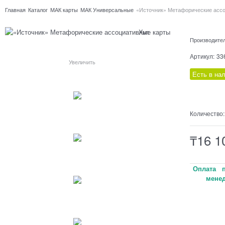
Главная
Каталог
МАК карты
МАК Универсальные
«Источник» Метафорические асс
Хит
Производите
Артикул:
33
Увеличить
Есть в на
Количество:
₸
16 1
Оплата п
менед