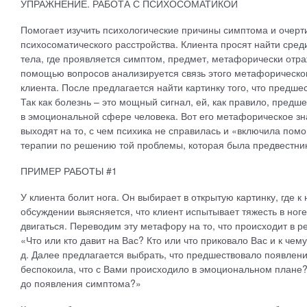
УПРАЖНЕНИЕ. РАБОТА С ПСИХОСОМАТИКОЙ
Помогает изучить психологические причины симптома и очерти
психосоматического расстройства. Клиента просят найти среди
тела, где проявляется симптом, предмет, метафорически от
помощью вопросов анализируется связь этого метафорическог
клиента. После предлагается найти картинку того, что предш
Так как болезнь – это мощный сигнал, ей, как правило, предш
в эмоциональной сфере человека. Вот его метафорическое зн
выходят на то, с чем психика не справилась и «включила пом
терапии по решению той проблемы, которая была предвестни
ПРИМЕР РАБОТЫ #1
У клиента болит нога. Он выбирает в открытую картинку, где к
обсуждении выясняется, что клиент испытывает тяжесть в ноге
двигаться. Переводим эту метафору на то, что происходит в 
«Что или кто давит на Вас? Кто или что приковало Вас и к чем
д. Далее предлагается выбрать, что предшествовало появлению
беспокоила, что с Вами происходило в эмоциональном плане?
до появления симптома?»