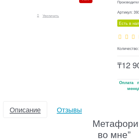
Производите
Артикул:
39
Увеличить
Есть в на
Количество:
₸
12 9
Оплата п
менед
Описание
Отзывы
Метафорич
во мне”