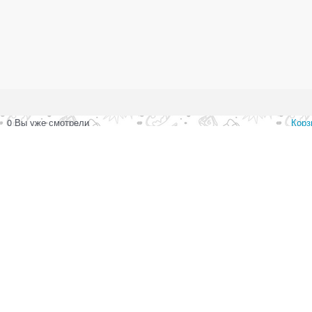
0
Вы уже смотрели
Корз
0
Сравнение товаров
Офо
0
Список желаний
Ваш город:
Личный кабинет
Главная
Каталог
Контакты
Доставка
Оплата
О магазине
Перейти на мобильную версию сайта