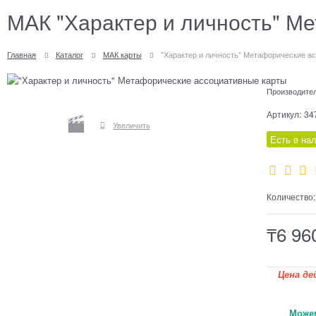
МАК "Характер и личность" М
Главная
Каталог
МАК карты
"Характер и личность" Метафорические а
Производите
Артикул:
34
Увеличить
Есть в на
Количество:
₸
6 96
Цена д
Можем от