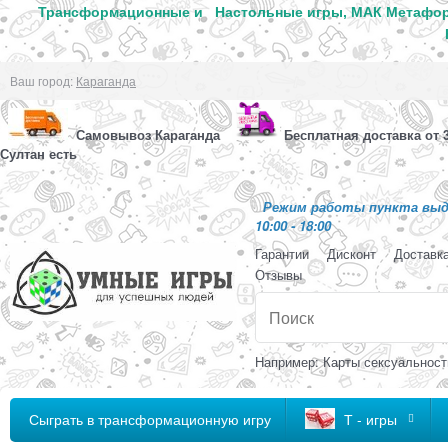
Трансформационные и
Настольные игры, МАК Метафор
Ваш город:
Караганда
Самовывоз Караганда
Бесплатная доставка от 3
Султан есть
Режим работы пункта выда
10:00 - 18:00
Гарантии
Дисконт
Доставк
Отзывы
Например: Карты сексуальност
Сыграть в трансформационную игру
Т - игры