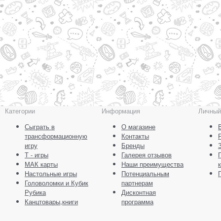
Категории
Информация
Личный
Сыграть в
О магазине
трансформационную
Контакты
игру
Бренды
Т - игры
Галерея отзывов
МАК карты
Наши преимущества
Настольные игры
Потенциальным
Головоломки и Кубик
партнерам
Рубика
Дисконтная
Канцтовары,книги
программа