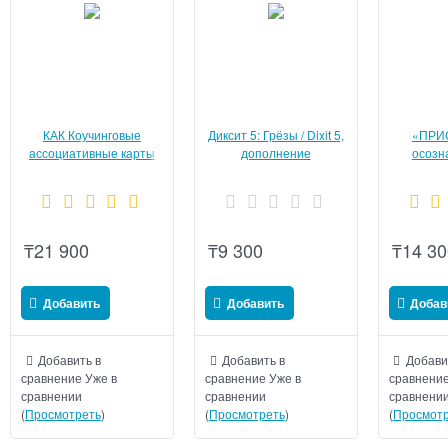
КАК Коучинговые
Диксит 5: Грёзы / Dixit 5,
«ПРИ
ассоциативные карты
дополнение
осозн
МАК
нав
Метаф
(коу
ассо
фо
₸
21 900
₸
9 300
₸
14 30
Добавить
Добавить
Добав
Добавить в
Добавить в
Добави
сравнение
Уже в
сравнение
Уже в
сравнени
сравнении
сравнении
сравнени
(
Просмотреть
)
(
Просмотреть
)
(
Просмотр