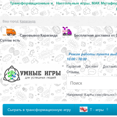
Трансформационные и
Настольные игры, МАК Метафор
Ваш город:
Караганда
Самовывоз Караганда
Бесплатная доставка от 3
Султан есть
Режим работы пункта выда
10:00 - 18:00
Гарантии
Дисконт
Доставк
Отзывы
Например: Карты сексуальност
Сыграть в трансформационную игру
Т - игры