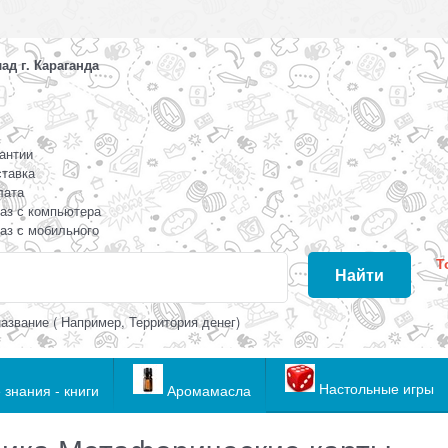
д г. Караганда
антии
тавка
лата
аз с компьютера
аз с мобильного
Т
Найти
азвание ( Например, Территория денег)
Настольные игры
 знания - книги
Аромамасла