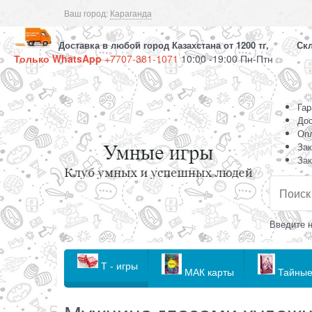
Ваш город:
Караганда
Доставка в любой город Казахстана от 1200 тг, Скла
Только WhatsApp
+7707-381-1071
10:00 -19:00 Пн-Птн
Гар
Дос
Оп
Зак
Зак
Введите н
Т - игры
МАК карты
Тайные