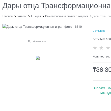
Дары отца Трансформационна
Главная
Каталог
Т - игры
Самопознание и личностный рост
Дары отца Тр
0 отзывов
Артикул:
428
Увеличить
Количество:
₸
36 3
Оплата по
менедж