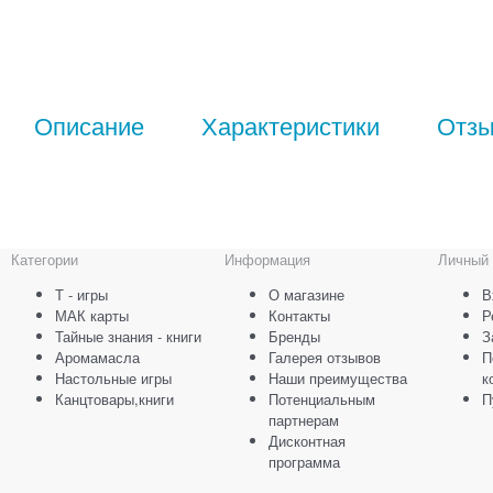
Описание
Характеристики
Отз
Категории
Информация
Личный 
Т - игры
О магазине
В
МАК карты
Контакты
Р
Тайные знания - книги
Бренды
З
Аромамасла
Галерея отзывов
П
Настольные игры
Наши преимущества
к
Канцтовары,книги
Потенциальным
П
партнерам
Дисконтная
программа