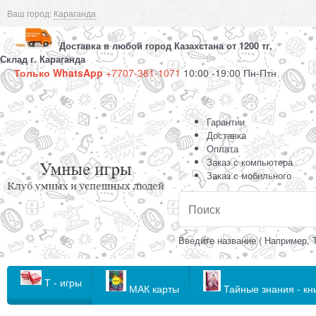
Ваш город:
Караганда
Доставка в любой город Казахстана от 1200 тг,
Склад г. Караганда
Только WhatsApp
+7707-381-1071
10:00 -19:00 Пн-Птн
Гарантии
Доставка
Оплата
Заказ с компьютера
Заказ с мобильного
Введите название ( Например, 
Т - игры
МАК карты
Тайные знания - кн