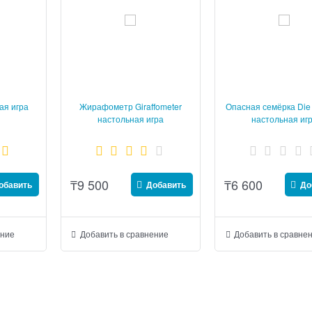
ая игра
Жирафометр Giraffometer
Опасная семёрка Die 
настольная игра
настольная иг
₸
9 500
₸
6 600
обавить
Добавить
До
ение
Добавить в сравнение
Добавить в сравне