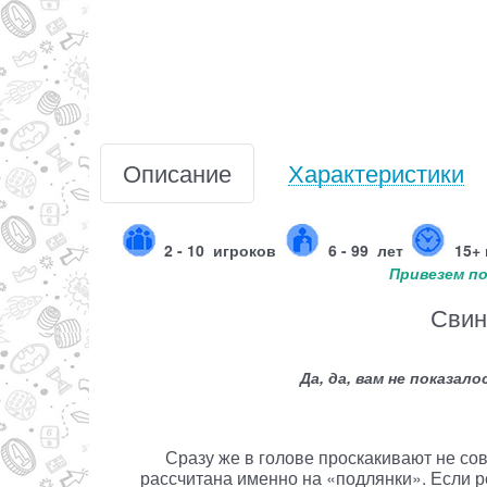
Описание
Характеристики
2 - 10
игроков
6 - 99 лет
15+
Привезем по
Свин
Да, да, вам не показал
Сразу же в голове проскакивают не сов
рассчитана именно на «подлянки». Если р