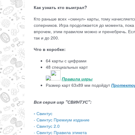
Как узнать кто выиграл?
Кто раньше всех «скинул» карты, тому начисляетс
соперников. Игра продолжается до момента, пока 
впрочем, этим правилом можно и пренебречь. Если
так и до 200.
Что в коробке:
64 карты с цифрами
48 специальных карт
Правила игры
Размер карт 63х89 мм подойдут
П
ротектор
Вся серия игр "СВИНТУС":
-
Свинтус
-
Свинтус Премиум издание
-
Свинтус 2.0
-
Свинтус Правила этикета