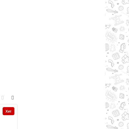
Хит
Хит