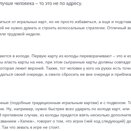
лучше человека – то это не по адресу.
ться от игральных карт, но не просто избавиться, а еще и подстав
ней не нужно думать и строить колоссальные стратегии. Отличный в
или трудовой недели.
таются в колоде. Первую карту из колоды переворачивают – это и е
ны класть карты на нее, при этом сыгранные карты должны совпада
оторая лежит верхней. Также, тот человек у кого на руках есть точ
идаться своей очереди, а смело сбросить ее вне очереди и приблиз
ычные (подобные традиционным игральным картам) и с подвохом. Т
ие. Ну, например, нужно быстрее всех ударить по колоде карт, или
В противном случае, из колоды придется взять несколько дополнит
азванием «Хапеж», говорит о том, что игрок (чей ход следующий) д
Так что зевать в игре не стоит.