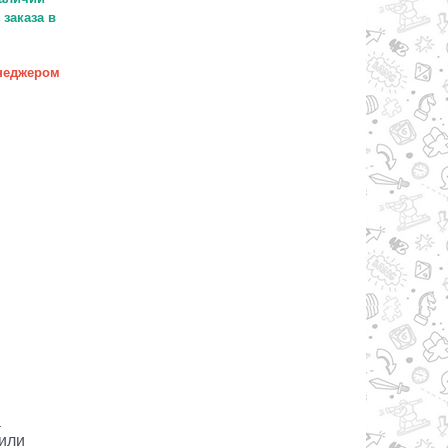
заказа в
неджером
а
 или