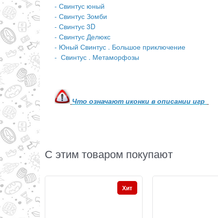
-
Свинтус юный
-
Свинтус Зомби
-
Свинтус 3D
-
Свинтус Делюкс
-
Юный Свинтус . Большое приключение
- Свинтус . Метаморфозы
Что означают иконки в описании игр
С этим товаром покупают
Хит