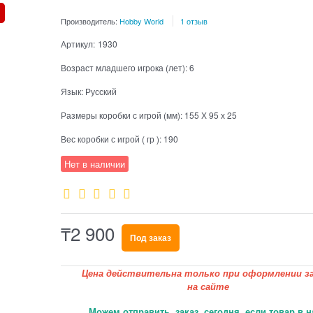
Производитель:
Hobby World
1 отзыв
Артикул:
1930
Возраст младшего игрока (лет):
6
Язык:
Русский
Размеры коробки с игрой (мм):
155 Х 95 х 25
Вес коробки с игрой ( гр ):
190
Нет в наличии
₸
2 900
Под заказ
Цена действительна только при оформлении за
на сайте
Можем отправить заказ сегодня, если товар в н