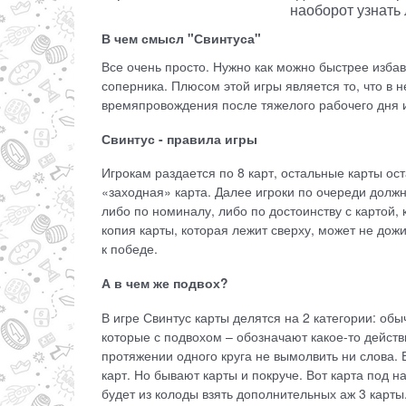
наоборот узнать 
В чем смысл "Свинтуса"
Все очень просто. Нужно как можно быстрее избави
соперника. Плюсом этой игры является то, что в 
времяпровождения после тяжелого рабочего дня 
Свинтус - правила игры
Игрокам раздается по 8 карт, остальные карты ос
«заходная» карта. Далее игроки по очереди долж
либо по номиналу, либо по достоинству с картой, к
копия карты, которая лежит сверху, может не дож
к победе.
А в чем же подвох?
В игре Свинтус карты делятся на 2 категории: об
которые с подвохом – обозначают какое-то действ
протяжении одного круга не вымолвить ни слова. 
карт. Но бывают карты и покруче. Вот карта под н
будет из колоды взять дополнительных аж 3 карты. 