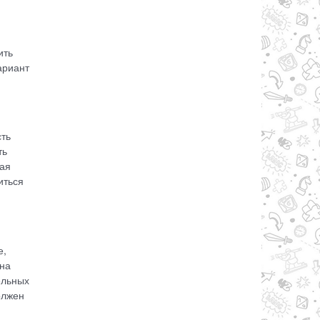
ить
ариант
сть
ть
ная
иться
е,
 на
ельных
олжен