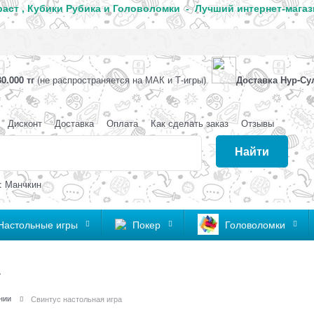
аст , Кубики Рубика и Головоломки - Лучший интернет-магаз
0.000 тг
(не распространяется на МАК и Т-игры)
Доставка Нур-Су
Дисконт
Доставка
Оплата
Как сделать заказ
Отзывы
Найти
: Манчкин
Настольные игры
Покер
Головоломки
а
нии
Свинтус настольная игра