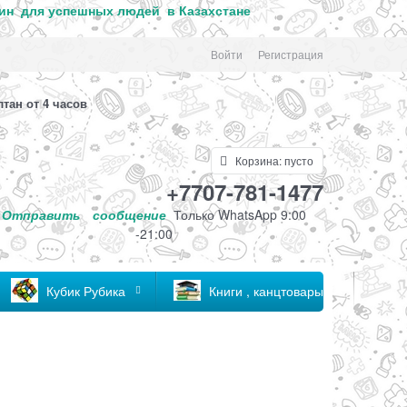
ин для успе
шных людей в Казахстане
Войти
Регистрация
лтан от 4 часов
Корзина:
пусто
+7707-781-1477
Отправить
сообщение
Только
WhatsApp 9:00
-21:00
Кубик Рубика
Книги , канцтовары