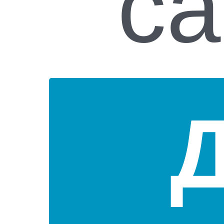
Скидка 10%
Д
Стой на своём Stick to
Смухлюй настольная
Карты
Colours азартная
игра
игральн
настольная игра
пластико
₸
4 500
₸
4 900
₸
1 300
₸
4 050
выгода
₸450
или
10%
Добавить
Добавить
Добав