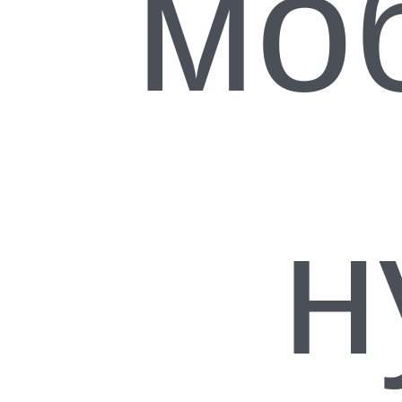
мо
оформл
Оплата п
менед
Описание
Отзывы
н
Скоростные стаканчики Капстекин
Капстекинг ― это сборка пирамидок на скорость с помощью п
распространение он получил в США. Американцы официально 
программу по физкультуре. Основная цель на крупных чемпио
сборка нужных фигурок, как в спидкубинге, и молниеносная ра
Это захватывающий новый вид спорта, где Вам необходимо ка
стопку особых стаканчиков в определенной последовательнос
скоростью. Играйте самостоятельно или соревнуйтесь с друзьям
быстрее!