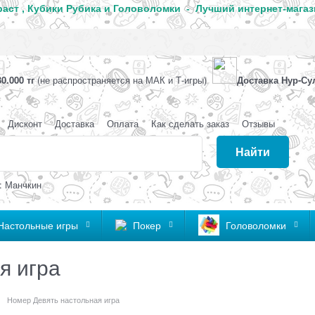
аст , Кубики Рубика и Головоломки - Лучший интернет-магаз
0.000 тг
(не распространяется на МАК и Т-игры)
Доставка Нур-Су
Дисконт
Доставка
Оплата
Как сделать заказ
Отзывы
Найти
: Манчкин
Настольные игры
Покер
Головоломки
я игра
Номер Девять настольная игра