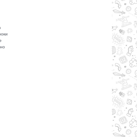
в
роки
е
жно