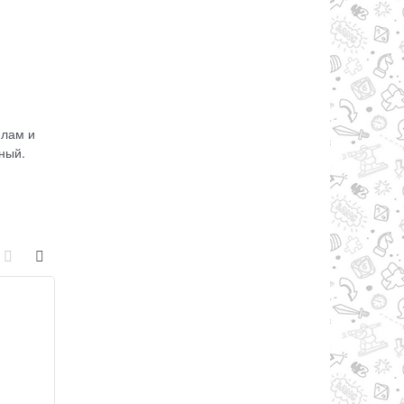
илам и
ный.
Хит