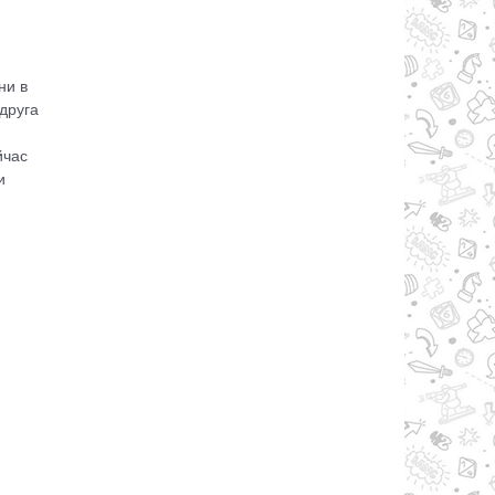
ни в
друга
йчас
и