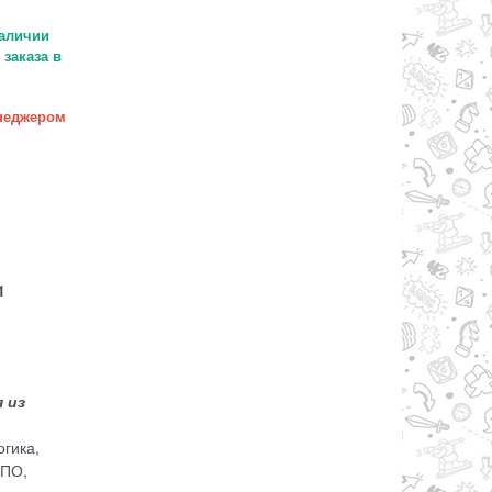
аличии
заказа в
неджером
1
 из
гика,
 ПО,