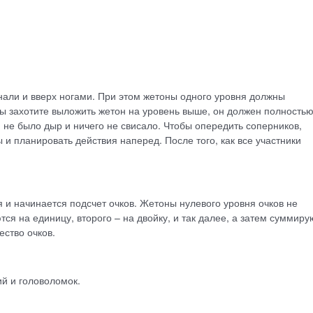
нали и вверх ногами. При этом жетоны одного уровня должны
вы захотите выложить жетон на уровень выше, он должен полность
 не было дыр и ничего не свисало. Чтобы опередить соперников,
и планировать действия наперед. После того, как все участники
я и начинается подсчет очков. Жетоны нулевого уровня очков не
ся на единицу, второго – на двойку, и так далее, а затем суммиру
ство очков.
ий и головоломок.