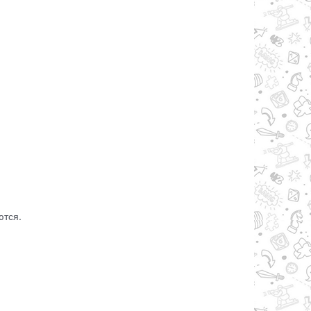
ю
ются.