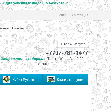
ин для успе
шных людей в Казахстане
Войти
Регистрация
лтан от 4 часов
Корзина:
пусто
+7707-781-1477
Отправить
сообщение
Только
WhatsApp 9:00
-21:00
Кубик Рубика
Книги , канцтовары