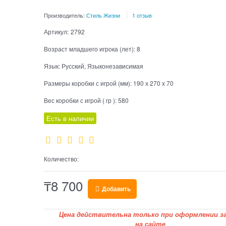
Производитель:
Стиль Жизни
1 отзыв
Артикул:
2792
Возраст младшего игрока (лет):
8
Язык:
Русский, Языконезависимая
Размеры коробки с игрой (мм):
190 х 270 х 70
Вес коробки с игрой ( гр ):
580
Есть в наличии
Количество:
₸
8 700
Добавить
Цена действительна только при оформлении за
на сайте