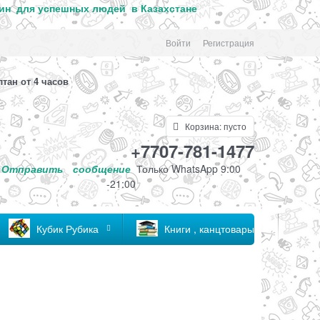
ин для успе
шных людей в Казахстане
Войти
Регистрация
лтан от 4 часов
Корзина:
пусто
+7707-781-1477
Отправить
сообщение
Только
WhatsApp 9:00
-21:00
Кубик Рубика
Книги , канцтовары