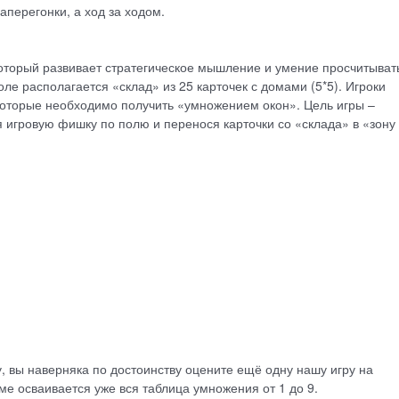
аперегонки, а ход за ходом.
оторый развивает стратегическое мышление и умение просчитыват
ле располагается «склад» из 25 карточек с домами (5*5). Игроки
которые необходимо получить «умножением окон». Цель игры –
игровую фишку по полю и перенося карточки со «склада» в «зону
, вы наверняка по достоинству оцените ещё одну нашу игру на
рме осваивается уже вся таблица умножения от 1 до 9.