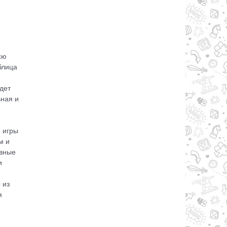
сю
блица
дет
ьная и
 игры
м и
овные
и
 из
я