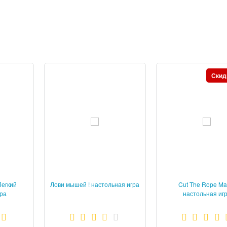
Скид
Легкий
Лови мышей ! настольная игра
Cut The Rope Ma
гра
настольная иг