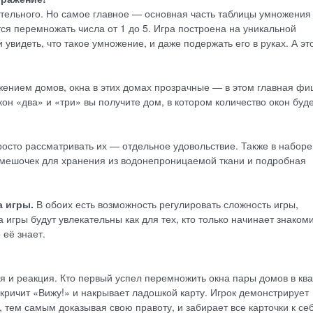
ательного. Но самое главное — основная часть таблицы умножения 
тся перемножать числа от 1 до 5. Игра построена на уникальной
увидеть, что такое умножение, и даже подержать его в руках. А эт
ажением домов, окна в этих домах прозрачные — в этом главная фи
кон «два» и «три» вы получите дом, в котором количество окон буд
осто рассматривать их — отдельное удовольствие. Также в наборе
 мешочек для хранения из водонепроницаемой ткани и подробная
 игры.
В обоих есть возможность регулировать сложность игры,
игры будут увлекательны как для тех, кто только начинает знакоми
о её знает.
я и реакция. Кто первый успел перемножить окна пары домов в кв
, кричит «Вижу!» и накрывает ладошкой карту. Игрок демонстрирует
 тем самым доказывая свою правоту, и забирает все карточки к себ