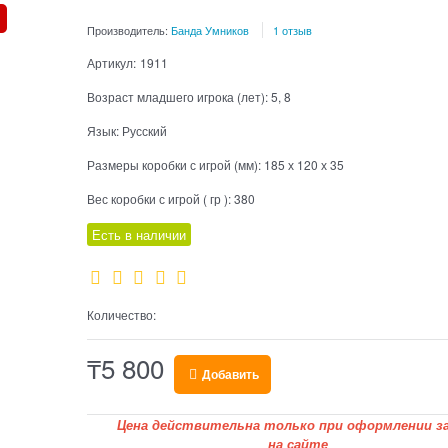
Производитель:
Банда Умников
1 отзыв
Артикул:
1911
Возраст младшего игрока (лет):
5, 8
Язык:
Русский
Размеры коробки с игрой (мм):
185 х 120 х 35
Вес коробки с игрой ( гр ):
380
Есть в наличии
Количество:
₸
5 800
Добавить
Цена действительна только при оформлении за
на сайте