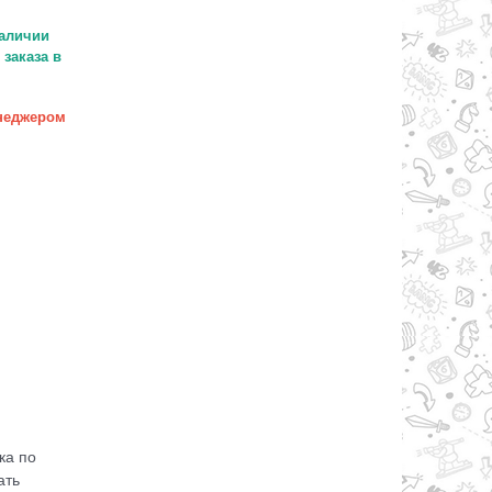
аличии
заказа в
неджером
ка по
ать