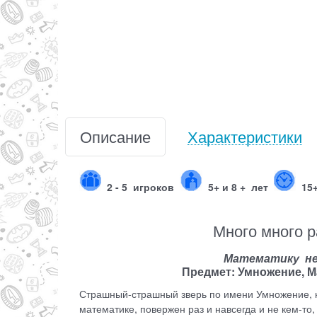
Описание
Характеристики
2 - 5
игроков
5+ и 8 + лет
15
Много много 
Математику не 
Предмет: Умножение, 
Страшный-страшный зверь по имени Умножение, ко
математике, повержен раз и навсегда и не кем-то,