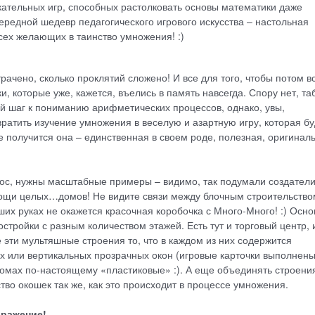
екательных игр, способных растолковать основы математики даже
чередной шедевр педагогического игрового искусства – настольная
всех желающих в таинство умножения! :)
рачено, сколько проклятий сложено! И все для того, чтобы потом в
и, которые уже, кажется, въелись в память навсегда. Спору нет, та
й шаг к пониманию арифметических процессов, однако, увы,
вратить изучение умножения в веселую и азартную игру, которая бу
е получится она – единственная в своем роде, полезная, оригинал
рос, нужны масштабные примеры – видимо, так подумали создатели
ощи целых…домов! Не видите связи между блочным строительство
аших руках не окажется красочная коробочка с Много-Много! :) Осн
стройки с разным количеством этажей. Есть тут и торговый центр, 
 эти мультяшные строения то, что в каждом из них содержится
 или вертикальных прозрачных окон (игровые карточки выполнены
в домах по-настоящему «пластиковые» :). А еще объединять строени
тво окошек так же, как это происходит в процессе умножения.
бражение!