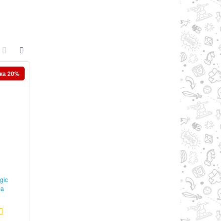
ка 20%
gic
Съешь меня , если сможешь
Юный свинтус . Бо
ра
настольная игра
приключение настольн