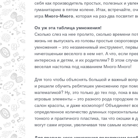
себя как производитель простых, полезных и увл
гуманитарию в пятом колене. Итак, встречайте, о
игра
Много-Много
, которая на раз-два посвятит 
Ох уж эта таблица умножения!
Сколько слез на нее пролито, сколько времени пот
жизнь не выпускать из головы простые скороговорк
умножения – это незаменимый инструмент, первы
ничегошеньки веселого в нем нет. А что, если пре
интересна и детям, и их родителям? В этом случа
веселая настолка под названием Много-Много!
Для того чтобы объяснять большой и важный воп
и решили обучить ребятишек умножению при пом
математикой? Ну, это только до тех пор, пока в в
игровые элементы – это разного рода городские по
салон красоты, и даже космопорт! Объединяет все
определенное количество длинных горизонтальных
тонкого и практичного пластика, так что окошки 
могут сами игроки, увеличивая тем самым количес
Для правильного умножения подключаем воо