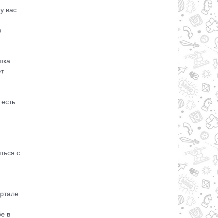
у вас
о
шка
ет
 есть
ться с
артале
е в