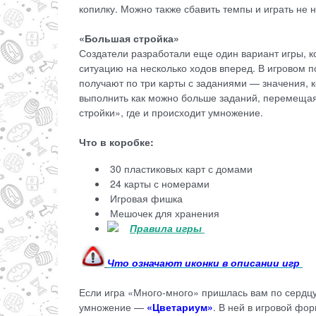
копилку. Можно также сбавить темпы и играть не н
«Большая стройка»
Создатели разработали еще один вариант игры, к
ситуацию на несколько ходов вперед. В игровом по
получают по три карты с заданиями — значения, 
выполнить как можно больше заданий, перемещая 
стройки», где и происходит умножение.
Что в коробке:
30 пластиковых карт с домами
24 карты с номерами
Игровая фишка
Мешочек для хранения
Правила игры
Что означают иконки в описании игр
Если игра «Много-много» пришлась вам по сердцу
умножение —
«Цветариум»
. В ней в игровой фо