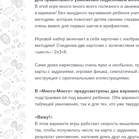
В этой игре много-много всего полезного и заним
в кармане! Без занудного заучивания ребенок учи
методике, которая помогает детям своими глазами 
очень важно для первых шагов в арифметике.
Игровой набор включает в себя карточки с изобр
методики! Соединив две карточки с количеством о
«шесть»: 2х3=6.
Сами дома нарисованы очень ярко и необычно, пр
карты с заданиями, игровая фишка, симпатичный
инструкция с оригинальными иллюстрациями.
В «Много-Много» предусмотрены два варианта
подстраивая её под вашего ребенка. Оба варианта 
таблицей умножения, так и для тех, кто уже тверд
«Вижу!»
В этом варианте игры работает скорость мышлени
так, чтобы получилось число на карте с заданием
результат умножения, наложив дома друг на друга,