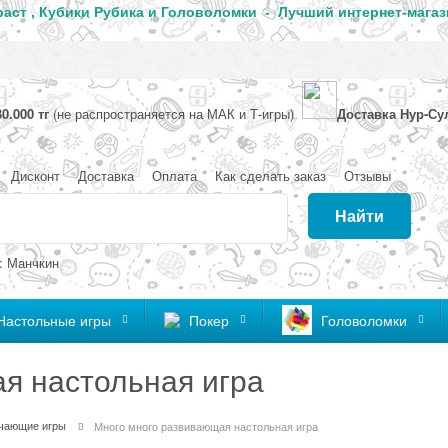
аст , Кубики Рубика и Головоломки - Лучший интернет-магаз
0.000 тг
(не распространяется на МАК и Т-игры)
Доставка Нур-Су
Дисконт
Доставка
Оплата
Как сделать заказ
Отзывы
Найти
: Манчкин
Настольные игры
Покер
Головоломки
я настольная игра
чающие игры
Много много развивающая настольная игра