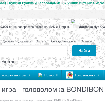
аст , Кубики Рубика и Головоломки - Лучший интернет-магаз
0.000 тг
(не распространяется на МАК и Т-игры)
Доставка Нур-Су
Дисконт
Доставка
Оплата
Как сделать заказ
Отзывы
Найти
: Манчкин
Настольные игры
Покер
Головоломки
 игра - головоломка BONDIBO
Квадриллион логическая игра - головоломка BONDIBON SmartGames