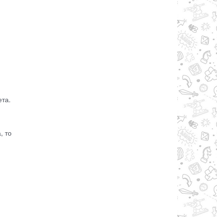
ета.
, то