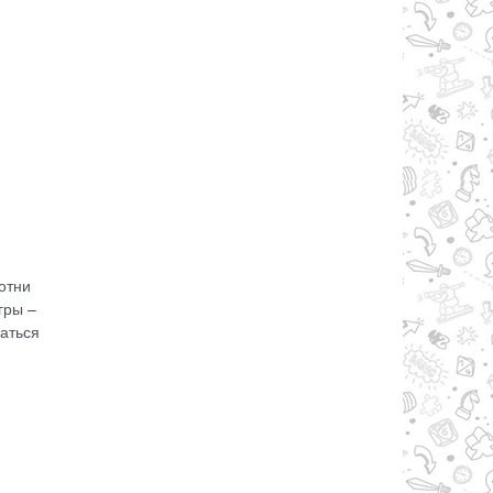
отни
гры –
аться