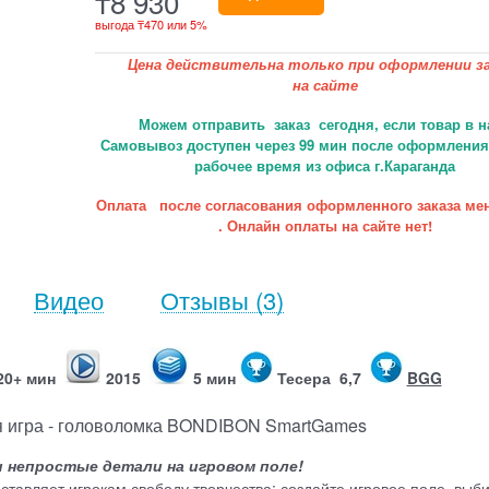
₸
8 930
выгода
₸470
или
5%
Цена действительна только при оформлении за
на сайте
Можем отправить заказ сегодня, если товар в н
Самовывоз доступен через 99 мин после оформления 
рабочее время из офиса г.Караганда
Оплата после согласования оформленного заказа ме
. Онлайн оплаты на сайте нет!
Видео
Отзывы
(3)
20+ мин
2015
5 мин
Тесера 6,7
BGG
я игра - головоломка BONDIBON SmartGames
и непростые детали на игровом поле!
тавляет игрокам свободу творчества: создайте игровое поле, выб