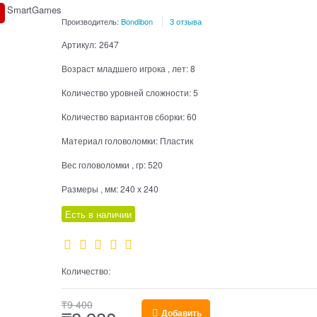
Производитель:
Bondibon
3 отзыва
Артикул:
2647
Возраст младшего игрока , лет:
8
Количество уровней сложности:
5
Количество вариантов сборки:
60
Материал головоломки:
Пластик
Вес головоломки , гр:
520
Размеры , мм:
240 х 240
Есть в наличии
Количество:
₸
9 400
Добавить