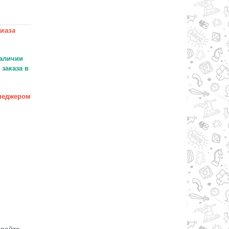
каза
аличии
заказа в
неджером
ирайте