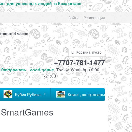
ин для успе
шных людей в Казахстане
Войти
Регистрация
лтан от 4 часов
Корзина:
пусто
+7707-781-1477
Отправить
сообщение
Только
WhatsApp 9:00
-21:00
Кубик Рубика
Книги , канцтовары
N SmartGames