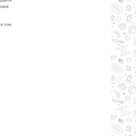
своё
в том,