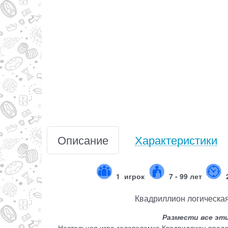
Описание
Характеристики
1
игрок
7 - 99 лет
Квадриллион логическа
Размести все эт
Настольная игра-головоломка Квадриллион предос