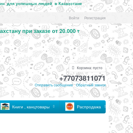
ин для успе
шных людей в Казахстане
Войти
Регистрация
ахстану при заказе от 20.000
₸
Корзина:
пусто
+77073811071
Отправить сообщение
Обратный звонок
Книги , канцтовары
Распродажа