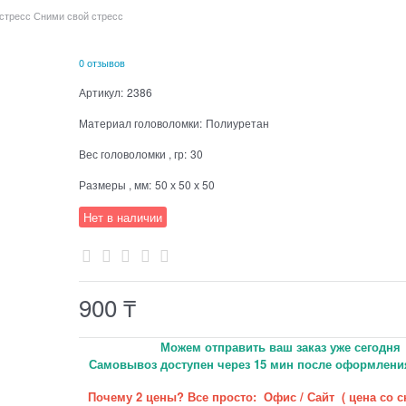
истресс Сними свой стресс
0 отзывов
Артикул:
2386
Материал головоломки:
Полиуретан
Вес головоломки , гр:
30
Размеры , мм:
50 х 50 х 50
Нет в наличии
900
₸
Можем отправить ваш заказ уже сегодня
Самовывоз доступен через 15 мин после оформления
Почему 2 цены? Все просто: Офис / Сайт ( цена со 