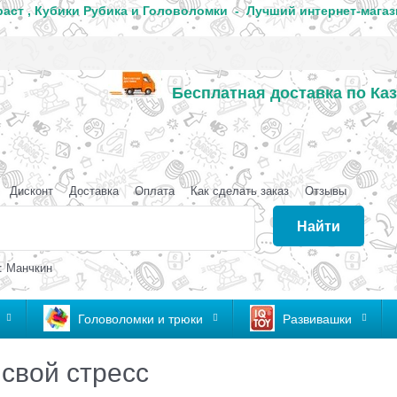
аст , Кубики Рубика и Головоломки - Лучший интернет-магаз
Бесплатная доставка по Каз
аганда
Дисконт
Доставка
Оплата
Как сделать заказ
Отзывы
Найти
: Манчкин
Головоломки и трюки
Развивашки
свой стресс