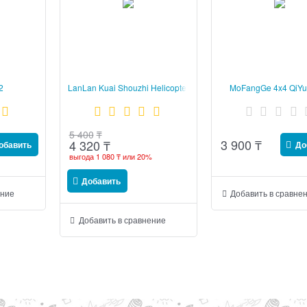
2
LanLan Kuai Shouzhi Helicopter
MoFangGe 4x4 QiYu
5 400
₸
3 900
₸
4 320
₸
обавить
До
выгода
1 080 ₸
или
20%
Добавить
ение
Добавить в сравне
Добавить в сравнение