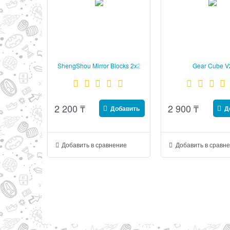
ShengShou Mirror Blocks 2x2
Gear Cube V
Gold
2 200
₸
2 900
₸
Добавить
Д
Добавить в сравнение
Добавить в сравн