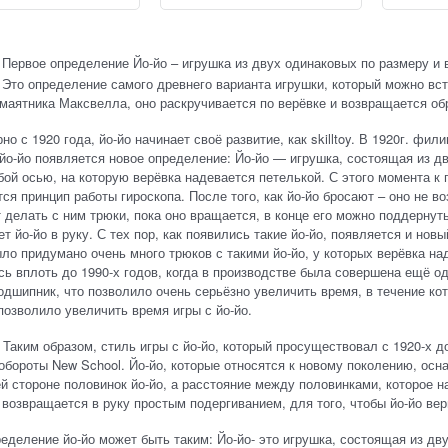
Первое определение Йо-йо – игрушка из двух одинаковых по размеру и 
 Это определение самого древнего варианта игрушки, который можно встр
маятника Максвелла, оно раскручивается по верёвке и возвращается обра
но с 1920 года, йо-йо начинает своё развитие, как skilltoy. В 1920г. ф
 йо-йо появляется новое определение: Йо-йо — игрушка, состоящая из д
ой осью, на которую верёвка надевается петелькой. С этого момента к
ся принцип работы гироскопа. После того, как йо-йо бросают – оно не во
 делать с ним трюки, пока оно вращается, в конце его можно поддернуть
т йо-йо в руку. С тех пор, как появились такие йо-йо, появляется и новы
ыло придумано очень много трюков с такими йо-йо, у которых верёвка на
ь вплоть до 1990-х годов, когда в производстве была совершена ещё од
одшипник, что позволило очень серьёзно увеличить время, в течение кото
позволило увеличить время игры с йо-йо.
разом, стиль игры с йо-йо, который просуществовал с 1920-х до 199
обороты New School. Йо-йо, которые относятся к новому поколению, о
й стороне половинок йо-йо, а расстояние между половинками, которое н
 возвращается в руку простым подергиванием, для того, чтобы йо-йо ве
еделение йо-йо может быть таким: Йо-йо- это игрушка, состоящая из дву