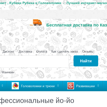
аст , Кубики Рубика и Головоломки - Лучший интернет-магаз
Бесплатная доставка по Каз
аганда
Дисконт
Доставка
Оплата
Как сделать заказ
Отзывы
Найти
: Манчкин
Головоломки и трюки
Развивашки
фессиональные йо-йо