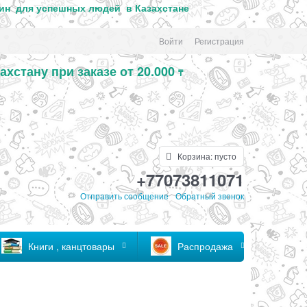
ин для успе
шных людей в Казахстане
Войти
Регистрация
ахстану при заказе от 20.000
₸
Корзина:
пусто
+77073811071
Отправить сообщение
Обратный звонок
Книги , канцтовары
Распродажа