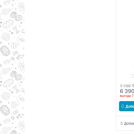
7 100
6 39
выгода
7
Доб
Добав