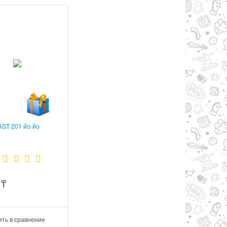
AST 201 йо-йо
₸
ть в сравнение