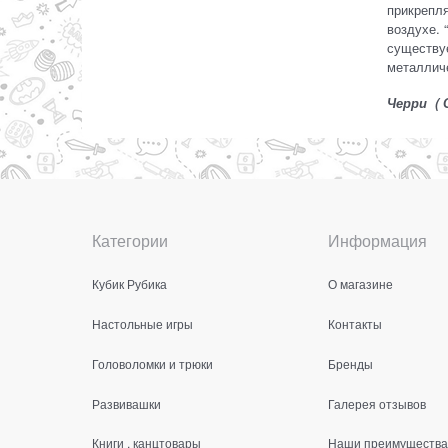
прикрепля
воздухе. 
существуе
металлич
Черри ( С
Категории
Информация
Кубик Рубика
О магазине
Настольные игры
Контакты
Головоломки и трюки
Бренды
Развивашки
Галерея отзывов
Книги , канцтовары
Наши преимущества