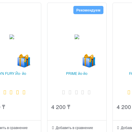
Рекомендуем
YN FURY Йо- йо
PRIME йо-йо
F
0
₸
4 200
₸
4 200
ить в сравнение
Добавить в сравнение
Добави