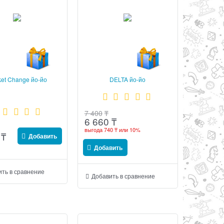
et Change йо-йо
DELTA йо-йо
7 400
₸
6 660
₸
выгода
740 ₸
или
10%
₸
Добавить
Добавить
ть в сравнение
Добавить в сравнение