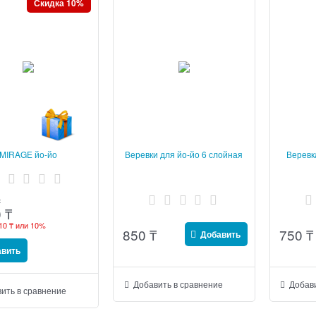
Скидка 10%
MIRAGE йо-йо
Веревки для йо-йо 6 слойная
Веревк
₸
0
₸
10 ₸
или
10%
850
₸
750
₸
Добавить
авить
Добавить в сравнение
Добави
ить в сравнение