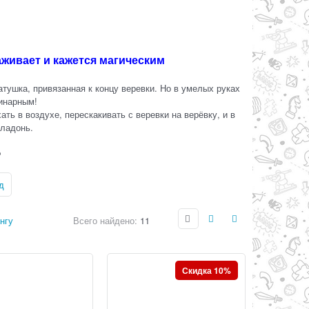
аживает и кажется магическим
катушка, привязанная к концу веревки. Но в умелых руках
динарным!
ть в воздухе, перескакивать с веревки на верёвку, и в
 ладонь.
Ь
д
нгу
Всего найдено:
11
Скидка 10%