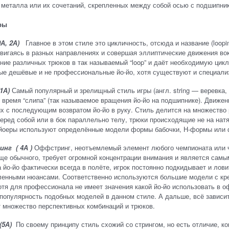
 металла или их сочетаний, скрепленных между собой осью с подшипник
ры
А, 2А)
Главное в этом стиле это цикличность, отсюда и название (looping
вигаясь в разных направлениях и совершая эллиптические движения вокр
ие различных трюков в так называемый “loop” и даёт необходимую цикл
ые дешёвые и не профессиональные йо-йо, хотя существуют и специали
1А)
Самый популярный и зрелищный стиль игры (англ. string — веревка,
 время “слипа” (так называемое вращения йо-йо на подшипнике). Движен
х с последующим возвратом йо-йо в руку. Стиль делится на множество
еред собой или в бок параллельно телу, трюки происходящие не на нат
 йоеры используют определённые модели формы бабочки, Н-формы или 
нг ( 4А )
Оффстринг, неотъемлемый элемент любого чемпионата 
ще обычного, требует огромной концентрации внимания и является самым
а йо-йо фактически всегда в полёте, игрок постоянно подкидывает и ло
ленными нюансами. Соответственно используются большие модели с кре
отя для профессионала не имеет значения какой йо-йо использовать в о
популярность подобных моделей в данном стиле. А дальше, всё зависит
 множество перспективных комбинаций и трюков.
(5А)
По своему принципу стиль схожий со стрингом, но есть отличие, кон