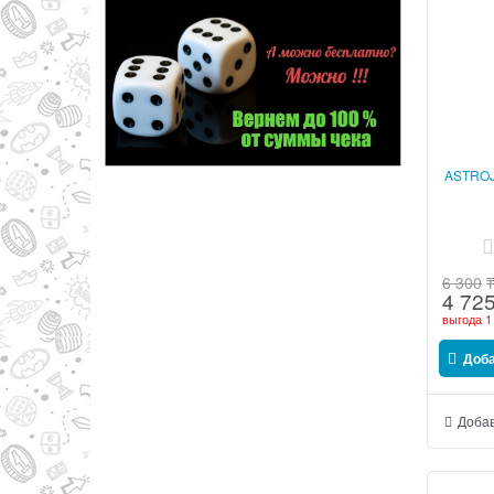
ASTROJ
6 300
4 72
выгода
1
Доб
Добав