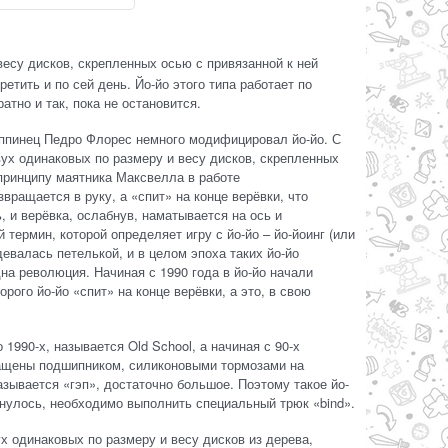
весу дисков, скрепленных осью с привязанной к ней
етить и по сей день. Йо-йо этого типа работает по
тно и так, пока не остановится.
илиппинец Педро Флорес немного модифицировал йо-йо. С
вух одинаковых по размеру и весу дисков, скрепленных
 принципу маятника Максвелла в работе
звращается в руку, а «спит» на конце верёвки, что
, и верёвка, ослабнув, наматывается на ось и
й термин, которой определяет игру с йо-йо – йо-йоинг (или
девалась петелькой, и в целом эпоха таких йо-йо
на революция. Начиная с 1990 года в йо-йо начали
рого йо-йо «спит» на конце верёвки, а это, в свою
0-х, называется Old School, а начиная с 90-х
снащены подшипником, силиконовыми тормозами на
азывается «гэп», достаточно большое. Поэтому такое йо-
рнулось, необходимо выполнить специальный трюк «bind».
х одинаковых по размеру и весу дисков из дерева,