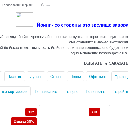
Головоломки и трюки
Йо-йо
Йоинг - со стороны это зрелище завор
й взгляд, йо-йо - чрезвычайно простая игрушка, которая выглядит, как 
она становится чем-то экстраор
 йо-йокер может выпускать йо-йо во всех направлениях, оно будет порха
одно мгновение возвращаться в
ВЫБРАТЬ и ЗАКАЗАТ
Пластик
Лупинг
Стринг
Черри
Офстринг
Фрихэн
Без сортировки
По названию
По цене
По новизне
По рейти
Хит
Хит
Скидка 25%