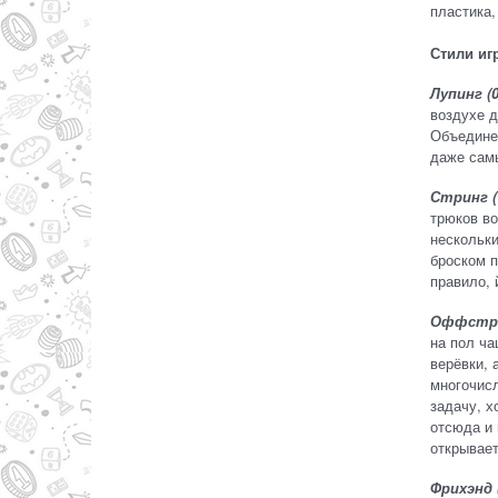
пластика,
Стили иг
Лупинг (0
воздухе д
Объединен
даже сам
Стринг (
трюков во
нескольки
броском п
правило,
Оффстри
на пол ча
верёвки, 
многочис
задачу, х
отсюда и 
открывает
Фрихэнд 