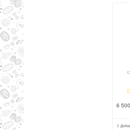
L
6 50
Добав