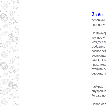
Йо-йо
верёвкой.
принципу 
Но пример
тех пор у
между соб
добавляет
позволяет
возвращае
йоинг). Б
продлилас
ставить п
очередь, 
Таким об
набирает 
внутренне
йо уже не
Новое опр