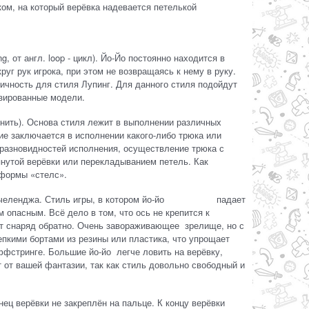
ом, на который верёвка надевается петелькой
, от англ. loop - цикл). Йо-Йо постоянно находится в
уг рук игрока, при этом не возвращаясь к нему в руку.
ичность для стиля Лупинг. Для данного стиля подойдут
зированные модели.
 нить). Основа стиля лежит в выполнении различных
ие заключается в исполнении какого-либо трюка или
 разновидностей исполнения, осуществление трюка с
янутой верёвки или перекладыванием петель. Как
формы «стелс».
или челенджа. Стиль игры, в котором йо-йо падает
 опасным. Всё дело в том, что ось не крепится к
вит снаряд обратно. Очень завораживающее зрелище, но с
пкими бортами из резины или пластика, что упрощает
ффстринге. Большие йо-йо легче ловить на верёвку,
 от вашей фантазии, так как стиль довольно свободный и
ец верёвки не закреплён на пальце. К концу верёвки