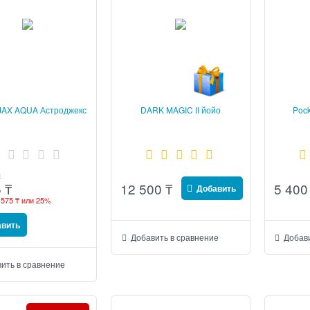
AX AQUA Астроджекс
DARK MAGIC II йойо
Pock
₸
12 500
₸
5 400
5
₸
Добавить
 575 ₸
или
25%
авить
Добавить в сравнение
Добави
ить в сравнение