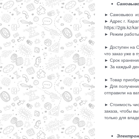
Самовыво
► Самовывоз из
► Адрес г. Караг
https://2gis.kz
► Режим работы 
► Доступен на 
что заказ уже в 
► Срок хранения
► За каждый ден
► Товар приобре
► Для получения
отправили на ват
► Стоимость чис
заказа, чтобы в
только для влад
Электрон