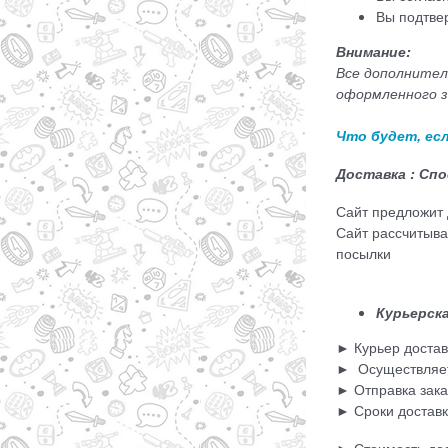
Вы подтве
Внимание:
Все дополнитель
оформленного з
Что будет, ес
Доставка : Сп
Сайт предложит 
Сайт рассчитыва
посылки
Курьерск
► Курьер достави
► Осуществляетс
► Отправка зака
► Сроки доставк
► Стоимость дос