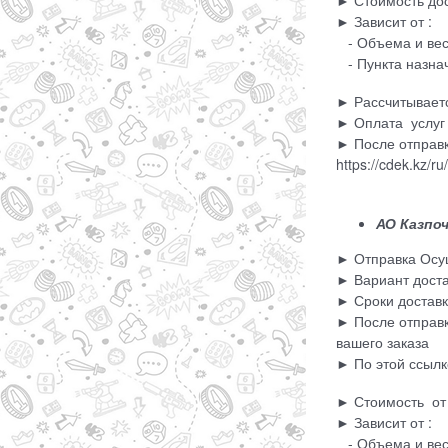
► Зависит от :
- Объема и вес
- Пункта назна
► Рассчитываетс
► Оплата услуг 
► После отправк
https://cdek.kz/ru
АО Казпо
► Отправка Осущ
► Вариант доста
► Сроки доставк
► После отправк
вашего заказа
► По этой ссылк
► Стоимость от 
► Зависит от :
- Объема и вес