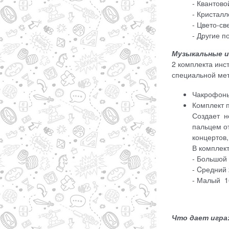
- Квантово
- Кристал
- Цвето-св
- Другие 
Музыкальные 
2 комплекта инс
специальной ме
Чакрофоны
Комплект 
Создает н
пальцем от
концертов,
В комплект
- Большой 
- Cредний 
- Малый 16
Что дает игра