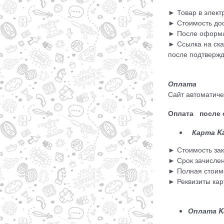
► Товар в элек
► Стоимость дос
► После оформле
► Ссылка на ска
после подтверж
Оплата
Сайт автоматиче
Оплата после с
Карта K
► Стоимость зак
► Срок зачислен
► Полная стоимо
► Реквизиты кар
Оплата K