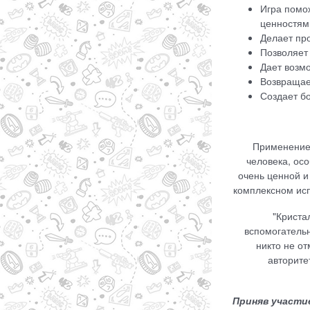
Игра помо
ценностям
Делает пр
Позволяет
Дает возм
Возвращае
Создает б
Применение 
человека, ос
очень ценной и 
комплексном исп
"Криста
вспомогатель
никто не о
авторите
Приняв участие