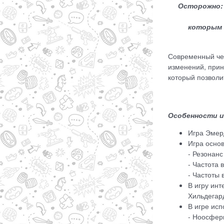
Осторожно:
которым 
Современный чел
изменений, прин
который позволи
Особенности и
Игра Эмер
Игра основ
- Резонан
- Частота
- Частоты 
В игру ин
Хильдегар
В игре ис
- Ноосфер