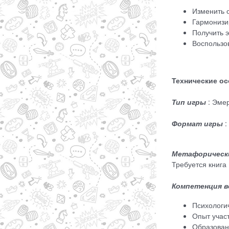
Изменить 
Гармонизи
Получить 
Воспользо
Технические ос
Тип игры
: Эме
Формат игры
:
Метафорическ
Требуется книга 
Компетенция в
Психологич
Опыт участ
Образован