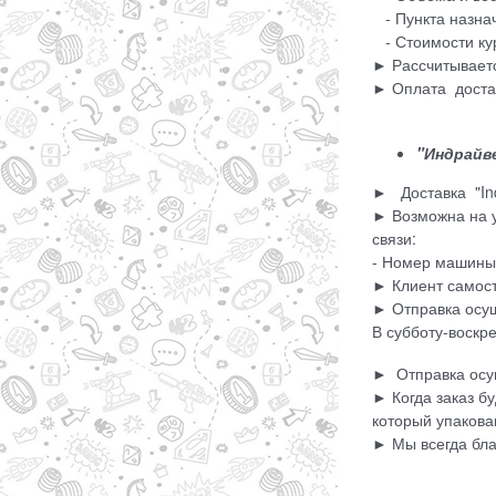
- Пункта назна
- Стоимости кур
► Рассчитываетс
► Оплата достав
"Индрайве
► Доставка "Ind
► Возможна на у
связи:
- Номер машины
► Клиент самост
► Отправка осущ
В субботу-воскр
► Отправка осу
► Когда заказ б
который упакова
► Мы всегда бла