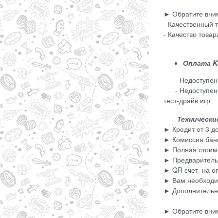
► Обратите вни
- Качественный 
- Качество това
Оплата Ka
- Недоступен пр
- Недоступен дл
тест-драйв игр
Технические 
► Кредит от 3 д
► Комиссия банк
► Полная стоимо
► Предварительн
► QR счет на оп
► Вам необходим
► Дополнительно
► Обратите вни