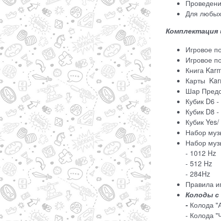
Проведение
Для любых 
Комплектация 
Игровое п
Игровое п
Книга Karm
Карты Karm
Шар Предс
Кубик D6 -
Кубик D8 -
Кубик Yes/
Набор муз
Набор муз
- 1012 Hz
- 512 Hz
- 284Hz
Правила иг
Колоды с 
-
Колода "А
- Колода "