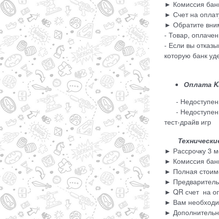
► Комиссия банк
► Счет на оплат
► Обратите вни
- Товар, оплаче
- Если вы отказ
которую банк уд
Оплата Ka
- Недоступен пр
- Недоступен дл
тест-драйв игр
Технические 
► Рассрочку 3 м
► Комиссия банк
► Полная стоимо
► Предварительн
► QR счет на оп
► Вам необходим
► Дополнительно