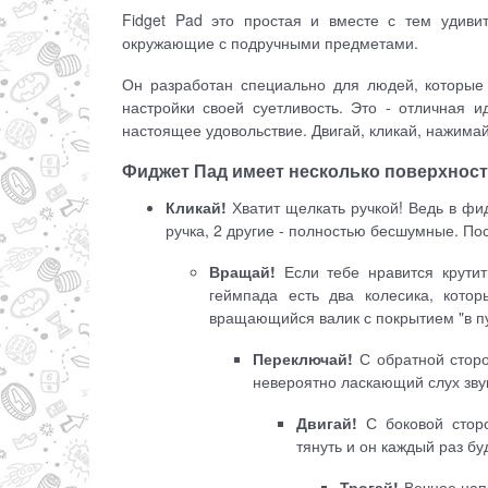
Fidget Pad это простая и вместе с тем удиви
окружающие с подручными предметами.
Он разработан специально для людей, которые 
настройки своей суетливость. Это - отличная 
настоящее удовольствие. Двигай, кликай, нажимай
Фиджет Пад имеет несколько поверхност
Кликай!
Хватит щелкать ручкой! Ведь в фи
ручка, 2 другие - полностью бесшумные. Пос
Вращай!
Если тебе нравится крутит
геймпада есть два колесика, кото
вращающийся валик с покрытием "в п
Переключай!
С обратной сторо
невероятно ласкающий слух зву
Двигай!
С боковой сторо
тянуть и он каждый раз б
Трогай!
Вечное нап