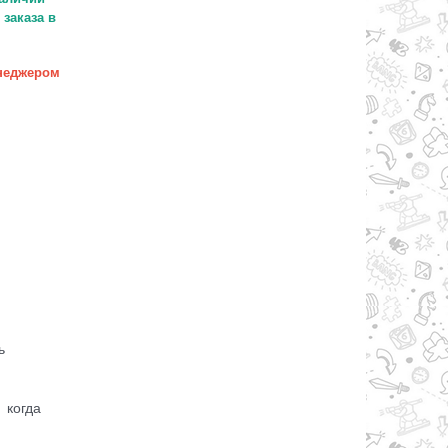
заказа в
неджером
ь
 когда