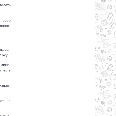
делать
способ
инесет
иковая
ерху.
 мини-
ы есть
издает
тоянно
рытие,