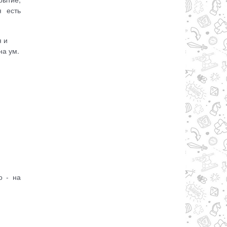
я есть
я и
на ум.
о - на