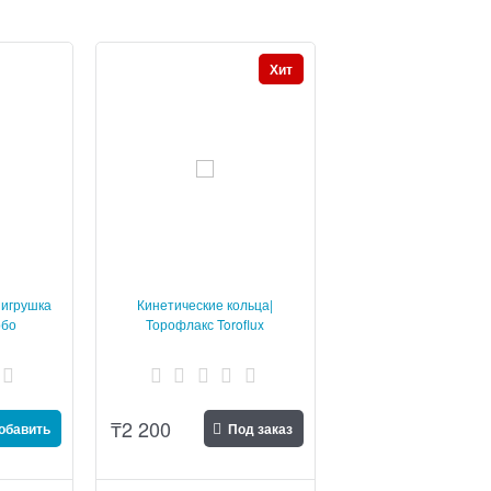
Хит
 игрушка
Кинетические кольца|
рбо
Торофлакс Toroflux
₸
2 200
обавить
Под заказ