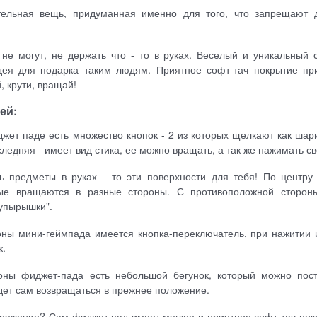
тельная вещь, придуманная именно для того, что запрещают 
не могут, не держать что - то в руках. Веселый и уникальный 
идея для подарка таким людям. Приятное софт-тач покрытие пр
, крути, вращай!
ей:
джет паде есть множество кнопок - 2 из которых щелкают как шар
ледняя - имеет вид стика, ее можно вращать, а так же нажимать св
ь предметы в руках - то эти поверхности для тебя! По центру
рые вращаются в разные стороны. С противоположной сторон
упырышки".
ны мини-геймпада имеется кнопка-переключатель, при нажитии 
к.
ны фиджет-пада есть небольшой бегунок, который можно пос
удет сам возвращаться в прежнее положение.
ряжение? Сам фиджет пад имеет мягкое и приятное софт-тач пок