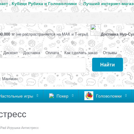
аст , Кубики Рубика и Головоломки - Лучший интернет-магаз
0.000 тг
(не распространяется на МАК и Т-игры)
Доставка Нур-Су
Дисконт
Доставка
Оплата
Как сделать заказ
Отзывы
Найти
: Манчкин
Настольные игры
Покер
Головоломки
стресс
t Pad Игрушка-Антистресс