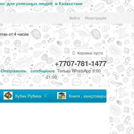
ин для успе
шных людей в Казахстане
Войти
Регистрация
лтан от 4 часов
Корзина:
пусто
+7707-781-1477
Отправить
сообщение
Только
WhatsApp 9:00
-21:00
Кубик Рубика
Книги , канцтовары