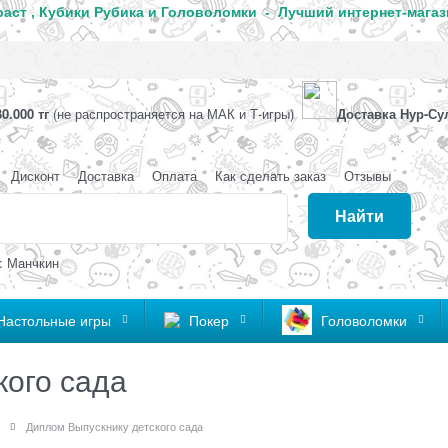
аст , Кубики Рубика и Головоломки - Лучший интернет-магаз
0.000 тг
(не распространяется на МАК и Т-игры)
Доставка Нур-Су
Дисконт
Доставка
Оплата
Как сделать заказ
Отзывы
Найти
: Манчкин
Настольные игры
Покер
Головоломки
кого сада
Диплом Выпускнику детского сада