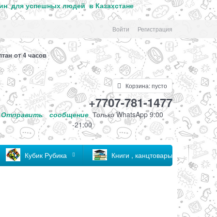
ин для успе
шных людей в Казахстане
Войти
Регистрация
лтан от 4 часов
Корзина:
пусто
+7707-781-1477
Отправить
сообщение
Только
WhatsApp 9:00
-21:00
Кубик Рубика
Книги , канцтовары