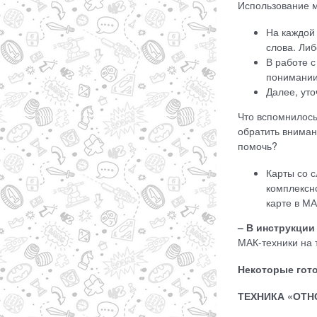
Использование м
На каждой
слова. Либ
В работе с
понимании,
Далее, уто
Что вспомнилось
обратить вниман
помочь?
Карты со с
комплексно
карте в МА
– В инструкции
МАК-техники на 
Некоторые гото
ТЕХНИКА «ОТН