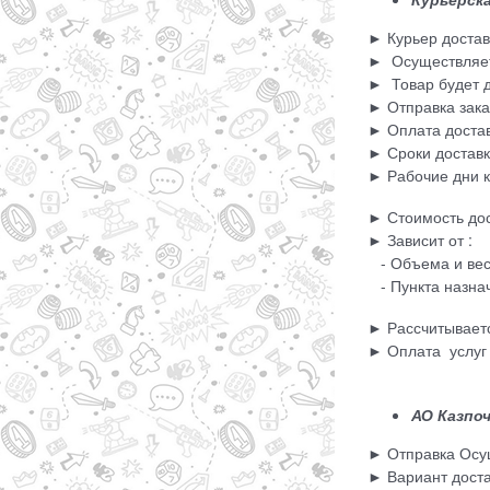
► Курьер достави
► Осуществляетс
► Товар будет д
► Отправка зака
► Оплата доста
► Сроки доставки
► Рабочие дни 
► Стоимость дос
► Зависит от :
- Объема и вес
- Пункта назна
► Рассчитываетс
► Оплата услуг 
АО Казпо
► Отправка Осущ
► Вариант доста