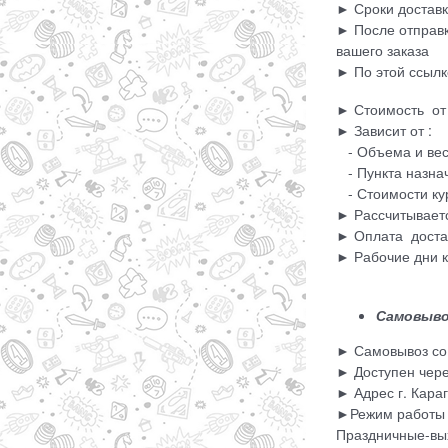
► Сроки доставк
► После отправк
вашего заказа
► По этой ссылк
► Стоимость от 
► Зависит от :
- Объема и вес
- Пункта назна
- Стоимости кур
► Рассчитываетс
► Оплата достав
► Рабочие дни 
Самовывоз
► Самовывоз со
► Доступен чере
► Адрес г. Кара
►Режим работы :
Праздничные-вых