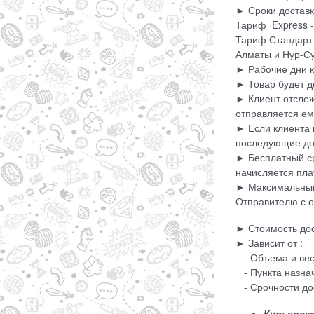
► Сроки доставк
Тариф Express -
Тариф Стандарт 
Алматы и Нур-Су
► Рабочие дни 
► Товар будет д
► Клиент отслеж
отправляется ем
► Если клиента 
последующие до
► Бесплатный ср
начисляется пла
► Максимальный 
Отправителю с о
► Стоимость дост
► Зависит от :
- Объема и вес
- Пункта назна
- Срочности до
Курьерска