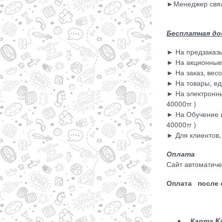
►Менеджер свяже
Бесплатная до
► На предзаказ
► На акционные
► На заказ, весо
► На товары, ед
► На электронны
40000тг )
► На Обучение и
40000тг )
► Для клиентов,
Оплата
Сайт автоматиче
Оплата после с
Карта K