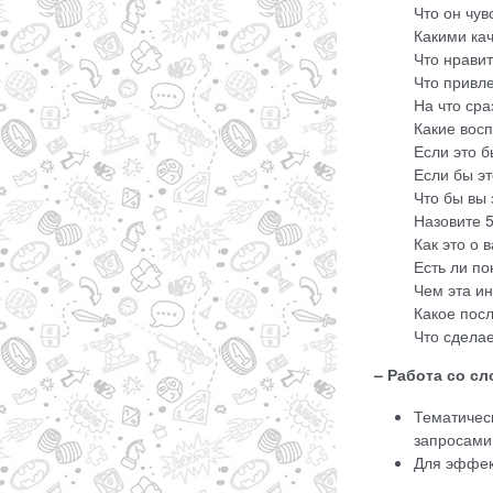
Что он чув
Какими ка
Что нравит
Что привл
На что ср
Какие вос
Если это 
Если бы эт
Что бы вы
Назовите 
Как это о 
Есть ли по
Чем эта и
Какое посл
Что сдела
– Работа со сл
Тематичес
запросами
Для эффек