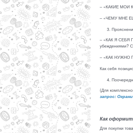
– «КАКИЕ МОИ К
– «ЧЕМУ МНЕ ЕЩ
Прояснение
– «КАК Я СЕБЯ П
убеждениями? Ск
– «КАК НУЖНО П
Как себя позици
Поочередно
(Для комплексно
запрос: Огран
Как оформит
Для покупки тов