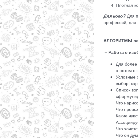
Плотная к
Для кого?
Для 
профессий, для
АЛГОРИТМЫ ра
– Работа с из
Для более 
а потом с
Условные о
выбор; кар
Список воп
сформулир
Что нарис
Что проис
Какие чувс
Ассоциируе
Что хочетс
Что он ду