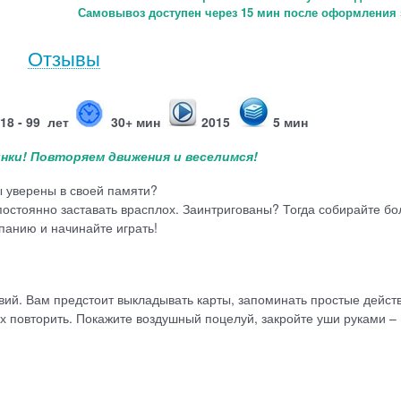
Самовывоз доступен через 15 мин после оформления 
Отзывы
8 - 99 лет
30+ мин
2015
5 мин
инки!
Повторяем движения и веселимся!
ы уверены в своей памяти?
т постоянно заставать врасплох. Заинтригованы? Тогда собирайте б
панию и начинайте играть!
ствий. Вам предстоит выкладывать карты, запоминать простые дейст
х повторить. Покажите воздушный поцелуй, закройте уши руками –