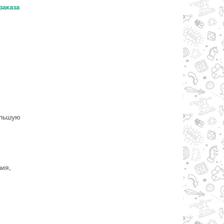
заказа
ольшую
вия,