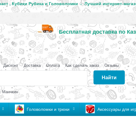
аст , Кубики Рубика и Головоломки - Лучший интернет-магаз
Бесплатная доставка по Каз
аганда
Дисконт
Доставка
Оплата
Как сделать заказ
Отзывы
Найти
: Манчкин
Головоломки и трюки
Аксессуары для иг