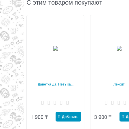
С этим товаром покупают
Данетка Да! Нет? ка...
Лексит
1 900
₸
3 900
₸
Добавить
Д