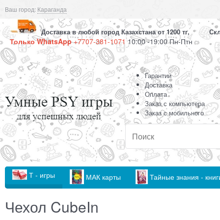
Ваш город:
Караганда
Доставка в любой город Казахстана от 1200 тг, Скла
Только WhatsApp
+7707-381-1071
10:00 -19:00 Пн-Птн
Гарантии
Доставка
Оплата
Заказ с компьютера
Заказ с мобильного
Т - игры
МАК карты
Тайные знания - книг
Чехол CubeIn