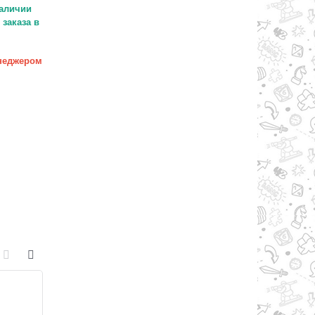
аличии
заказа в
неджером