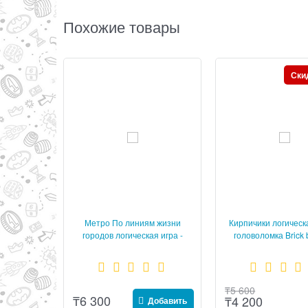
Похожие товары
Ски
Метро По линиям жизни
Кирпичики логическа
городов логическая игра -
головоломка Brick b
головоломка BONDIBON
SmartGames
₸
5 600
₸
6 300
₸
4 200
Добавить