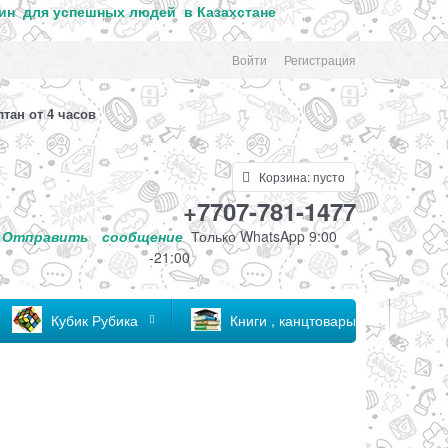
ин для успе
шных людей в Казахстане
Войти
Регистрация
лтан от 4 часов
Корзина:
пусто
+7707-781-1477
Отправить
сообщение
Только
WhatsApp 9:00
-21:00
Кубик Рубика
Книги , канцтовары