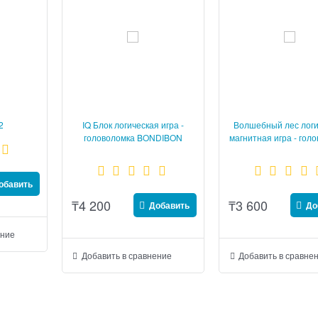
2
IQ Блок логическая игра -
Волшебный лес логи
головоломка BONDIBON
магнитная игра - гол
SmartGames
BONDIBON Smart
обавить
₸
4 200
₸
3 600
Добавить
До
ение
Добавить в сравнение
Добавить в сравне