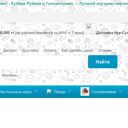
аст , Кубики Рубика и Головоломки - Лучший интернет-магаз
0.000 тг
(не распространяется на МАК и Т-игры)
Доставка Нур-Су
Дисконт
Доставка
Оплата
Как сделать заказ
Отзывы
Найти
: Манчкин
Настольные игры
Покер
Головоломки