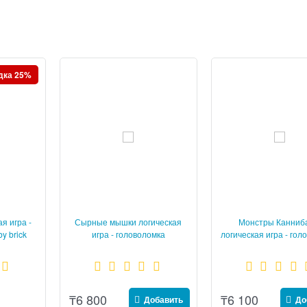
дка 25%
я игра -
Сырные мышки логическая
Монстры Канниб
y brick
игра - головоломка
логическая игра - гол
BONDIBON Smart
₸
6 800
₸
6 100
Добавить
До