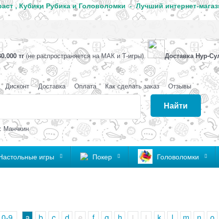
аст , Кубики Рубика и Головоломки - Лучший интернет-магаз
0.000 тг
(не распространяется на МАК и Т-игры)
Доставка Нур-Су
Дисконт
Доставка
Оплата
Как сделать заказ
Отзывы
Найти
: Манчкин
Настольные игры
Покер
Головоломки
0-9
a
b
c
d
e
f
g
h
i
j
k
l
m
n
o