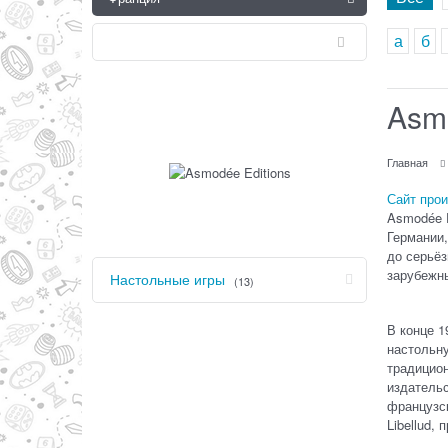
а
б
Asmo
Главная
Сайт про
Asmodée 
Германии,
до серьёз
зарубежны
Настольные игры
(13)
В конце 1
настольну
традицион
издательс
французск
Libellud,