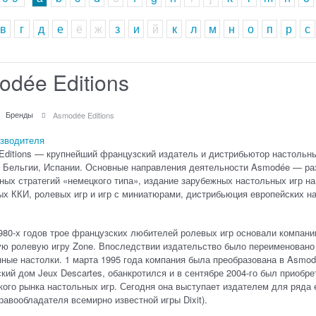
в
г
д
е
ё
ж
з
и
й
к
л
м
н
о
п
р
с
dée Editions
Бренды
Asmodée Editions
изводителя
Editions — крупнейший французский издатель и дистрибьютор настольн
 Бельгии, Испании. Основные направления деятельности Asmodée — разр
ных стратегий «немецкого типа», издание зарубежных настольных игр н
х ККИ, ролевых игр и игр с миниатюрами, дистрибьюция европейских н
980-х годов трое французских любителей ролевых игр основали компани
ю ролевую игру Zone. Впоследствии издательство было переименовано в
ные настолки. 1 марта 1995 года компания была преобразована в Asmodée
кий дом Jeux Descartes, обанкротился и в сентябре 2004-го был приоб
ого рынка настольных игр. Сегодня она выступает издателем для ряда
 правообладателя всемирно известной игры Dixit).