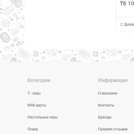
₸
8 1
Добав
Категории
Информация
Т - игры
О магазине
МАК карты
Контакты
Настольные игры
Бренды
Покер
Галерея отзывов