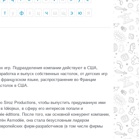
т
у
ф
х
ц
ч
ш
щ
э
ю
я
ых игр. Подразделения компании действуют в США,
аботка и выпуск собственных настолок, от детских игр
а французском языке, распространение во Франции
астолок в США.
ю Siroz Productions, чтобы выпустить придуманную ими
 Idéojeux, в сферу его интересов попали и
 éditions. После того, как основной конкурент компании,
ретён Asmodée, она стала безусловным лидером
 европейских фирм-разработчиков (в том числе фирмы