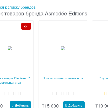
ся к списку брендов
к товаров бренда Asmodée Editions
Хит
 семёрка Die fiesen 7
Пока я сплю настольная игра
7 чуд
астольная игра
00
₸
15 600
₸
19 9
Добавить
Добавить