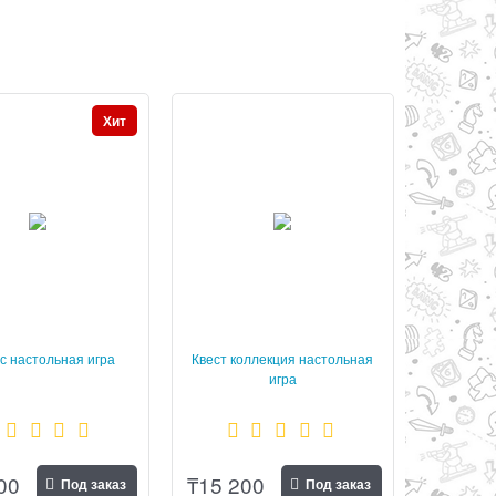
Хит
ес настольная игра
Квест коллекция настольная
игра
00
₸
15 200
Под заказ
Под заказ