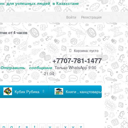
ин для успе
шных людей в Казахстане
Войти
Регистрация
лтан от 4 часов
Корзина:
пусто
+7707-781-1477
Отправить
сообщение
Только
WhatsApp 9:00
-21:00
Кубик Рубика
Книги , канцтовары
p
q
r
s
t
u
v
w
x
y
z