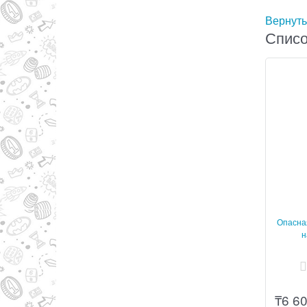
Вернуть
Списо
Опасная
н
₸
6 6