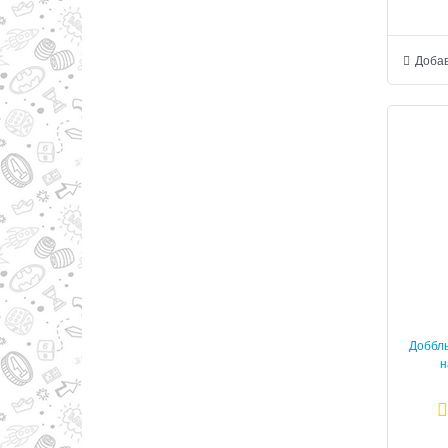
Добав
Доббль
н