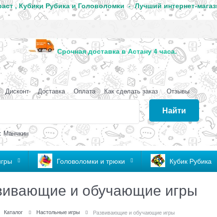
аст , Кубики Рубика и Головоломки - Лучший интернет-магаз
анда
Срочная доставка в Астану 4 часа
Дисконт
Доставка
Оплата
Как сделать заказ
Отзывы
Найти
: Манчкин
игры
Головоломки и трюки
Кубик Рубика
вивающие и обучающие игры
Каталог
Настольные игры
Развивающие и обучающие игры