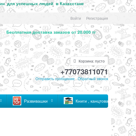
ин для успе
шных людей в Казахстане
Войти
Регистрация
. Бесплатная доставка заказов от 20.000 тг
Корзина:
пусто
+77073811071
Отправить сообщение
Обратный звонок
Развивашки
Книги , канцтовары