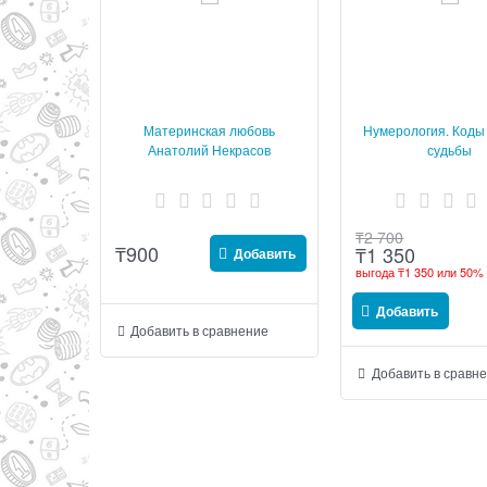
Материнская любовь
Нумерология. Коды
Анатолий Некрасов
судьбы
₸
2 700
₸
900
₸
1 350
Добавить
выгода
₸1 350
или
50%
Добавить
Добавить в сравнение
Добавить в сравн