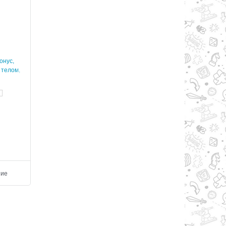
онус,
Большая книга имен
Хождение за три вре
 телом,
Практика изменения 
 за 4
прошлого и будущ
₸
3 400
₸
900
₸
1 700
₸
450
выгода
₸1 700
или
50%
выгода
₸450
или
50%
Добавить
Добавить
ние
Добавить в сравнение
Добавить в сравнен