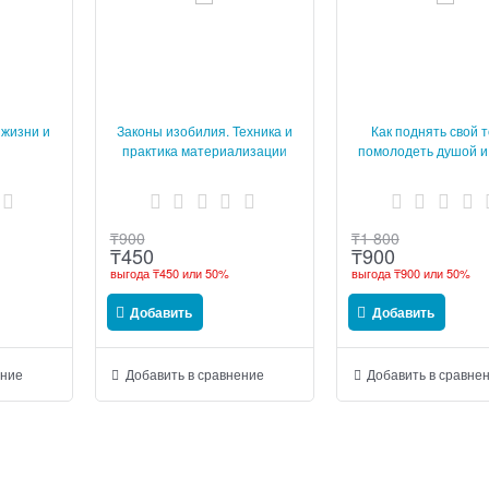
 жизни и
Законы изобилия. Техника и
Как поднять свой т
практика материализации
помолодеть душой и
желаний
улучшить здоровье
недели
₸
900
₸
1 800
₸
450
₸
900
выгода
₸450
или
50%
выгода
₸900
или
50%
Добавить
Добавить
ение
Добавить в сравнение
Добавить в сравне