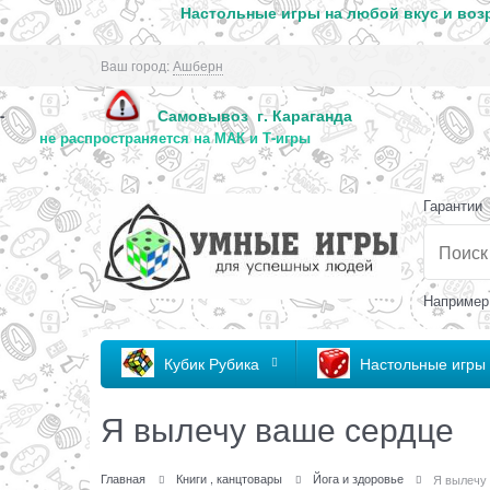
Настольные игры на любой вкус и возр
Ваш город:
Ашберн
Самовывоз г. Караг
-
не распространяется на МАК и Т-игры
Гарантии
Например
Кубик Рубика
Настольные игры
Я вылечу ваше сердце
Главная
Книги , канцтовары
Йога и здоровье
Я вылечу