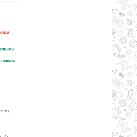
каза
аличии
 заказа
еток,
. Их