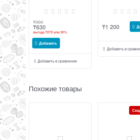
крупнейшего мирового
рекламного агентства BBDO
₸
900
₸
1 200
₸
630
Д
выгода
₸270
или
30%
Добавить
Добавить в сравн
Добавить в сравнение
Похожие товары
Ски