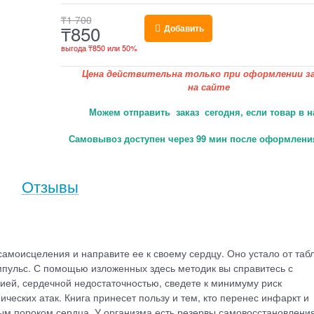
₸
1 700
₸
850
Добавить
выгода
₸850
или
50%
Цена действительна только при оформлении за
на сайте
Можем отправить заказ сегодня, если товар в н
Самовывоз доступен через 99 мин после оформления
Отзывы
амоисцеления и направите ее к своему сердцу. Оно устало от табл
 импульс. С помощью изложенных здесь методик вы справитесь с
дией, сердечной недостаточностью, сведете к минимуму риск
ческих атак. Книга принесет пользу и тем, кто перенес инфаркт и
м пороком сердца. У организма есть резервы самовосстановления