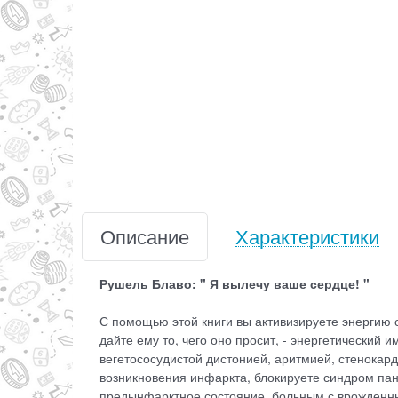
Описание
Характеристики
Рушель Блаво: " Я вылечу ваше сердце! "
С помощью этой книги вы активизируете энергию с
дайте ему то, чего оно просит, - энергетический
вегетососудистой дистонией, аритмией, стенокар
возникновения инфаркта, блокируете синдром пани
предынфарктное состояние, больным с врожденны