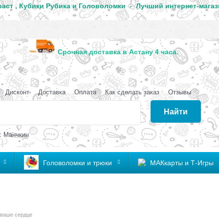
аст , Кубики Рубика и Головоломки - Лучший интернет-магаз
анда
Срочная доставка в Астану 4 часа
Дисконт
Доставка
Оплата
Как сделать заказ
Отзывы
Найти
: Манчкин
Головоломки и трюки
МАКкарты и Т-Игры
 ваше сердце