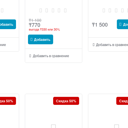
розничном магазине
₸
1 100
₸
1 500
₸
770
обавить
До
выгода
₸330
или
30%
Добавить
ение
Добавить в сравне
Добавить в сравнение
дка 50%
Скидка 50%
Скид