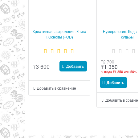
Креативная астрология. Книга
Нумерология. Коды
I. Основы (+CD)
судьбы
₸
2 700
₸
3 600
₸
1 350
Добавить
выгода
₸1 350
или
50%
Добавить
Добавить в сравнение
Добавить в сравн