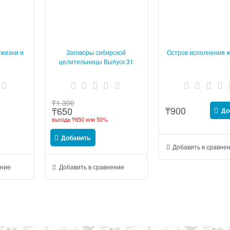
 жизни и
Заговоры сибирской
Остров исполнения 
целительницы Выпуск 31
₸
1 300
₸
900
₸
650
До
выгода
₸650
или
50%
Добавить
Добавить в сравне
ение
Добавить в сравнение