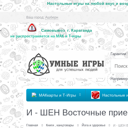
Настольные игры на любой вкус и возр
Ваш город:
Ашберн
Самовывоз г. Караг
-
не распространяется на МАК и Т-игры
Гарантии
Например
МАКкарты и Т-Игры
Настольные 
И - ШЕН Восточные при
Главная
Книги , канцтовары
Йога и здоровье
И - ШЕН 