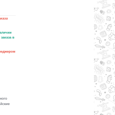
каза
аличии
заказа в
неджером
кого
ийские