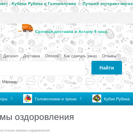
аст , Кубики Рубика и Головоломки - Лучший интернет-магаз
анда
Срочная доставка в Астану 4 часа
Дисконт
Доставка
Оплата
Как сделать заказ
Отзывы
Найти
: Манчкин
игры
Головоломки и трюки
Кубик Рубика
емы оздоровления
Восточные приемы оздоровления