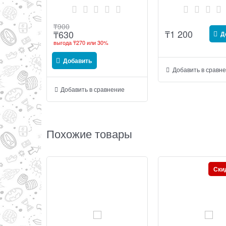
рекламного агентства BBDO
₸
900
₸
1 200
₸
630
Д
выгода
₸270
или
30%
Добавить
Добавить в сравн
Добавить в сравнение
Похожие товары
Ски