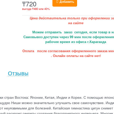
₸
720
Добавить
выгода
₸480
или
40%
Цена действительна только при оформлении за
на сайте
Можем отправить заказ сегодня, если товар в н
Самовывоз доступен через 99 мин после оформления 
рабочее время из офиса г.Караганда
Оплата после согласования оформленного заказа ме
. Онлайн оплаты на сайте нет!
Отзывы
и стран Востока: Японии, Китая, Индии и Кореи. С помощью японс
цудзо Ниши можно значительно улучшить свое самочувствие. Инд
ают неуязвимыми для болезней. Китайская гимнастика цигун снимет
шуй раскроет секреты создания благоприятного интерьера. Многие