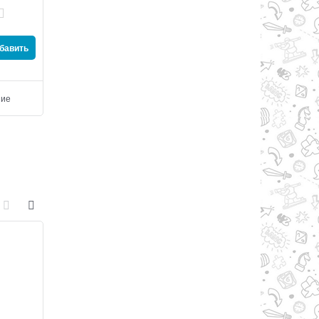
₸
1 300
₸
1 000
₸
520
₸
500
бавить
выгода
₸780
или
60%
выгода
₸500
или
50%
Добавить
Добавить
ние
Добавить в сравнение
Добавить в сравнен
Скидка 50%