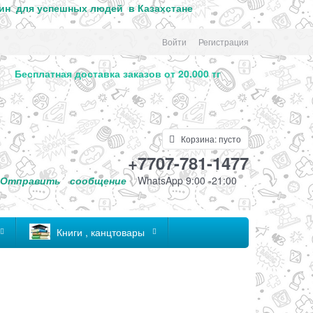
ин для успе
шных людей в Казахстане
Войти
Регистрация
. Бесплатная доставка заказов от 20.000 тг
Корзина:
пусто
+7707-781-1477
Отправить
сообщение
WhatsApp 9:00 -21:00
Книги , канцтовары