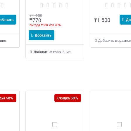
₸
1 100
₸
1 500
₸
770
обавить
До
выгода
₸330
или
30%
Добавить
ение
Добавить в сравне
Добавить в сравнение
дка 50%
Скидка 50%