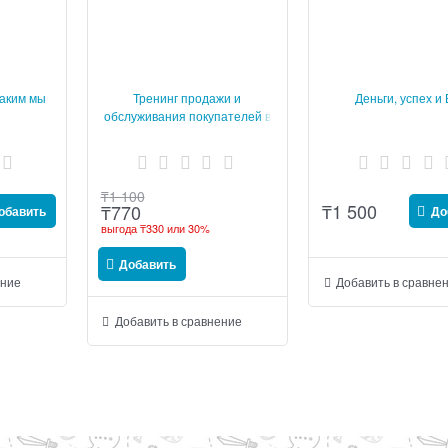
каким мы
Тренинг продажи и
Деньги, успех и
обслуживания покупателей в
розничном магазине
₸
1 100
₸
1 500
₸
770
обавить
До
выгода
₸330
или
30%
Добавить
ение
Добавить в сравне
Добавить в сравнение