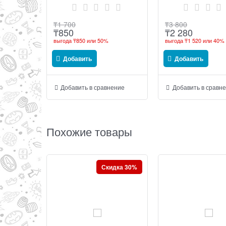
₸
1 700
₸
3 800
₸
850
₸
2 280
выгода
₸850
или
50%
выгода
₸1 520
или
40%
Добавить
Добавить
Добавить в сравнение
Добавить в сравн
Похожие товары
Скидка 30%