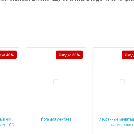
дка 40%
Скидка 30%
Скид
айский
Йога для лентяев
Избранные медитац
саж + CD
начинающих