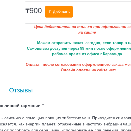
₸
900
Добавить
Цена действительна только при оформлении за
на сайте
Можем отправить заказ сегодня, если товар в н
Самовывоз доступен через 99 мин после оформления 
рабочее время из офиса г.Караганда
Оплата после согласования оформленного заказа ме
. Онлайн оплаты на сайте нет!
Отзывы
ля личной гармонии "
и - лечению с помощью поющих тибетских чаш. Приводится символ
сняется, как энергии планет, отраженные в частотах вибрации чаш
ют подобрать для себя чашу, использовать ее для лечения, пров