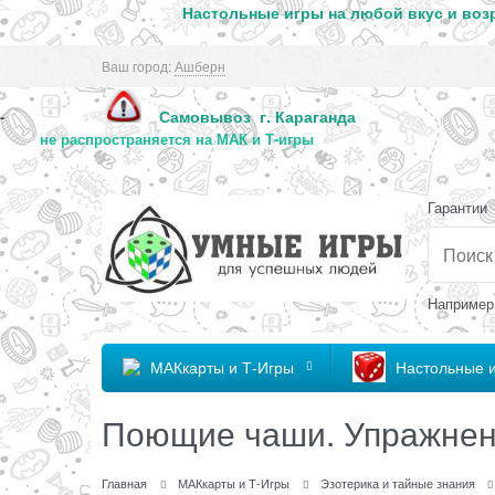
Настольные игры на любой вкус и возр
Ваш город:
Ашберн
Самовывоз г. Караг
-
не распространяется на МАК и Т-игры
Гарантии
Например
МАКкарты и Т-Игры
Настольные 
Поющие чаши. Упражнен
Главная
МАКкарты и Т-Игры
Эзотерика и тайные знания