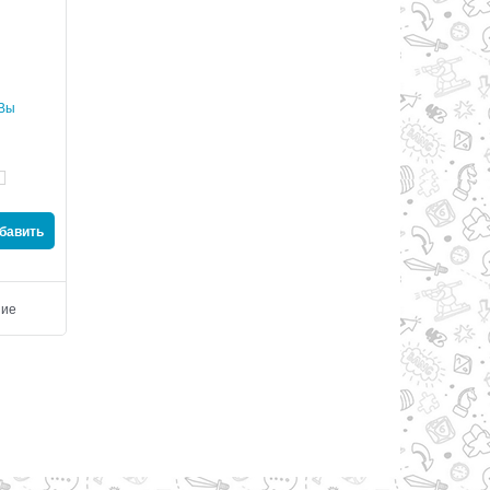
 Вы
Интернет-магазин от А до Я
Начальный курс испа
языка
₸
1 300
₸
1 000
₸
520
₸
500
бавить
выгода
₸780
или
60%
выгода
₸500
или
50%
Добавить
Добавить
ние
Добавить в сравнение
Добавить в сравнен