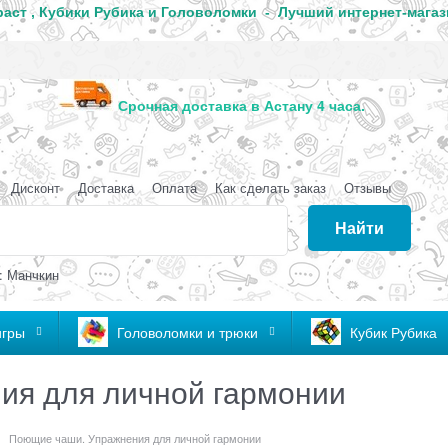
аст , Кубики Рубика и Головоломки - Лучший интернет-магаз
анда
Срочная доставка в Астану 4 часа
Дисконт
Доставка
Оплата
Как сделать заказ
Отзывы
Найти
: Манчкин
игры
Головоломки и трюки
Кубик Рубика
ия для личной гармонии
Поющие чаши. Упражнения для личной гармонии