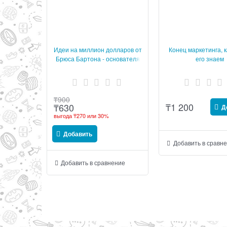
Идеи на миллион долларов от
Конец маркетинга, 
Брюса Бартона - основателя
его знаем
крупнейшего мирового
рекламного агентства BBDO
₸
900
₸
1 200
₸
630
Д
выгода
₸270
или
30%
Добавить
Добавить в сравн
Добавить в сравнение