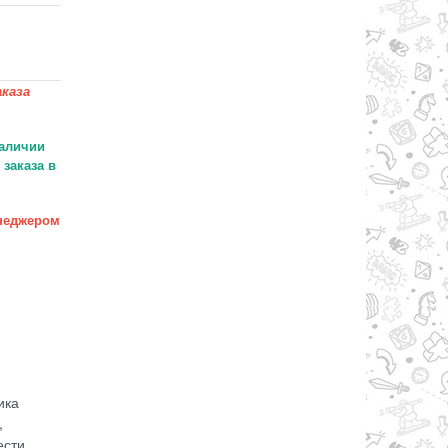
каза
аличии
заказа в
неджером
ика
,
ести