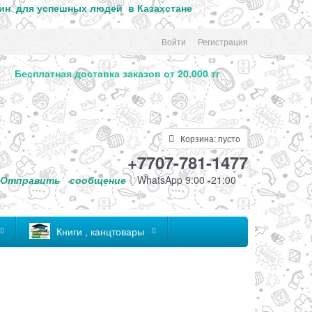
ин для успе
шных людей в Казахстане
Войти
Регистрация
. Бесплатная доставка заказов от 20.000 тг
Корзина:
пусто
+7707-781-1477
Отправить
сообщение
WhatsApp 9:00 -21:00
Книги , канцтовары