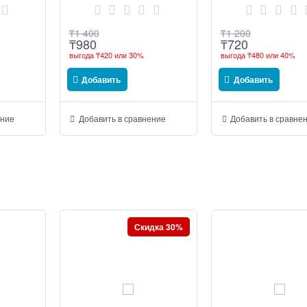
₸
1 400
₸
1 200
₸
980
₸
720
выгода
₸420
или
30%
выгода
₸480
или
40%
Добавить
Добавить
ение
Добавить в сравнение
Добавить в сравне
Скидка 30%