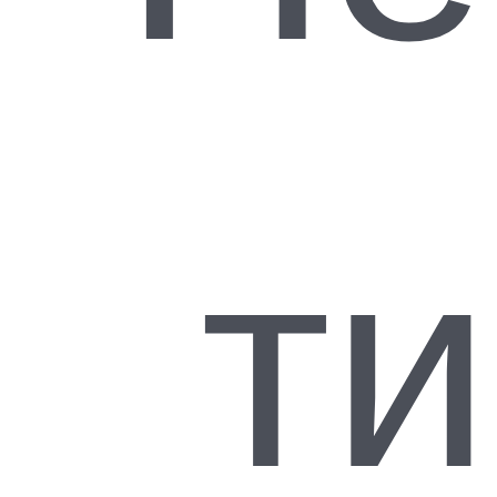
МАКкарты и Т-Игры
Настольные игры
Пазлы Подводный мир Пазлы 1
Главная
Каталог
Головоломки и трюки
Пазлы
Подводный мир Пазл
ти
Скидка 20%
Производите
Артикул:
31
Увеличить
Вес, гр:
410
Размер собр
Количество 
Нет в нал
₸
2 700