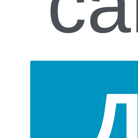
Д
IQ Блок логическая игра
Волшебный лес
IQ Twist 
- головоломка
логическая магнитная
- го
BONDIBON SmartGames
игра - головоломка
BONDIBO
BONDIBON SmartGames
₸
4 200
₸
3 600
₸
4 200
Добавить
Добавить
Добав