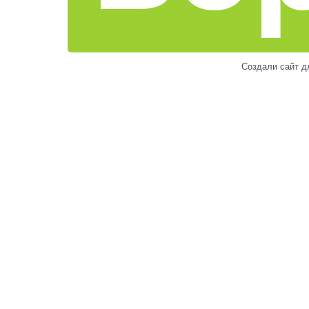
Создали сайт д