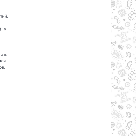
тий,
, а
тать
шли
ов,