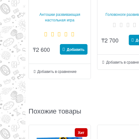
Антошки развивающая
Головоноги разви
настольная игра
настольная и
₸
2 700
Д
₸
2 600
Добавить
Добавить в сравн
Добавить в сравнение
Похожие товары
Хит