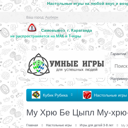
Настольные игры на любой вкус и возр
Ваш город:
Ашберн
Самовывоз г. Караг
-
не распространяется на МАК и Т-игры
Гарантии
Например
Кубик Рубика
Настольные игры
Му Хрю Бе Цыпл Му-хрю
Главная
Настольные игры
Игры для детей 3-8 лет
Му 