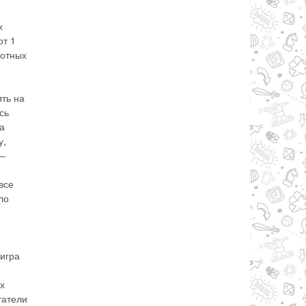
х
от 1
вотных
ить на
сь
а
у,
 –
все
ло
 игра
х
татели