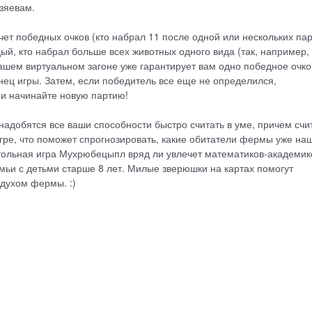
озяевам.
т победных очков (кто набрал 11 после одной или нескольких пар
ый, кто набрал больше всех животных одного вида (так, например,
 вашем виртуальном загоне уже гарантирует вам одно победное очко)
конец игры. Затем, если победитель все еще не определился,
и начинайте новую партию!
надобятся все ваши способности быстро считать в уме, причем счи
 игре, что поможет спрогнозировать, какие обитатели фермы уже на
астольная игра Мухрюбецыпл вряд ли увлечет математиков-академик
мьи с детьми старше 8 лет. Милые зверюшки на картах помогут
духом фермы. :)