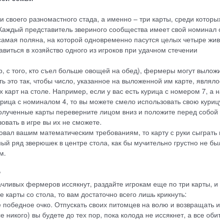
своего разномастного стада, а именно – три карты, среди которы
. Каждый представитель звериного сообщества имеет свой номинал 
 самая поляна, на которой одновременно пасутся целых четыре жи
равиться в хозяйство одного из игроков при удачном стечении
, с того, кто съел больше овощей на обед), фермеры могут вылож
ь это так, чтобы число, указанное на выложенной им карте, являло
карт на столе. Например, если у вас есть курица с номером 7, а н
рица с номиналом 4, то вы можете смело использовать свою куриц
Полученные карты переверните лицом вниз и положите перед собой
зовать в игре вы их не сможете.
овал вашим математическим требованиям, то карту с руки сыграть 
ый ряд зверюшек в центре стола, как бы мучительно грустно не бы
ем.
?
чливых фермеров иссякнут, раздайте игрокам еще по три карты, и
 карты со стола, то вам достаточно всего лишь крикнуть:
победное очко. Отпускать своих питомцев на волю и возвращать и
 никого) вы будете до тех пор, пока колода не иссякнет, а все оби