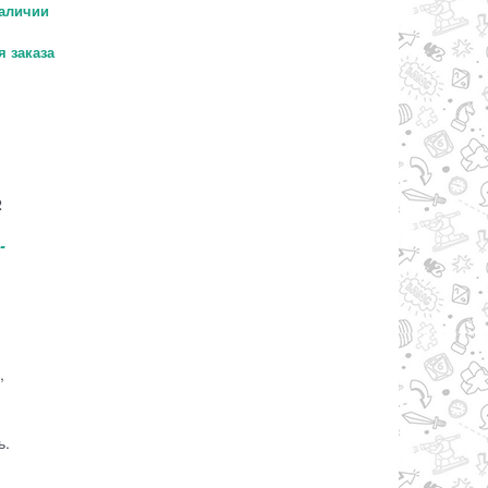
аличии
 заказа
2
-
,
ь.