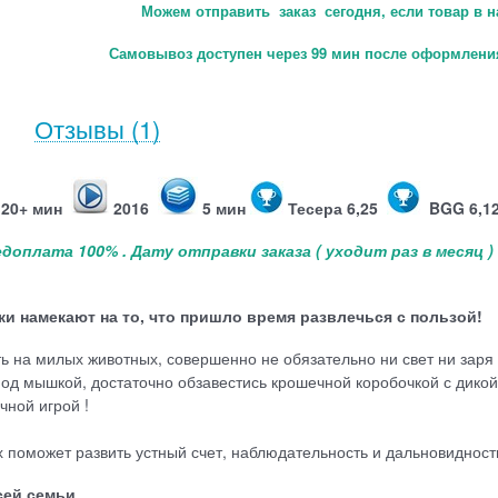
Можем отправить заказ сегодня, если товар в н
Самовывоз доступен через 99 мин после оформления
Отзывы
(1)
20+ мин
2016
5 мин
Тесера 6,25
BGG 6,1
редоплата 100% . Дату отправки заказа
( уходит раз в месяц ) 
уки намекают на то, что пришло время развлечься с пользой!
ть на милых животных, совершенно не обязательно ни свет ни заря
од мышкой, достаточно обзавестись крошечной коробочкой с дикой
чной игрой !
х поможет развить устный счет, наблюдательность и дальновидност
сей семьи