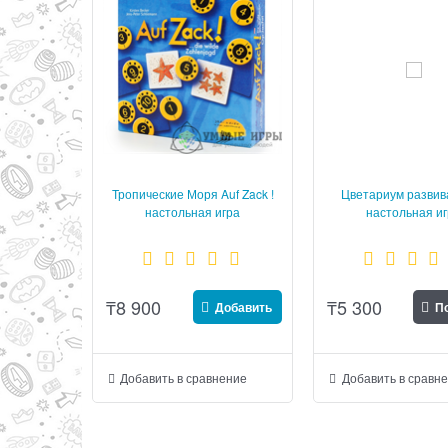
Тропические Моря Auf Zack !
Цветариум разви
настольная игра
настольная и
₸
8 900
₸
5 300
Добавить
По
Добавить в сравнение
Добавить в сравн