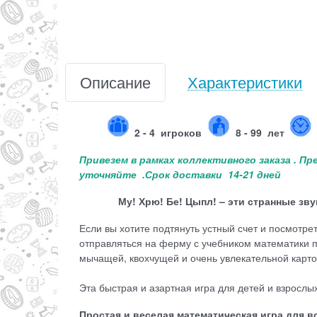
Описание
Характеристики
2 - 4
игроков
8 - 99 лет
Привезем в рамках коллективного заказа . П
уточняйте .
Срок доставки 14-21 дней
Му! Хрю! Бе! Цыпл! – эти странные зв
Если вы хотите подтянуть устный счет и посмотре
отправляться на ферму с учебником математики п
мычащей, квохчущей и очень увлекательной карто
Эта быстрая и азартная игра для детей и взрослы
Простая и веселая математическая игра для в