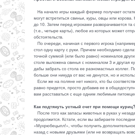
На начало игры каждый фермер получает остатки 
могут встретиться свиньи, куры, овцы или корова
до 10. Затем перед игроками разворачивается та
(т.е., четыре карты), любое из которых может отп
обстоятельств.
По очереди, начиная с первого игрока (например
стол одну карту с руки. Причем необходимо сделат
точной суммой (или было равно) номиналов других 
столе выложена свинья с номиналом 3 и другая ку
дабы забрать со стола ее разномастных коллег. 
больше они никуда от вас не денутся, но и исполь
Если же на поляне нет никого, кто бы соответств
равно придется, просто добавив ее в общедоступн
вам расставаться с еще одним любимым питомц
Как подтянуть устный счет при помощи куриц
После того как запасы животных в руках у незада
продолжится. Кстати, если вы забираете последние
«Мухрюбецыпл!», чтобы получить дополнительное 
назад с новыми друзьями (или не возвращать вовсе