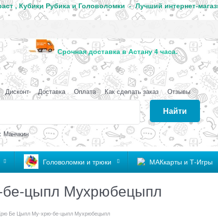
аст , Кубики Рубика и Головоломки - Лучший интернет-магаз
анда
Срочная доставка в Астану 4 часа
Дисконт
Доставка
Оплата
Как сделать заказ
Отзывы
Найти
: Манчкин
Головоломки и трюки
МАКкарты и Т-Игры
-бе-цыпл Мухрюбецыпл
Хрю Бе Цыпл Му-хрю-бе-цыпл Мухрюбецыпл