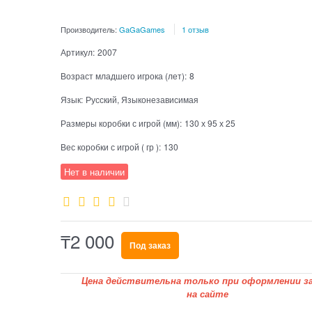
Производитель:
GaGaGames
1 отзыв
Артикул:
2007
Возраст младшего игрока (лет):
8
Язык:
Русский, Языконезависимая
Размеры коробки с игрой (мм):
130 х 95 х 25
Вес коробки с игрой ( гр ):
130
Нет в наличии
₸
2 000
Под заказ
Цена действительна только при оформлении за
на сайте