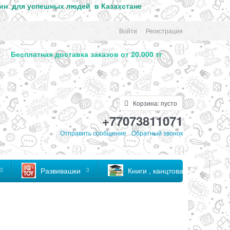
ин для успе
шных людей в Казахстане
Войти
Регистрация
. Бесплатная доставка заказов от 20.000 тг
Корзина:
пусто
+77073811071
Отправить сообщение
Обратный звонок
Развивашки
Книги , канцтовары