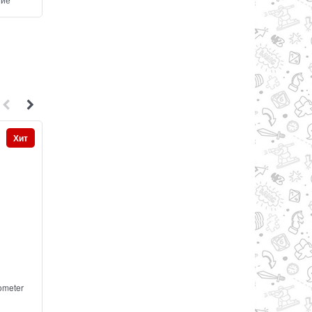
Хит
Хит
ometer
Лексит
Эрудит гламурн