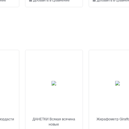
мордасти
ДАНЕТКИ Всякая всячина
Жирафометр Giraff
новые