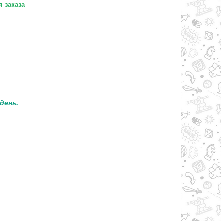
 заказа
 день.