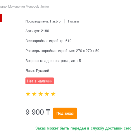
рвая Монополия Monopoly Junior
Производитель:
Hasbro
1 отзыв
Артикул:
2180
Вес коробки с игрой, гр:
610
Размеры коробки с игрой, мм:
270 х 270 х 50
Возраст младшего игрока , лет:
5
Язык:
Русский
Нет в наличии
9 900
₸
Под заказ
Заказ может быть передан в службу доставки сег