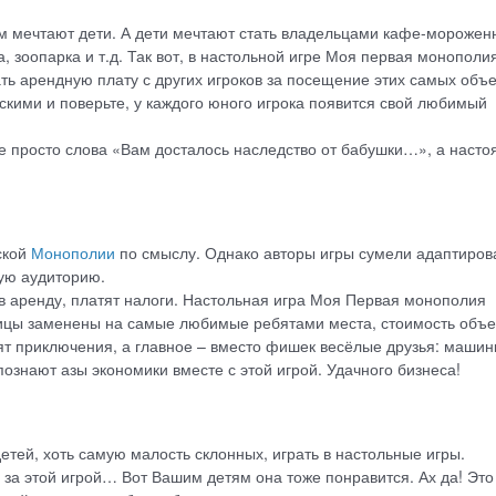
ем мечтают дети. А дети мечтают стать владельцами кафе-морожен
а, зоопарка и т.д. Так вот, в настольной игре Моя первая монополи
ать арендную плату с других игроков за посещение этих самых объе
скими и поверьте, у каждого юного игрока появится свой любимый
не просто слова «Вам досталось наследство от бабушки…», а наст
ской
Монополии
по смыслу. Однако авторы игры сумели адаптиров
шую аудиторию.
в аренду, платят налоги. Настольная игра Моя Первая монополия
ицы заменены на самые любимые ребятами места, стоимость объе
аят приключения, а главное – вместо фишек весёлые друзья: машин
познают азы экономики вместе с этой игрой. Удачного бизнеса!
детей, хоть самую малость склонных, играть в настольные игры.
 за этой игрой… Вот Вашим детям она тоже понравится. Ах да! Это