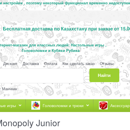
 и настройки , поэтому некоторый функционал временно недоступен
Бесплатная доставка по Казахстану при заказе от 15.0
тернет-магазин для классных людей: Настольные игры ,
Головоломки и Кубики Рубика
Дисконт
Доставка
Оплата
Как сделать заказ
Отзывы
Найти
: Манчкин
ные игры
Головоломки и трюки
Аксессуар
onopoly Junior