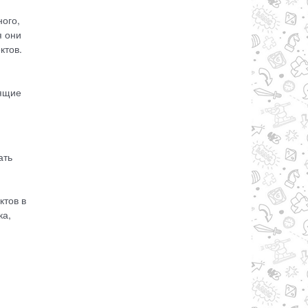
ного,
я они
ктов.
оящие
ать
ктов в
ка,