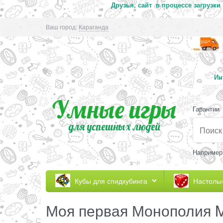
Друзья, сайт в процессе загрузки
Ваш город:
Караганда
Ин
Гарантии
Например
Кубы для спидкубинга
Настоль
Моя первая Монополия M