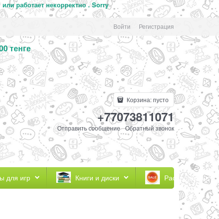
 или работает некорректно .
Sorry
Войти
Регистрация
00 тенге
Корзина:
пусто
+77073811071
Отправить сообщение
Обратный звонок
ы для игр
Книги и диски
Распродажа