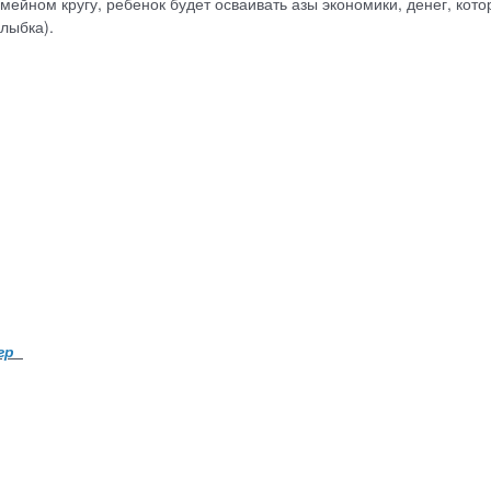
мейном кругу, ребенок будет осваивать азы экономики, денег, кот
улыбка).
игр