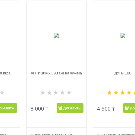
я игра
АНТИВИРУС Атака на чужака
ДУПЛЕКС
6 000
₸
4 900
₸
обавить
Добавить
До
ение
Добавить в сравнение
Добавить в сравне