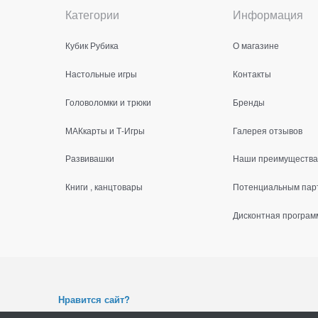
Категории
Информация
Кубик Рубика
О магазине
Настольные игры
Контакты
Головоломки и трюки
Бренды
МАКкарты и Т-Игры
Галерея отзывов
Развивашки
Наши преимущества
Книги , канцтовары
Потенциальным пар
Дисконтная програм
Н
равится сайт?