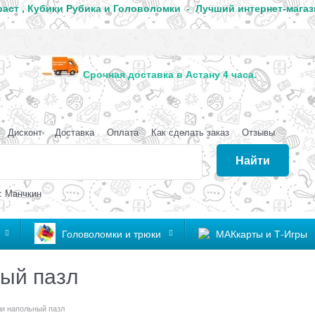
аст , Кубики Рубика и Головоломки - Лучший интернет-магаз
анда
Срочная доставка в Астану 4 часа
Дисконт
Доставка
Оплата
Как сделать заказ
Отзывы
Найти
: Манчкин
Головоломки и трюки
МАКкарты и Т-Игры
ый пазл
и напольный пазл