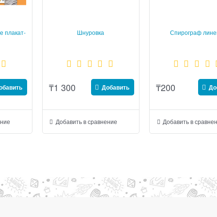
е плакат-
Шнуровка
Спирограф лине
₸
1 300
₸
200
обавить
Добавить
До
ение
Добавить в сравнение
Добавить в сравне