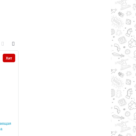
Хит
Хит
вающая
Читай - Хватай English
Игра в жизнь Приклю
ра
развивающая настольная игра
настольная игр