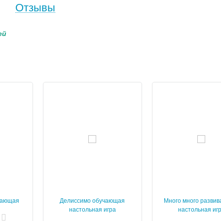
Отзывы
ей
вающая
Делиссимо обучающая
Много много разви
гра
настольная игра
настольная иг