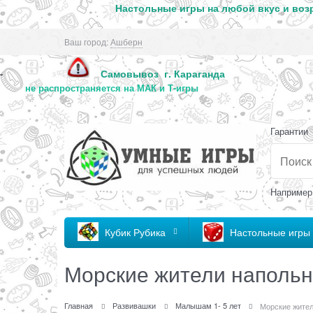
Настольные игры на любой вкус и возр
Ваш город:
Ашберн
Самовывоз г. Караг
-
не распространяется на МАК и Т-игры
Гарантии
Например
Кубик Рубика
Настольные игры
Морские жители напольн
Главная
Развивашки
Малышам 1- 5 лет
Морские жител