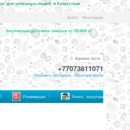
ин для успе
шных людей в Казахстане
Войти
Регистрация
. Бесплатная доставка заказов от 20.000 тг
Корзина:
пусто
+77073811071
Отправить сообщение
Обратный звонок
Развивашки
Книги , канцтовары