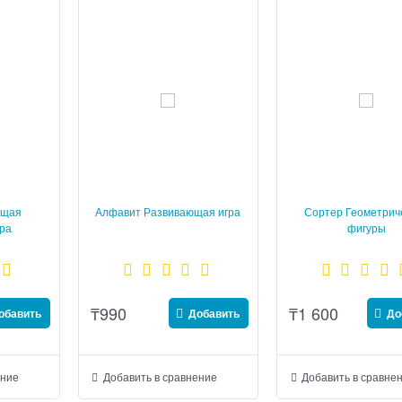
ющая
Алфавит Развивающая игра
Сортер Геометрич
гра
фигуры
₸
990
₸
1 600
обавить
Добавить
До
ение
Добавить в сравнение
Добавить в сравне