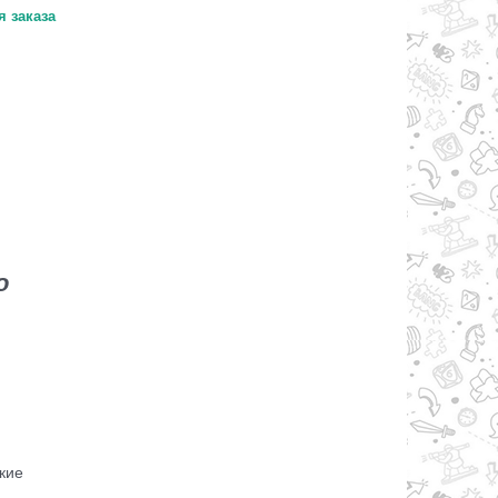
 заказа
о
кие