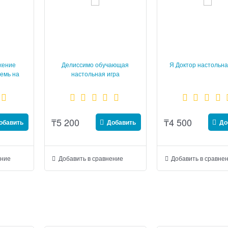
ожение
Делиссимо обучающая
Я Доктор настольна
Семь на
настольная игра
₸
5 200
₸
4 500
обавить
Добавить
До
ение
Добавить в сравнение
Добавить в сравне