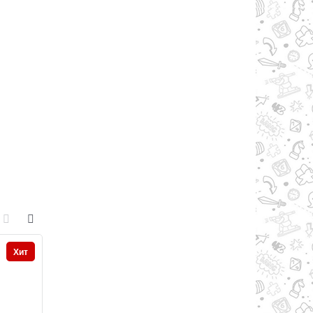
Хит
Хит