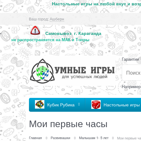
Настольные игры на любой вкус и возр
Ваш город:
Ашберн
Самовывоз г. Караг
-
не распространяется на МАК и Т-игры
Гарантии
Например
Кубик Рубика
Настольные игры
Мои первые часы
Главная
Развивашки
Малышам 1- 5 лет
Мои первые ч