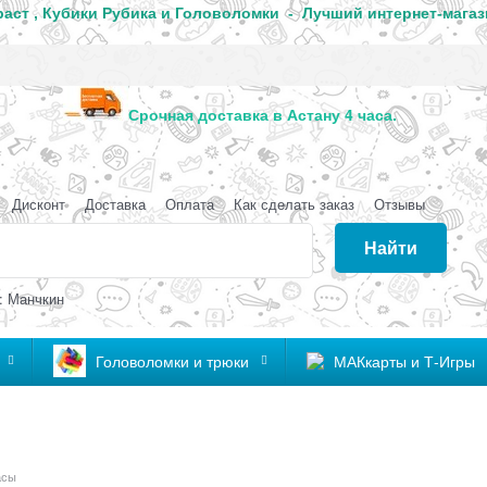
аст , Кубики Рубика и Головоломки - Лучший интернет-магаз
анда
Срочная доставка в Астану 4 часа
Дисконт
Доставка
Оплата
Как сделать заказ
Отзывы
Найти
: Манчкин
Головоломки и трюки
МАКкарты и Т-Игры
асы