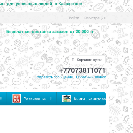
ин для успе
шных людей в Казахстане
Войти
Регистрация
. Бесплатная доставка заказов от 20.000 тг
Корзина:
пусто
+77073811071
Отправить сообщение
Обратный звонок
Развивашки
Книги , канцтовары