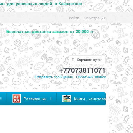
ин для успе
шных людей в Казахстане
Войти
Регистрация
. Бесплатная доставка заказов от 20.000 тг
Корзина:
пусто
+77073811071
Отправить сообщение
Обратный звонок
Развивашки
Книги , канцтовары