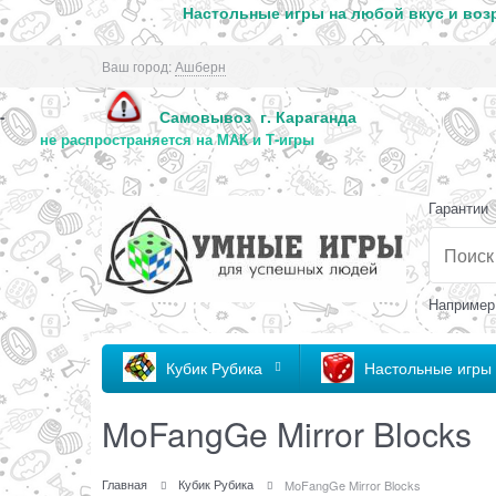
Настольные игры на любой вкус и возр
Ваш город:
Ашберн
Самовывоз г. Караг
-
не распространяется на МАК и Т-игры
Гарантии
Например
Кубик Рубика
Настольные игры
MoFangGe Mirror Blocks
Главная
Кубик Рубика
MoFangGe Mirror Blocks