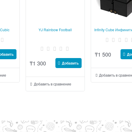
Cubic
YJ Rainbow Football
Infinity Cube Инфинит
м
бесконечност
₸
1 500
обавить
До
₸
1 300
Добавить
ение
Добавить в сравне
Добавить в сравнение