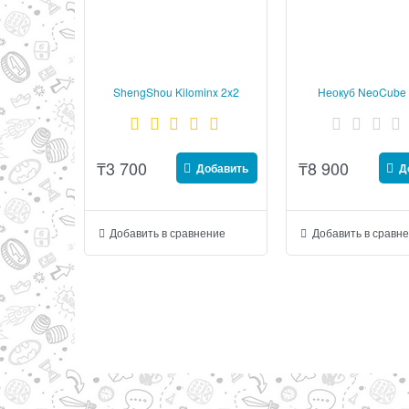
ShengShou Kilominx 2x2
Неокуб NeoCube 
Elements 5 м
₸
3 700
₸
8 900
Добавить
Д
Добавить в сравнение
Добавить в сравн