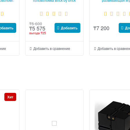
ловоломка
головоломка Brick by brick
развивающая игр
Games
головоломка
₸
5 600
₸
7 200
₸
5 575
обавить
Добавить
До
выгода
₸25
ение
Добавить в сравнение
Добавить в сравне
Хит