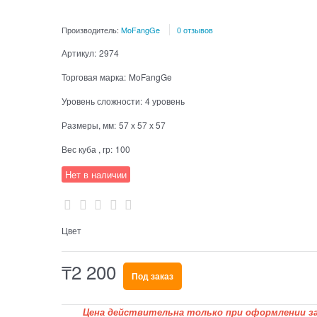
Производитель:
MoFangGe
0 отзывов
Артикул:
2974
Торговая марка:
MoFangGe
Уровень сложности:
4 уровень
Размеры, мм:
57 х 57 х 57
Вес куба , гр:
100
Нет в наличии
Цвет
₸
2 200
Под заказ
Цена действительна только при оформлении за