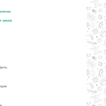
аличии
 заказа
дель.
борки
,
ам