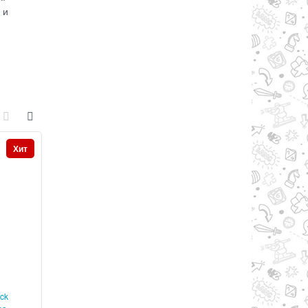
 и
Хит
Хит
ock
Неокуб NeoCube Cubic
Клубок Тангл Свети