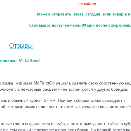
на сайте
Можем отправить заказ сегодня, если товар в н
Самовывоз доступен через 99 мин после оформления
Отзывы
оставки 10-14 дней
оволомка, и фирма MoFangGe решила сделать свою собственную мо
очарует, а некоторые расцветки не встречаются у других брендов.
как и обычный кубик - 57 мм. Принцип сборки также совпадает с
й, которые имеют один цвет - в этом заключается весь интерес с
орые грани выдвигаются из куба, а некоторые уходят глубже в куб
рму, тем самым усложняется процесс сборки. На первый взгляд в