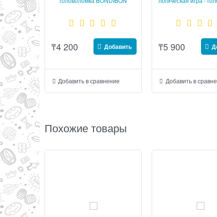
головоломка BONDIBON
логическая игра - го
SmartGames
BONDIBON Smart
₸
4 200
₸
5 900
Добавить
Д
Добавить в сравнение
Добавить в сравн
Похожие товары