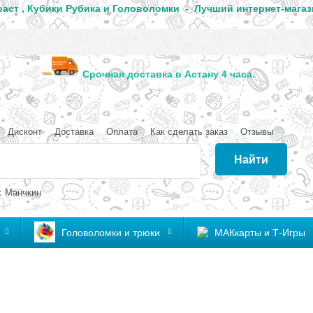
аст , Кубики Рубика и Головоломки - Лучший интернет-магаз
анда
Срочная доставка в Астану 4 часа
Дисконт
Доставка
Оплата
Как сделать заказ
Отзывы
Найти
: Манчкин
Головоломки и трюки
МАКкарты и Т-Игры