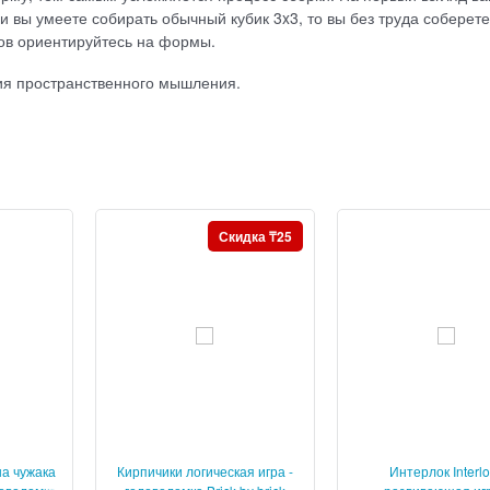
ли вы умеете собирать обычный кубик 3x3, то вы без труда соберете
етов ориентируйтесь на формы.
ия пространственного мышления.
Скидка ₸25
а чужака
Кирпичики логическая игра -
Интерлок Interl