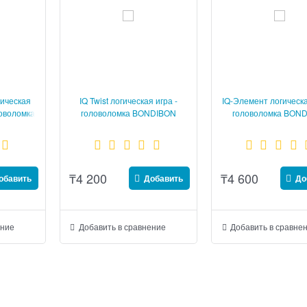
ическая
IQ Twist логическая игра -
IQ-Элемент логическа
ловоломка
головоломка BONDIBON
головоломка BON
Games
SmartGames
SmartGames
₸
4 200
₸
4 600
обавить
Добавить
До
ение
Добавить в сравнение
Добавить в сравне