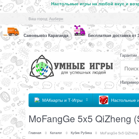
Настольные игры на любой вкус и возр
Ваш город:
Ашберн
Самовывоз Караганда
Бесплатная доставка от 3
Гарантии
Например
МАКкарты и Т-Игры
Настольные 
MoFangGe 5x5 QiZheng (
Главная
Каталог
Кубик Рубика
MoFangGe 5x5 QiZheng 