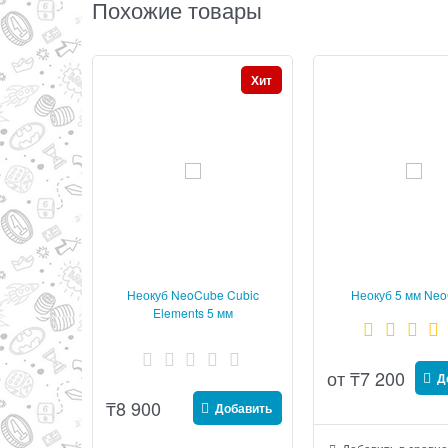
Похожие товары
Хит
Неокуб NeoCube Cubic
Неокуб 5 мм Ne
Elements 5 мм
магнитная голов
Магнитные ша
от
₸
7 200
Д
₸
8 900
Добавить