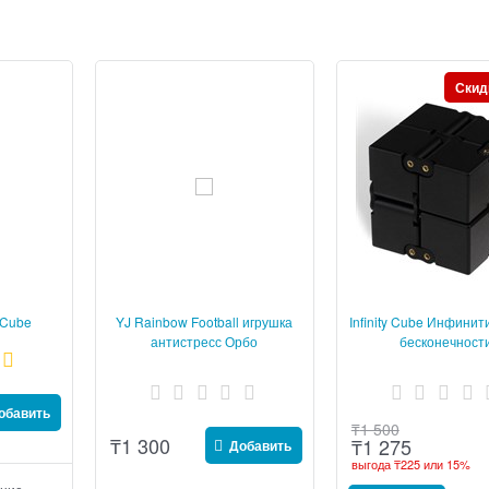
Скид
oCube
YJ Rainbow Football игрушка
Infinity Cube Инфинит
оломка
антистресс Орбо
бесконечност
рики
обавить
₸
1 500
₸
1 300
₸
1 275
Добавить
выгода
₸225
или
15%