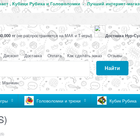
аст , Кубики Рубика и Головоломки - Лучший интернет-магаз
0.000 тг
(не распространяется на МАК и Т-игры)
Доставка Нур-Су
Дисконт
Доставка
Оплата
Как сделать заказ
Отзывы
Найти
: Манчкин
игры
Головоломки и трюки
Кубик Рубика
S)
(S)