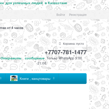
ин для успе
шных людей в Казахстане
Войти
Регистрация
лтан от 4 часов
Корзина:
пусто
+7707-781-1477
Отправить
сообщение
Только
WhatsApp 9:00
-21:00
Книги , канцтовары