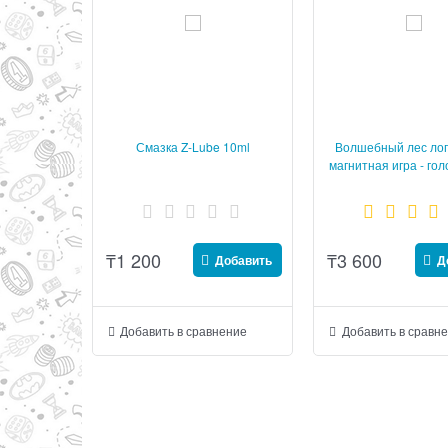
Смазка Z-Lube 10ml
Волшебный лес лог
магнитная игра - го
BONDIBON Smart
₸
1 200
₸
3 600
Добавить
Д
Добавить в сравнение
Добавить в сравн