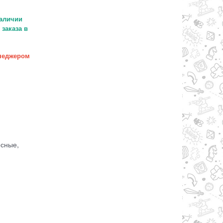
аличии
заказа в
неджером
есные,