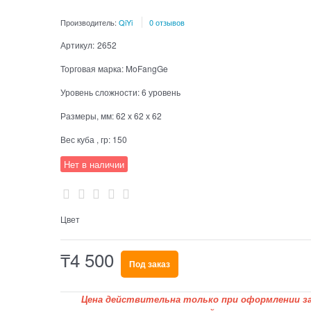
Производитель:
QiYi
0 отзывов
Артикул:
2652
Торговая марка:
MoFangGe
Уровень сложности:
6 уровень
Размеры, мм:
62 х 62 х 62
Вес куба , гр:
150
Нет в наличии
Цвет
₸
4 500
Под заказ
Цена действительна только при оформлении за