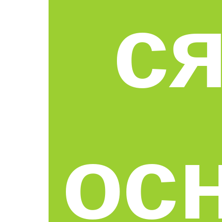
ся
ос