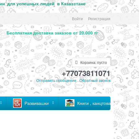
ин для успе
шных людей в Казахстане
Войти
Регистрация
. Бесплатная доставка заказов от 20.000 тг
Корзина:
пусто
+77073811071
Отправить сообщение
Обратный звонок
Развивашки
Книги , канцтовары