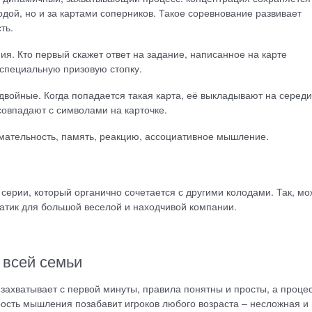
одой, но и за картами соперников. Такое соревнование развивает
ть.
я. Кто первый скажет ответ на задание, написанное на карте
в специальную призовую стопку.
войные. Когда попадается такая карта, её выкладывают на середи
совпадают с символами на карточке.
имательность, память, реакцию, ассоциативное мышление.
 серии, который органично сочетается с другими колодами. Так, м
атик для большой веселой и находчивой компании.
 всей семьи
захватывает с первой минуты, правила понятны и просты, а проце
рость мышления позабавит игроков любого возраста – несложная и