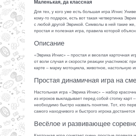
Маленькая, да классная
Для тех, у кого уже есть большая игра Игнис Униве
кому-то подарок, есть вот такая четвертинка Эвр
с любой другой Эврикой. Символы в ней такие же,
простая и полезная игра, правила которой объясн
Описание
«Эврика Игнис» – простая и веселая карточная иг
от воли случая и скорости реакции участников: п
карте – марку мотоцикла, животное, настольную иг
Простая динамичная игра на см
Настольная игра «Эврика Игнис» – набор красочн
из игроков выкладывает перед собой стопку карт –
необходимо быстро назвать понятие. Тот, кто пер
самого находчивого и быстрого игрока достанется
Весёлое и развивающее соревн
Карточная игра сочетает очень простые правила 