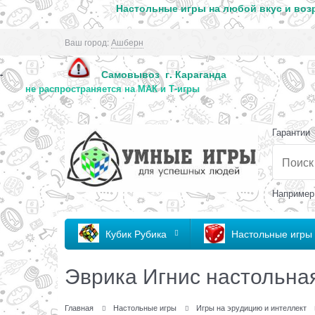
Настольные игры на любой вкус и возр
Ваш город:
Ашберн
Самовывоз г. Караг
-
не распространяется на МАК и Т-игры
Гарантии
Например
Кубик Рубика
Настольные игры
Эврика Игнис настольна
Главная
Настольные игры
Игры на эрудицию и интеллект