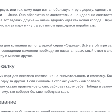
рсум, или тех, кому надо взять небольшую игру в дорогу, сделать в
ики — Игнис. Она абсолютно самостоятельна, но идеально сочетает
 а вот задачки другие — очень здорово идёт как новая колода. Эвр
яются за пару минут, а вот потом приходится поработать.
ра для компании из популярной серии «Эврика». Всё в этой игре за
ри совпадении символов необходимо назвать правильный ответ к сл
ру и многое другое.
екалку
ых карт для веселого состязания на внимательность и смекалку. К
 одну за другой. Если символы в стопках участников совпали,
вым сказал правильное слово, забирает карту себе. Победа и звани
 тому, кто соберет больше победных карт.
ование
и динамичный, захватывающий процесс: концентрация сохраняется