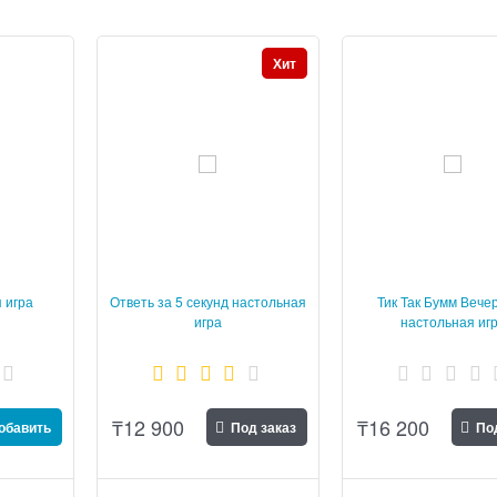
Хит
 игра
Ответь за 5 секунд настольная
Тик Так Бумм Вече
игра
настольная иг
₸
12 900
₸
16 200
обавить
Под заказ
По