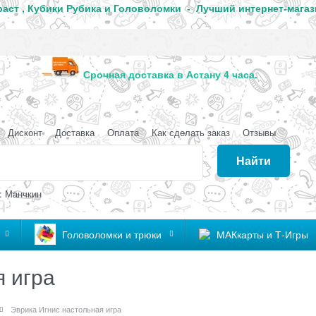
аст , Кубики Рубика и Головоломки - Лучший интернет-магаз
анда
Срочная доставка в Астану 4 часа
Дисконт
Доставка
Оплата
Как сделать заказ
Отзывы
Найти
: Манчкин
Головоломки и трюки
МАКкарты и Т-Игры
я игра
Эврика Игнис настольная игра