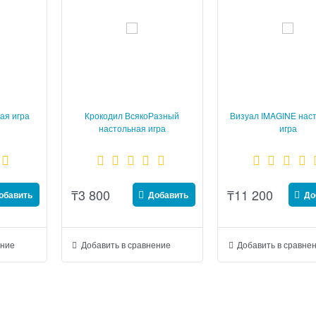
ая игра
Крокодил ВсякоРазный
Визуал IMAGINE нас
настольная игра
игра
₸
3 800
₸
11 200
обавить
Добавить
До
ение
Добавить в сравнение
Добавить в сравне