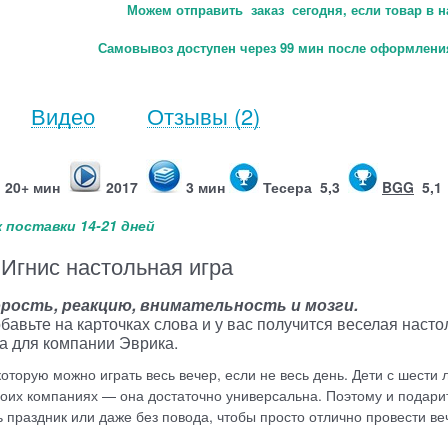
Можем отправить заказ сегодня, если товар в н
Самовывоз доступен через 99 мин после оформления
Видео
Отзывы
(2)
20+ мин
2017
3 мин
Тесера 5,3
BGG
5,1
 поставки 14-21 дней
Игнис настольная игра
рость, реакцию, внимательность и мозги.
обавьте на карточках слова и у вас получится веселая наст
а для компании Эврика.
которую можно играть весь вечер, если не весь день. Дети с шести 
своих компаниях — она достаточно универсальна. Поэтому и подари
 праздник или даже без повода, чтобы просто отлично провести ве