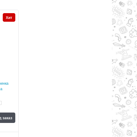
Хит
ринка
ра
д заказ