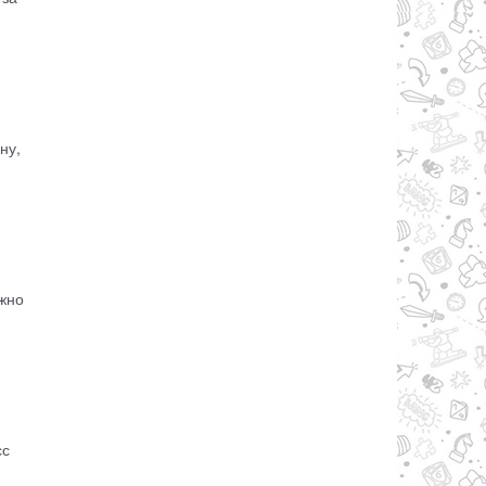
ну,
ожно
сс