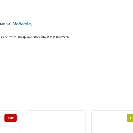
емори,
Медведа
,
ятью — и возраст вообще не важен,
Хит
Н