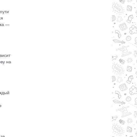
 пути
ся
ика —
висит
ову на
аждый
е
 за