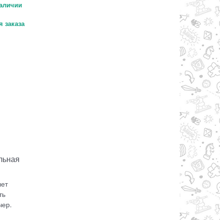
аличии
 заказа
ольная
лет
ть
чер.