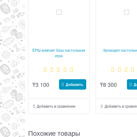
ЁРШ компакт Ерш настольная
Крокодил настольн
игра
₸
3 100
₸
8 300
Добавить
Д
Добавить в сравнение
Добавить в сравн
Похожие товары