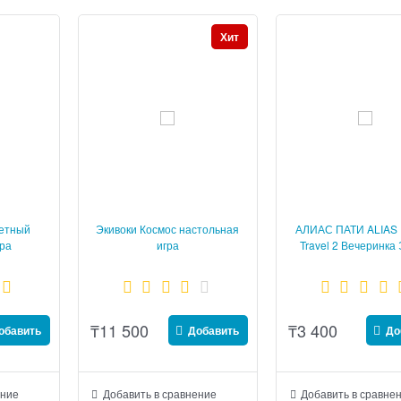
Хит
ветный
Экивоки Космос настольная
АЛИАС ПАТИ ALIAS
гра
игра
Travel 2 Вечеринка
Скажи иначе ком
₸
11 500
₸
3 400
обавить
Добавить
До
ение
Добавить в сравнение
Добавить в сравне