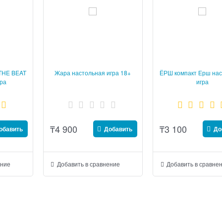
THE BEAT
Жара настольная игра 18+
ЁРШ компакт Ерш на
гра
игра
₸
4 900
₸
3 100
обавить
Добавить
До
ение
Добавить в сравнение
Добавить в сравне