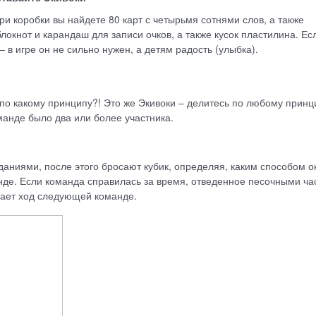
ри коробки вы найдете 80 карт с четырьмя сотнями слов, а также
локнот и карандаш для записи очков, а также кусок пластилина. Ес
 в игре он не сильно нужен, а детям радость (улыбка).
о какому принципу?! Это же Экивоки – делитесь по любому принц
манде было два или более участника.
аданиями, после этого бросают кубик, определяя, каким способом о
анде. Если команда справилась за время, отведенное песочными ч
едает ход следующей команде.