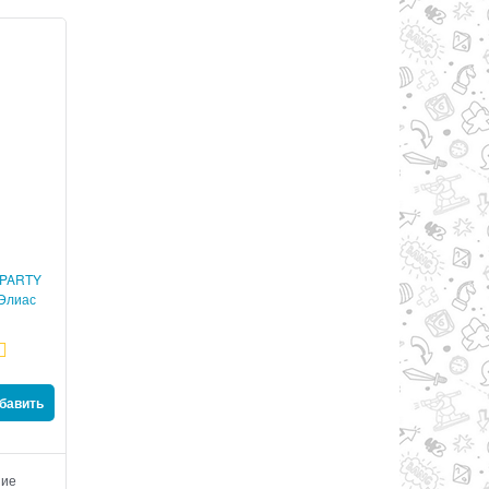
 PARTY
 Элиас
пакт
бавить
ние