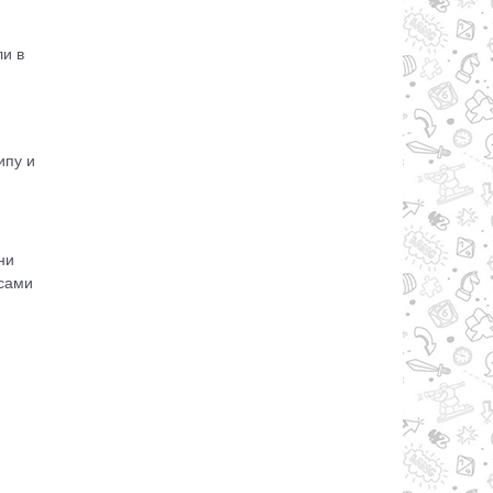
ли в
ипу и
ни
асами