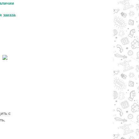
аличии
 заказа
5
ить с
ть,