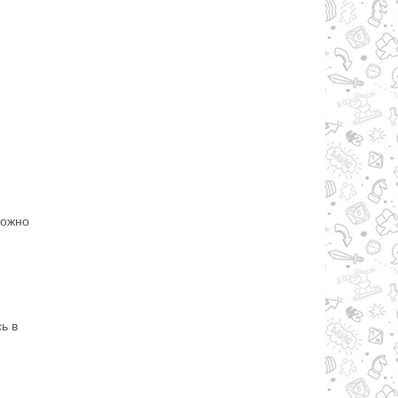
можно
ь в