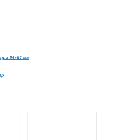
ры 64х91 мм
игр