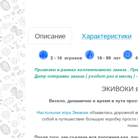
Описание
Характеристики
2 - 16
игроков
18 - 99 лет
4
Привезем в рамках коллективного заказа . П
Дату отправки заказа ( уходит раз в месяц )
ЭКИВОКИ в
Весело, динамично и время в пути прос
Настольная игра Экивоки
обзавелась дорожной ве
собой в путешествие большую коробку просто 
пока
После того, как съедена вся дорожная еда, д