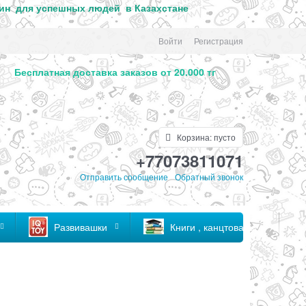
ин для успе
шных людей в Казахстане
Войти
Регистрация
. Бесплатная доставка заказов от 20.000 тг
Корзина:
пусто
+77073811071
Отправить сообщение
Обратный звонок
Развивашки
Книги , канцтовары