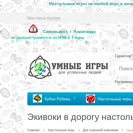
Настольные игры на любой вкус и возр
Ваш город:
Ашберн
Самовывоз г. Караг
-
не распространяется на МАК и Т-игры
Гарантии
Например
Кубик Рубика
Настольные игры
Экивоки в дорогу настол
Главная
Настольные игры
Для хорошей компании
Экив