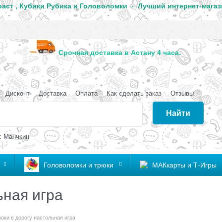
аст , Кубики Рубика и Головоломки - Лучший интернет-магаз
анда
Срочная доставка в Астану 4 часа
Дисконт
Доставка
Оплата
Как сделать заказ
Отзывы
Найти
: Манчкин
Головоломки и трюки
МАКкарты и Т-Игры
ьная игра
оки в дорогу настольная игра