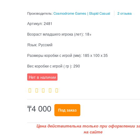
Производитель:
Cosmodrome Games | Stupid Casual
2 отзыва
Артикул:
2481
Возраст младшего игрока (лет):
18+
Язык:
Русский
Размеры коробки с игрой (мм):
185 х 100 х 35
Вес коробки с игрой ( гр ):
290
Нет в наличии
₸
4 000
Под заказ
Цена действительна только при оформлении за
на сайте