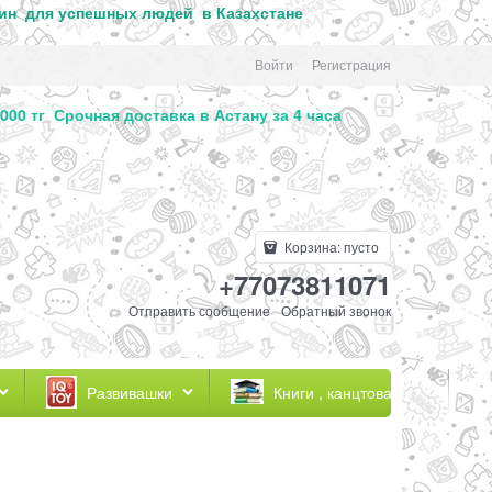
ин для успе
шных людей в Казахстане
Войти
Регистрация
000 тг Срочная доставка в Астану за 4 часа
Корзина:
пусто
+77073811071
Отправить сообщение
Обратный звонок
Развивашки
Книги , канцтовары