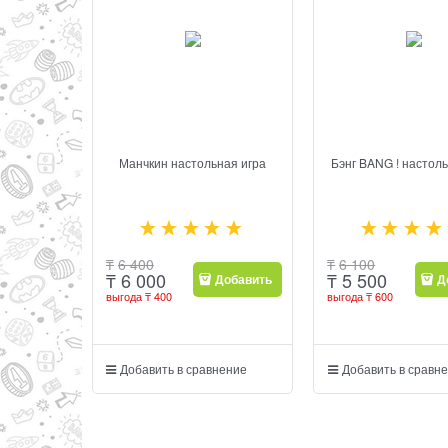
Манчкин настольная игра
Бэнг BANG ! настоль
₸
6 400
₸
6 100
₸
6 000
₸
5 500
Добавить
Д
выгода
₸ 400
выгода
₸ 600
Добавить в сравнение
Добавить в сравн