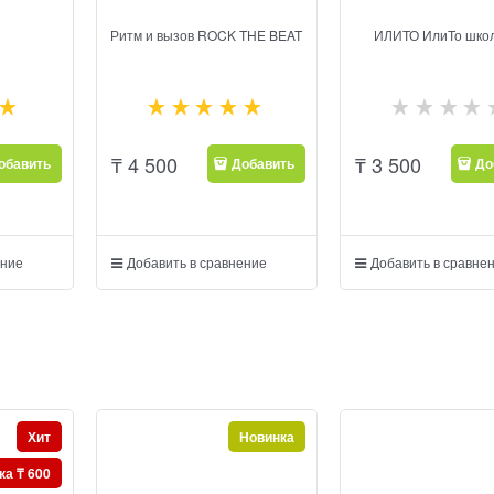
Ритм и вызов ROCK THE BEAT
ИЛИТО ИлиТо шко
₸
4 500
₸
3 500
обавить
Добавить
До
ение
Добавить в сравнение
Добавить в сравне
Хит
Новинка
ка ₸ 600