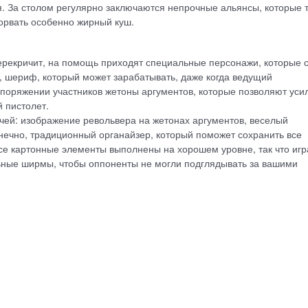
я. За столом регулярно заключаются непрочные альянсы, которые т
сорвать особенно жирный куш.
 перекричит, на помощь приходят специальные персонажи, которые 
 шериф, который может зарабатывать, даже когда ведущий
аспоряжении участников жетоны аргументов, которые позволяют уси
 пистолет.
ей: изображение револьвера на жетонах аргументов, веселый
нечно, традиционный органайзер, который поможет сохранить все
се картонные элементы выполнены на хорошем уровне, так что игр
льные ширмы, чтобы оппоненты не могли подглядывать за вашими