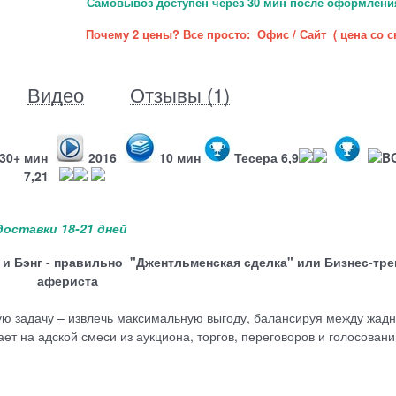
Самовывоз доступен через 30 мин после оформления
Почему 2 цены? Все просто: Офис / Сайт ( цена со 
Видео
Отзывы
(1)
30+ мин
2016
10 мин
Тесера 6,9
B
7,21
доставки 18-21 дней
 и Бэнг - правильно "Джентльменская сделка" или Бизнес-тре
афериста
кую задачу – извлечь максимальную выгоду, балансируя между жад
т на адской смеси из аукциона, торгов, переговоров и голосовани