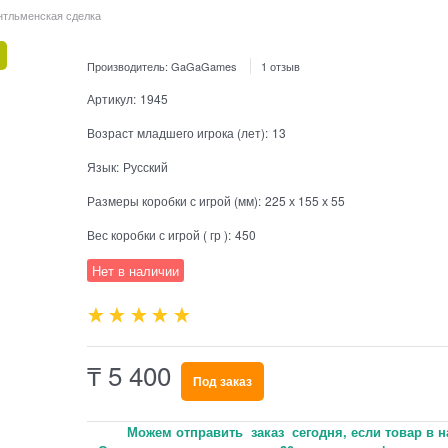
нтльменская сделка
Производитель:
GaGaGames
1 отзыв
Артикул:
1945
Возраст младшего игрока (лет):
13
Язык:
Русский
Размеры коробки с игрой (мм):
225 х 155 х 55
Вес коробки с игрой ( гр ):
450
Нет в наличии
₸
5 400
Под заказ
Можем отправить заказ сегодня, если товар в н