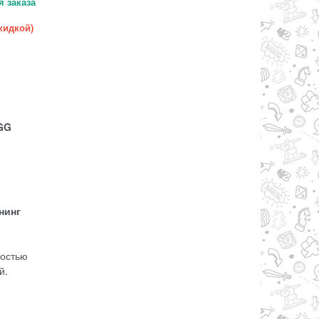
 заказа
скидкой)
GG
нинг
ностью
й.