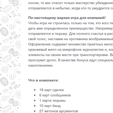
носом, то вас спасет только мастерство убеждени
отправляются в небытие, когда кто-то умудрится 
По-настоящему жаркая игра для компаний!
Чтобы игра не строилась только на том, кто кого
дать вам определенное преимущество. Например,
отправляется в тюрьму. Для полного счастья в р
свой голос, наставив на противника воображаемый
Оформление содержит множество приятных мелоч
оранжевый мипл на микрофоне журналистки и, ко
элементы на своем месте при транспортировке. В
прослужит долго. В качестве бонуса идут специа
накоплениями.
Что в комплекте:
18 карт сделок
6 карт сообщников
1 карта тюрьмы
10 карт банд
27 жетонов аргументов