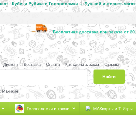
аст , Кубики Рубика и Головоломки - Лучший интернет-магаз
аганда
Бесплатная доставка при заказе от 20.
Дисконт
Доставка
Оплата
Как сделать заказ
Отзывы
Найти
: Манчкин
Головоломки и трюки
МАКкарты и Т-Игры