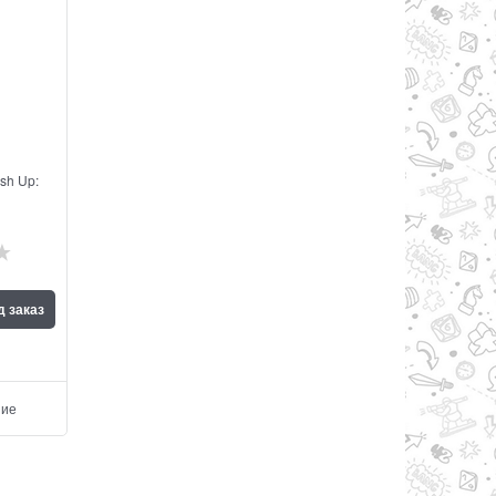
sh Up:
д заказ
ние