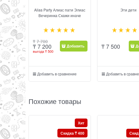
Alias Party Алиас пати Элиас
Эти дети
Вечеринка Скажи иначе
₸
7 700
₸
7 500
₸
7 200
Добавить
Д
выгода
₸ 500
Добавить в сравнение
Добавить в сравн
Похожие товары
Хит
Скидка ₸ 400
Скид