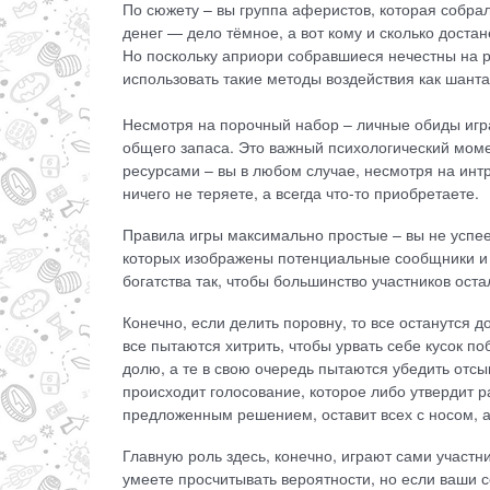
По сюжету – вы группа аферистов, которая собрал
денег — дело тёмное, а вот кому и сколько доста
Но поскольку априори собравшиеся нечестны на р
использовать такие методы воздействия как шанта
Несмотря на порочный набор – личные обиды игра 
общего запаса. Это важный психологический моме
ресурсами – вы в любом случае, несмотря на интри
ничего не теряете, а всегда что-то приобретаете.
Правила игры максимально простые – вы не успеете
которых изображены потенциальные сообщники и 
богатства так, чтобы большинство участников оста
Конечно, если делить поровну, то все останутся 
все пытаются хитрить, чтобы урвать себе кусок 
долю, а те в свою очередь пытаются убедить отс
происходит голосование, которое либо утвердит р
предложенным решением, оставит всех с носом, а
Главную роль здесь, конечно, играют сами участни
умеете просчитывать вероятности, но если ваши с