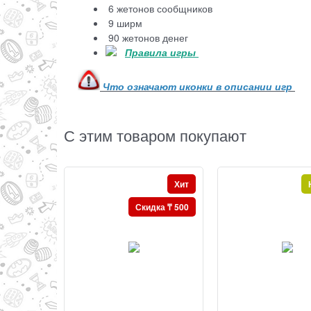
6 жетонов сообщников
9 ширм
90 жетонов денег
Правила игры
Что означают иконки в описании игр
С этим товаром покупают
Хит
Скидка ₸ 500