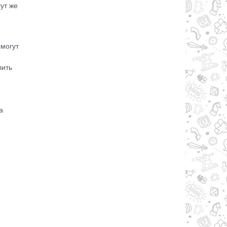
ут же
смогут
лить
а