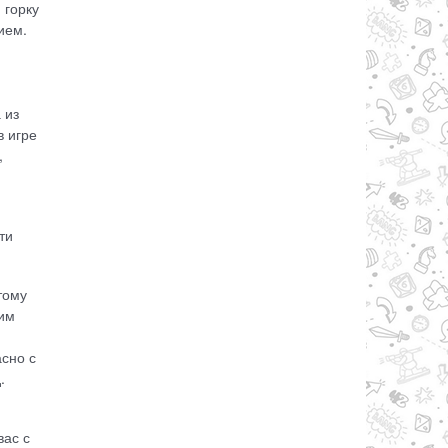
 горку
ием.
 из
в игре
,
ти
тому
 им
асно с
.
вас с