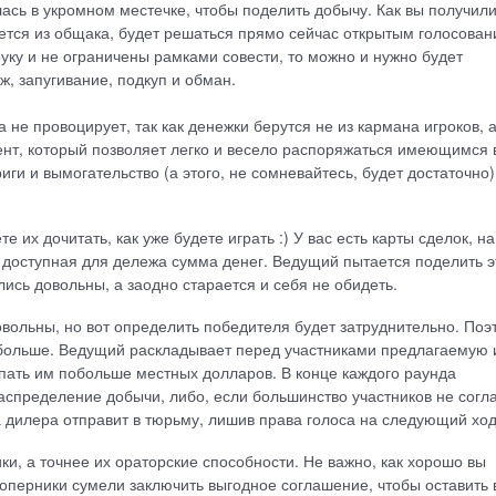
ась в укромном местечке, чтобы поделить добычу. Как вы получили
нется из общака, будет решаться прямо сейчас открытым голосован
уку и не ограничены рамками совести, то можно и нужно будет
ж, запугивание, подкуп и обман.
не провоцирует, так как денежки берутся не из кармана игроков, а
нт, который позволяет легко и весело распоряжаться имеющимся 
ги и вымогательство (а этого, не сомневайтесь, будет достаточно)
 их дочитать, как уже будете играть :) У вас есть карты сделок, на
доступная для дележа сумма денег. Ведущий пытается поделить э
лись довольны, а заодно старается и себя не обидеть.
довольны, но вот определить победителя будет затруднительно. Поэ
побольше. Ведущий раскладывает перед участниками предлагаемую
ыпать им побольше местных долларов. В конце каждого раунда
аспределение добычи, либо, если большинство участников не согл
 дилера отправит в тюрьму, лишив права голоса на следующий ход
ки, а точнее их ораторские способности. Не важно, как хорошо вы
оперники сумели заключить выгодное соглашение, чтобы оставить 