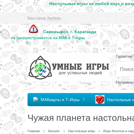
Настольные игры на любой вкус и возр
Ваш город:
Ашберн
Самовывоз г. Караг
-
не распространяется на МАК и Т-игры
Гарантии
Например
МАКкарты и Т-Игры
Настольные 
Чужая планета настольн
Главная
Каталог
Настольные игры
Игры Фэнтези и хар