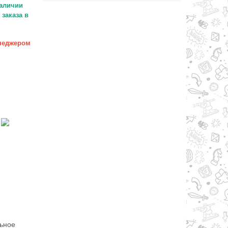
аличии
заказа в
неджером
льное