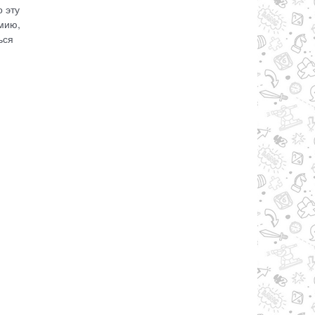
 эту
емию,
ься