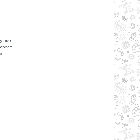
у нее
теряет
я