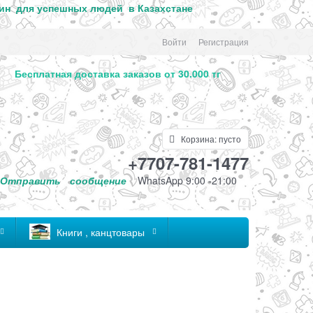
ин для успе
шных людей в Казахстане
Войти
Регистрация
. Бесплатная доставка заказов от 30.000 тг
Корзина:
пусто
+7707-781-1477
Отправить
сообщение
WhatsApp 9:00 -21:00
Книги , канцтовары