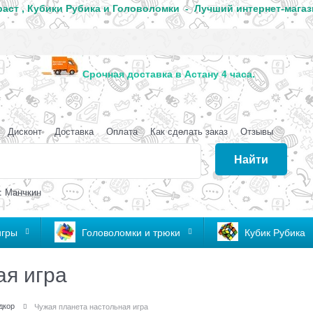
аст , Кубики Рубика и Головоломки - Лучший интернет-магаз
анда
Срочная доставка в Астану 4 часа
Дисконт
Доставка
Оплата
Как сделать заказ
Отзывы
Найти
: Манчкин
игры
Головоломки и трюки
Кубик Рубика
ая игра
дкор
Чужая планета настольная игра