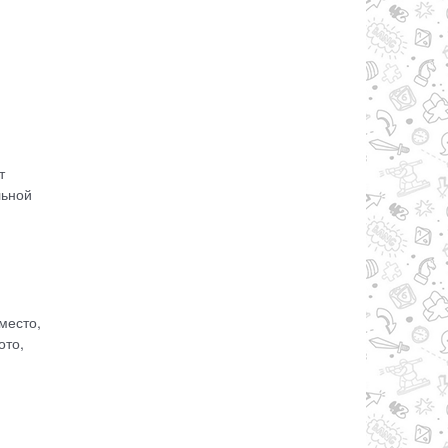
т
льной
место,
ото,