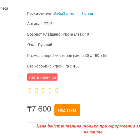
Производитель:
GaGaGames
1 отзыв
Артикул:
2717
Возраст младшего игрока (лет):
10
Язык:
Русский
Размеры коробки с игрой (мм):
230 х 160 х 50
Вес коробки с игрой ( гр ):
450
Нет в наличии
₸
7 600
Под заказ
Цена действительна только при оформлении за
на сайте