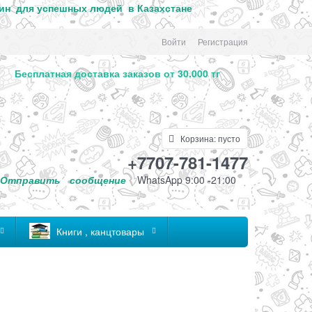
ин для успе
шных людей в Казахстане
Войти
Регистрация
. Бесплатная доставка заказов от 30.000 тг
Корзина:
пусто
+7707-781-1477
Отправить
сообщение
WhatsApp 9:00 -21:00
Книги , канцтовары