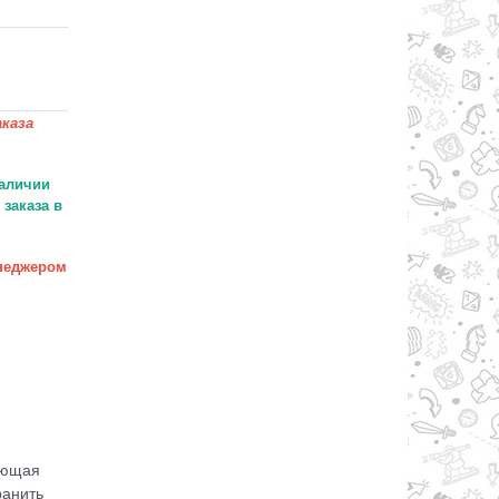
каза
аличии
заказа в
неджером
яющая
ранить