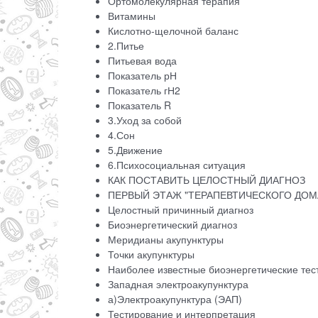
Ортомолекулярная терапия
Витамины
Кислотно-щелочной баланс
2.Питье
Питьевая вода
Показатель рН
Показатель гН2
Показатель R
3.Уход за собой
4.Сон
5.Движение
6.Психосоциальная ситуация
КАК ПОСТАВИТЬ ЦЕЛОСТНЫЙ ДИАГНОЗ
ПЕРВЫЙ ЭТАЖ "ТЕРАПЕВТИЧЕСКОГО ДОМ
Целостный причинный диагноз
Биоэнергетический диагноз
Меридианы акупунктуры
Точки акупунктуры
Наиболее известные биоэнергетические тест
Западная электроакупунктура
а)Электроакупунктура (ЭАП)
Тестирование и интерпретация