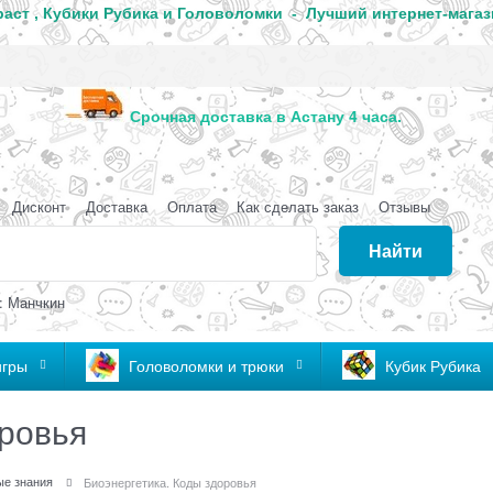
аст , Кубики Рубика и Головоломки - Лучший интернет-магаз
анда
Срочная доставка в Астану 4 часа
Дисконт
Доставка
Оплата
Как сделать заказ
Отзывы
Найти
: Манчкин
игры
Головоломки и трюки
Кубик Рубика
оровья
ые знания
Биоэнергетика. Коды здоровья