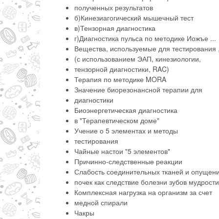
полученных результатов
б)Кинезиагогический мышечный тест
в)Тензорная диагностика
г)Диагностика пульса по методике Иожъе ...
Вещества, используемые для тестирования 
(с использованием ЭАП, кинезиологии,
тензорной диагностики, RAC)
Терапия по методике MORA
Значение биорезонансной терапии для
диагностики
Биоэнергетическая диагностика
в "Терапевтическом доме"
Учение о 5 элементах и методы
тестирования
Чайные настои "5 элементов"
Причинно-следственные реакции
Слабость соединительных тканей и опущен
почек как следствие болезни зубов мудрости
Комплексная нагрузка на организм за счет
медной спирали
Чакры