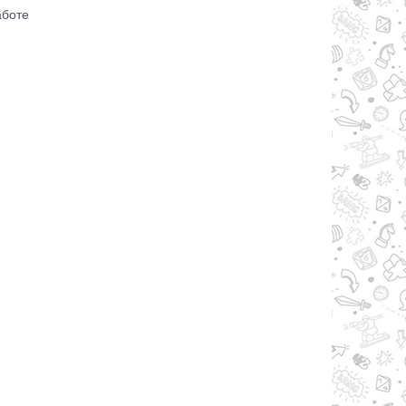
аботе