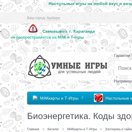
Настольные игры на любой вкус и возр
Ваш город:
Ашберн
Самовывоз г. Караг
-
не распространяется на МАК и Т-игры
Гарантии
Например
МАКкарты и Т-Игры
Настольные 
Биоэнергетика. Коды зд
Главная
Каталог
МАКкарты и Т-Игры
Эзотерика и тайн